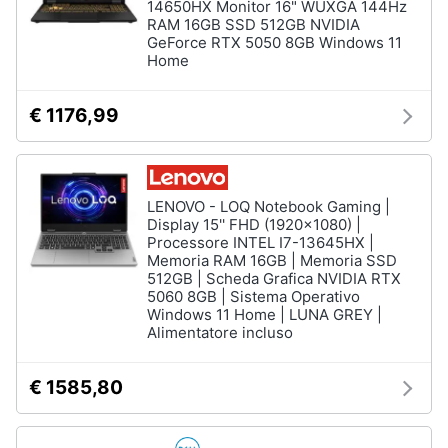
14650HX Monitor 16" WUXGA 144Hz
Tablet
e
RAM 16GB SSD 512GB NVIDIA
e
igiene
GeForce RTX 5050 8GB Windows 11
Ebook
Home
Tablet
Beauty
iPad
€ 1176,99
eBook
Giocattoli
reader
Tavoletta
grafica
Prima
LENOVO - LOQ Notebook Gaming |
infanzia
Display 15'' FHD (1920x1080) |
Vedi
Processore INTEL I7-13645HX |
tutti
Memoria RAM 16GB | Memoria SSD
Fotografia
512GB | Scheda Grafica NVIDIA RTX
5060 8GB | Sistema Operativo
Windows 11 Home | LUNA GREY |
Casalinghi
Alimentatore incluso
Componenti
Pc
Abbigliamento
Software
€ 1585,80
Sistema
operativo
Sport