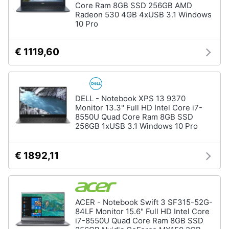
Core Ram 8GB SSD 256GB AMD
Termostato
Radeon 530 4GB 4xUSB 3.1 Windows
wifi
10 Pro
Videocitofono
Vedi
€ 1119,60
tutti
DELL - Notebook XPS 13 9370
Accessori
Monitor 13.3" Full HD Intel Core i7-
informatica
8550U Quad Core Ram 8GB SSD
Webcam
256GB 1xUSB 3.1 Windows 10 Pro
Software
€ 1892,11
Tastiera
Sistema
operativo
windows
10
ACER - Notebook Swift 3 SF315-52G-
84LF Monitor 15.6" Full HD Intel Core
Vedi
i7-8550U Quad Core Ram 8GB SSD
tutti