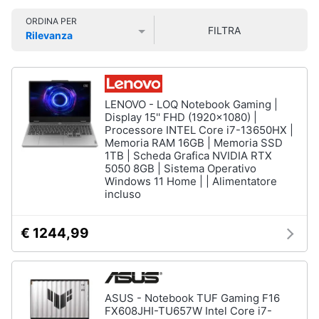
Smart
ORDINA PER
home
FILTRA
Rilevanza
Pc
Portatili
Prezzo più basso
Prezzo più alto
Valutazioni
e
Videogiochi
Notebook
Computer
Audio
LENOVO - LOQ Notebook Gaming |
portatile
e
Display 15'' FHD (1920x1080) |
MacBook
Processore INTEL Core i7-13650HX |
musica
Memoria RAM 16GB | Memoria SSD
Pc
1TB | Scheda Grafica NVIDIA RTX
Portatile
5050 8GB | Sistema Operativo
Clima
Gaming
Windows 11 Home | | Alimentatore
Pc
incluso
2
Arredo
in
1
€ 1244,99
Brico
Vedi
e
tutti
Giardinaggio
ASUS - Notebook TUF Gaming F16
FX608JHI-TU657W Intel Core i7-
Salute