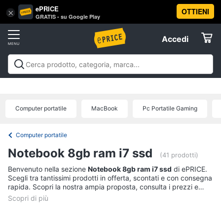
ePRICE
OTTIENI
Vai
×
Accedi
GRATIS - su Google Play
al
Registrati
menu
Accedi
Informatica
Offerte
Pc
Informatica
Pc Desktop e Monitor
Pc Portatili e
Desktop
Elettrodomestici
Notebook
Tablet e Ebook
Componenti Pc
Stampanti e
e
Scanner
Hard Disk e Storage
Networking e
Monitor
Computer portatile
MacBook
Pc Portatile Gaming
Wireless
Videosorveglianza e Automazione
Informatica
Computer
casa
Accessori informatica
Offerte
fisso
Computer portatile
Monitor
Telefonia
Notebook 8gb ram i7 ssd
PC
(41 prodotti)
Tower
Benvenuto nella sezione
Notebook 8gb ram i7 ssd
di ePRICE.
Tv
iMac
Scegli tra tantissimi prodotti in offerta, scontati e con consegna
e
rapida. Scopri la nostra ampia proposta, consulta i prezzi e
Home
acquista comodamente online.
Vedi
Cinema
tutti