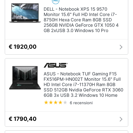
Processore
Intel
DELL - Notebook XPS 15 9570
Animali
Monitor 15.6" Full HD Intel Core i7-
Ram
8750H Hexa Core Ram 8GB SSD
256GB NVIDIA GeForce GTX 1050 4
Vedi
Motori
GB 2xUSB 3.0 Windows 10 Pro
tutti
Libri,
€ 1920,00
cd
e
Stampanti
dvd
e
Scanner
ASUS - Notebook TUF Gaming F15
Stampanti
Festività
FX516PM-HN002T Monitor 15.6" Full
HD Intel Core i7-11370H Ram 8GB
e
Stampanti
SSD 512GB Nvidia GeForce RTX 3060
3D
ricorrenze
6GB 3x USB 3.2 Windows 10 Home
Scanner
6 recensioni
Promozioni
Stampanti
laser
€ 1790,40
Servizi
Vedi
tutti