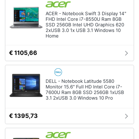
Assistenza
clienti
ACER - Notebook Swift 3 Display 14"
FHD Intel Core i7-8550U Ram 8GB
Hard
SSD 256GB Intel UHD Graphics 620
Disk
Esci
2xUSB 3.0 1x USB 3.1 Windows 10
e
Home
Storage
Nas
€ 1105,66
Hard
disk
SSD
Hard
DELL - Notebook Latitude 5580
disk
Monitor 15.6" Full HD Intel Core i7-
esterno
7600U Ram 8GB SSD 256GB 1xUSB
3.1 2xUSB 3.0 Windows 10 Pro
Vedi
tutti
€ 1395,73
Networking
e