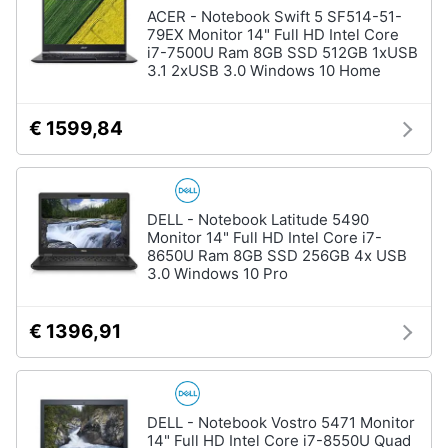
Wireless
ACER - Notebook Swift 5 SF514-51-
79EX Monitor 14" Full HD Intel Core
Switch
i7-7500U Ram 8GB SSD 512GB 1xUSB
3.1 2xUSB 3.0 Windows 10 Home
Ripetitore
wifi
Router
€ 1599,84
Server
Vedi
tutti
DELL - Notebook Latitude 5490
Monitor 14" Full HD Intel Core i7-
8650U Ram 8GB SSD 256GB 4x USB
3.0 Windows 10 Pro
Videosorveglianza
e
Automazione
€ 1396,91
casa
Telecamera
wifi
Telecamere
DELL - Notebook Vostro 5471 Monitor
videosorveglianza
14" Full HD Intel Core i7-8550U Quad