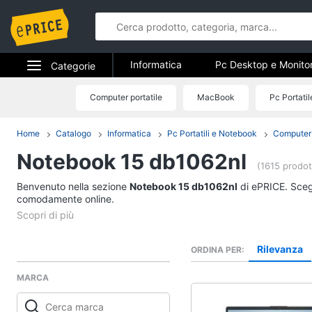
Informatica
Pc Desktop e Monito
Categorie
Stampanti e Scanner
Hard Disk 
Elettrodomestici
Computer portatile
MacBook
Pc Portati
Informatica
Accessori informatica
Informatica
Home
Catalogo
Informatica
Pc Portatili e Notebook
Computer 
Pc Desktop e Monito
Notebook 15 db1062nl
Telefonia
Computer fisso
(1615 prodot
Monitor
Benvenuto nella sezione
Tv e Home Cinema
Notebook 15 db1062nl
di ePRICE. Scegl
PC Tower
comodamente online.
Smart home
iMac
Vedi tutti
Videogiochi
Rilevanza
ORDINA PER
MARCA
Audio e musica
Stampanti e Scanner