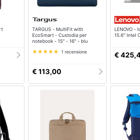
TARGUS - MultiFit with
LENOVO - IdeaPad 1 Notebook
EcoSmart - Custodia per
15.6" Inte
notebook - 15" - 16" - blu
1 recensione
€ 425,
€ 113,00