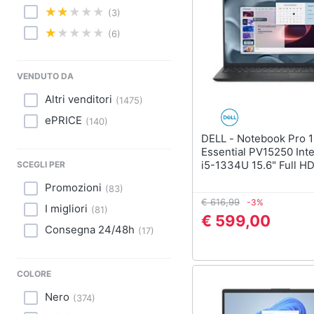
Sport
(3)
Animali
(6)
Motori
VENDUTO DA
Libri, cd e dvd
Altri venditori
(
1475
)
ePRICE
(
140
)
Festività e ricorrenze
DELL - Notebook Pro 15
Essential PV15250 Int
Promozioni
i5-1334U 15.6" Full H
SCEGLI PER
8GB SSD 512GB Windo
Promozioni
(
83
)
Home Nero
€ 616,99
-3%
I migliori
(
81
)
€ 599,00
Consegna 24/48h
(
17
)
COLORE
Nero
(
374
)