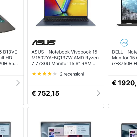
ASUS - Notebook Vivobook 15
DELL - Notebook XPS 15 9570
ull HD
M1502YA-BQ137W AMD Ryzen
Monitor 15.
620H Ram
7 7730U Monitor 15.6" RAM
i7-8750H 
Force
16GB SSD 512GB AMD Radeon
SSD 256GB
2 recensioni
Gen 1 di
Graphics Windows 11 Home
GTX 1050 4
tipo C
Blue
Windows 10
€ 1920
€ 752,15