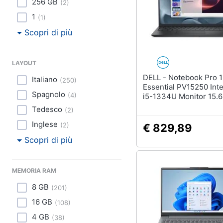
256 GB
(
2
)
1
(
1
)
Scopri di più
LAYOUT
DELL - Notebook Pro 15
Italiano
(
250
)
Essential PV15250 Int
Spagnolo
(
4
)
i5-1334U Monitor 15.6
RAM 16GB SSD 512GB
Tedesco
(
2
)
Windows 11 Pro Nero
Inglese
(
2
)
€ 829,89
Scopri di più
MEMORIA RAM
8 GB
(
201
)
16 GB
(
108
)
4 GB
(
38
)