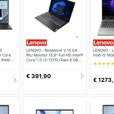
LENOVO - Notebook V 15 G4
LENOVO - LOQ Notebook 15.6"
el Core
IRU Monitor 15,6" Full HD Intel®
Intel i5 1
D RAM
Core™ i3 i3-1315U Ram 8 GB
ws 11
SSD 256 GB Intel® UHD
Graphics 1 x 3.2 Gen 1 Type A 1
x 3.2 Gen 1 Type C Windows 11
€ 391,90
€ 1273
Pro