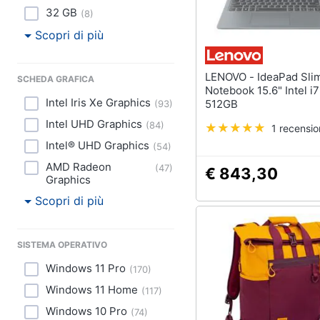
32 GB
(
8
)
Scopri di più
LENOVO - IdeaPad Slim 3
SCHEDA GRAFICA
Notebook 15.6" Intel i
Intel Iris Xe Graphics
512GB
(
93
)
Intel UHD Graphics
(
84
)
1 recensi
Intel® UHD Graphics
(
54
)
AMD Radeon
(
47
)
€ 843,30
Graphics
Scopri di più
SISTEMA OPERATIVO
Windows 11 Pro
(
170
)
Windows 11 Home
(
117
)
Windows 10 Pro
(
74
)