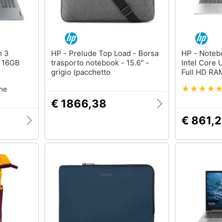
HP - Prelude Top Load - Borsa
HP - Notebook 15-fd1027nl
7 16GB
trasporto notebook - 15.6" -
Intel Core 
grigio (pacchetto
Full HD R
Windows 1
one
€ 1866,38
€ 861,