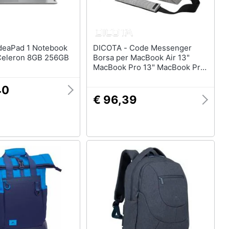
DICOTA - Code Messenger
l Celeron 8GB 256GB
Borsa per MacBook Air 13"
MacBook Pro 13" MacBook Pro
15" Notebook da 13" fino a 14.1"
40
€ 96,39