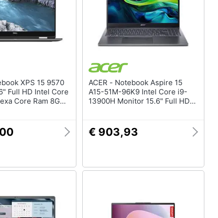
ACER - Notebook Aspire 15
6" Full HD Intel Core
A15-51M-96K9 Intel Core i9-
Hexa Core Ram 8GB
13900H Monitor 15.6" Full HD
 NVIDIA GeForce
RAM 32GB SSD 1TB Windows
 GB 2xUSB 3.0
11 Home
 Pro
,00
€ 903,93