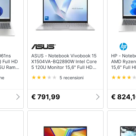
ASUS - Notebook Vivobook 15
HP - Notebook 15-fc0121nl
) Full HD
X1504VA-BQ2890W Intel Core
AMD Ryzen
35U Ram
5 120U Monitor 15,6" Full HD
15,6" Full
 Iris Xe
RAM 8GB SSD 512GB Windows
1TB Windo
one
5 recensioni
 Type A 1
11 Home
ndows 11
nolo
€ 791,99
€ 824,