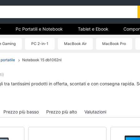
r
Pc Portatili e Notebook
Tablet e Ebook
Compon
e Storage
Networking e Wireless
Videosorveglianza e A
le Gaming
PC 2-in-1
MacBook Air
MacBook Pro
portatile
Notebook 15 db1062nl
r
Pc Portatili e Notebook
Tablet e Ebook
Computer portatile
Tablet
ti)
MacBook
iPad
i tra tantissimi prodotti in offerta, scontati e con consegna rapida. 
Pc Portatile Gaming
eBook reader
Pc 2 in 1
Tavoletta grafica
Vedi tutti
Vedi tutti
Prezzo più basso
Prezzo più alto
Valutazioni
Hard Disk e Storage
Networking e Wirele