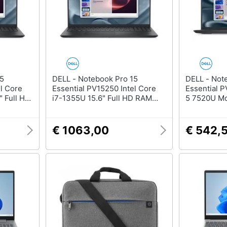
DELL - Notebook Pro 15
DELL - Notebook Pro 15
el Core
Essential PV15250 Intel Core
Essential 
" Full HD
i7-1355U 15.6" Full HD RAM
5 7520U Mon
16GB SSD 1TB Windows 11 Pro
RAM 8GB S
Nero
11 Pro
€ 1063,00
€ 542,