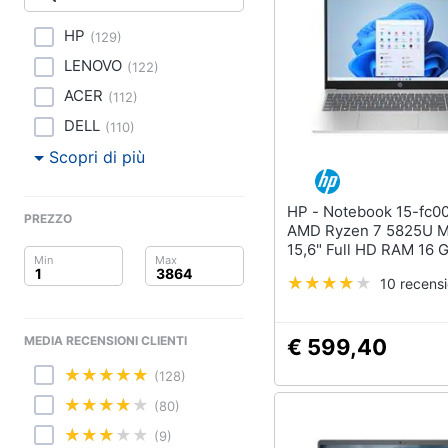
Clima
Stampanti
Stampanti 3D
HP
(
129
)
Arredo
Scanner
LENOVO
(
122
)
Stampanti laser
Brico e Giardinaggio
ACER
(
112
)
DELL
Vedi tutti
(
110
)
Salute e igiene
Scopri di più
Beauty
HP - Notebook 15-fc0080nl
Accessori informati
PREZZO
Giocattoli
AMD Ryzen 7 5825U M
Webcam
15,6" Full HD RAM 16 
512 GB Windows 11 H
Software
Prima infanzia
10 recensi
Tastiera
Fotografia
Sistema operativo wi
MEDIA RECENSIONI CLIENTI
€ 599,40
Casalinghi
Vedi tutti
(128)
Abbigliamento
(80)
(9)