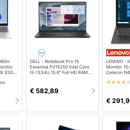
Nas
Switch
Hard disk
Ripetitore wifi
SSD
Router
Hard disk esterno
Server
Vedi tutti
Vedi tutti
ca
DELL - Notebook Pro 15
LENOVO - Notebook V 15 G2 IJL
onitor
Essential PV15250 Intel Core
Monitor 15.6
GB SSD
i5-1334U 15.6" Full HD RAM
Celeron N
ome
8GB SSD 512GB Windows 11
256GB 2x U
oni
Pro Nero
Home
€ 582,89
ndows 10
€ 291,