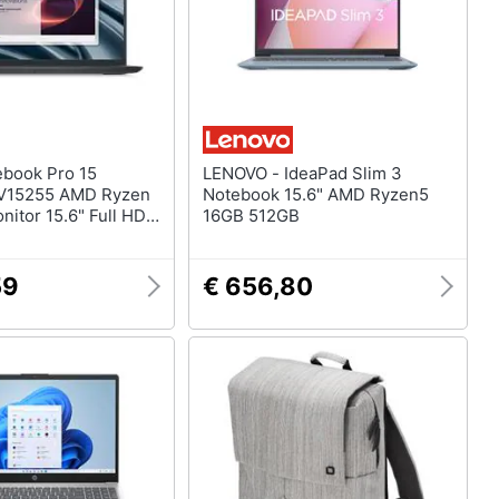
LENOVO - IdeaPad Slim 3
PV15255 AMD Ryzen
Notebook 15.6" AMD Ryzen5
itor 15.6" Full HD
16GB 512GB
SD 512GB Windows
59
€ 656,80