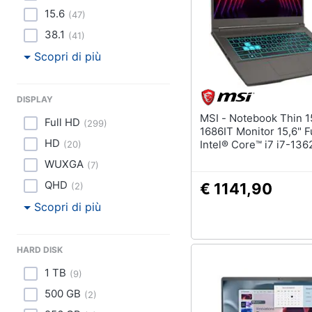
15.6
(
47
)
38.1
(
41
)
Scopri di più
DISPLAY
MSI - Notebook Thin 15 B13VE-
Full HD
(
299
)
1686IT Monitor 15,6" F
HD
Intel® Core™ i7 i7-13
(
20
)
16 GB SSD NVIDIA Ge
WUXGA
(
7
)
RTX 4050 6 GB 1 x 3.1 
tipo A 3 x 3.1 Gen 1 di 
QHD
€ 1141,90
(
2
)
Windows 11 Home
Scopri di più
HARD DISK
1 TB
(
9
)
500 GB
(
2
)