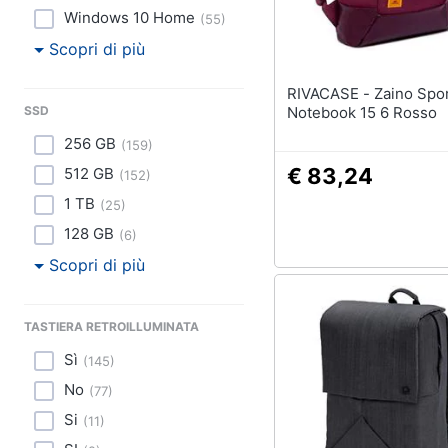
Windows 10 Home
(
55
)
Scopri di più
RIVACASE - Zaino Sport
SSD
Notebook 15 6 Rosso
256 GB
(
159
)
€ 83,24
512 GB
(
152
)
1 TB
(
25
)
128 GB
(
6
)
Scopri di più
TASTIERA RETROILLUMINATA
Sì
(
145
)
No
(
77
)
Si
(
11
)