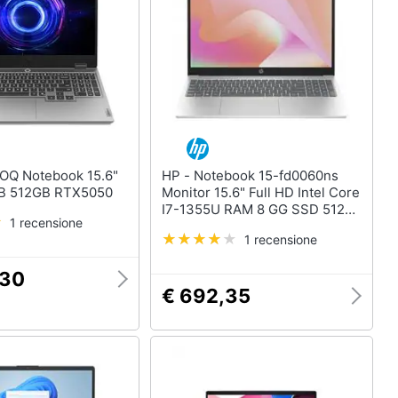
HP - Notebook 15-fd0060ns
6GB 512GB RTX5050
Monitor 15.6" Full HD Intel Core
I7-1355U RAM 8 GG SSD 512
1 recensione
GG 3x USB 2.1 FreeDOS
1 recensione
Tastiera in Spagnolo
,30
€ 692,35