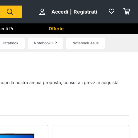
Accedi
|
Registrati
enti Pc
Offerte
utomazione casa
Ultrabook
Notebook HP
Notebook Asus
Componenti Pc
Software
Sistema operativo
Scopri la nostra ampia proposta, consulta i prezzi e acquista
Processore Intel
Ram
Vedi tutti
ss
Videosorveglianza e
Automazione casa