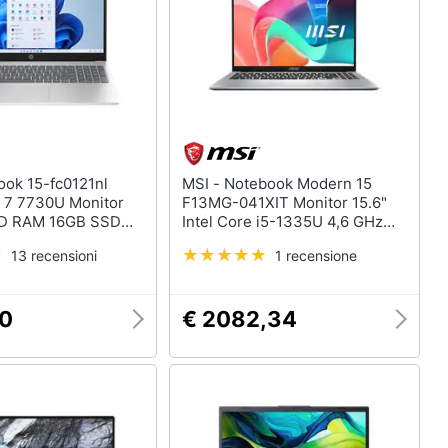
MSI - Notebook Modern 15
 7 7730U Monitor
F13MG-041XIT Monitor 15.6"
 HD RAM 16GB SSD
Intel Core i5-1335U 4,6 GHz
ws 11 Home
RAM 16GB SSD 512GB
13 recensioni
1 recensione
FreeDOS
10
€ 2082,34