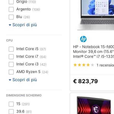
Grigio
(
110
)
Argento
(
106
)
Blu
(
26
)
Scopri di più
CPU
HP - Notebook 15-fd0061ns
Intel Core i5
(
97
)
Monitor 39,6 cm (15.6"
Intel Core i7
Intel® Core™ i7 i5-13
(
64
)
16 GB SSD 512 GB Intel
Intel Core i3
(
42
)
1 recensi
Graphics 2 x 3.2 Gen 1
x 3.2 Gen 1 Type C Wi
AMD Ryzen 5
(
24
)
Home Tastiera in Spag
Scopri di più
€ 823,79
DIMENSIONE SCHERMO
15
(
291
)
39.6
(
81
)