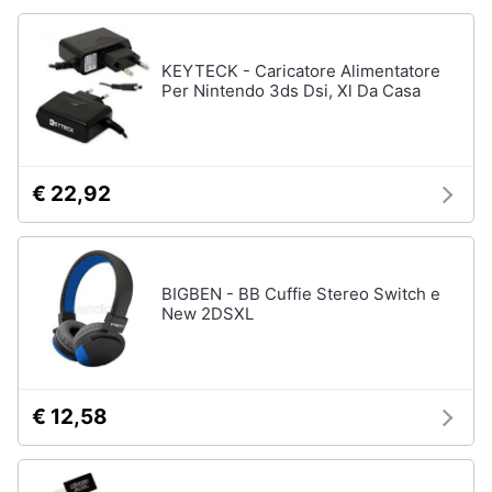
4
Giochi
Animali
PS5
KEYTECK - Caricatore Alimentatore
Per Nintendo 3ds Dsi, Xl Da Casa
Vedi
Motori
tutti
Libri,
cd
€ 22,92
e
Xbox
dvd
Xbox
series
x
Festività
BIGBEN - BB Cuffie Stereo Switch e
New 2DSXL
e
Xbox
one
ricorrenze
Console
Xbox
Promozioni
One
€ 12,58
Giochi
Servizi
xbox
one