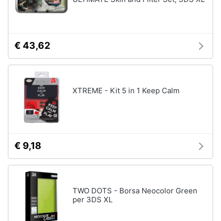
Pc
e
mondo
€ 43,62
gaming
Pc
Portatile
Gaming
XTREME - Kit 5 in 1 Keep Calm
Videogiochi
Pc
Pc
Desktop
gaming
€ 9,18
Sedia
gaming
Vedi
tutti
TWO DOTS - Borsa Neocolor Green
per 3DS XL