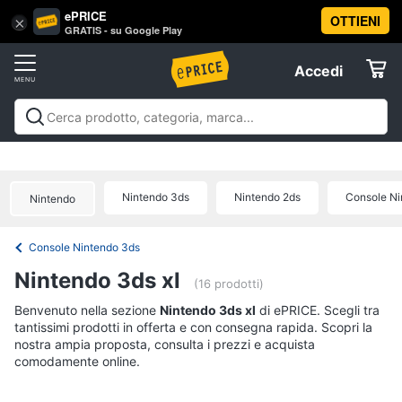
ePRICE
OTTIENI
Vai
×
Accedi
GRATIS - su Google Play
al
Registrati
menu
Accedi
Videogiochi
Offerte
Console
Videogiochi
Console
Games
Accessori
Elettrodomestici
videogiochi
Playstation
Xbox
Nintendo
Pc e mondo
PS5
console
gaming
Offerte
Nintendo 3ds
Nintendo 2ds
Console Ni
Nintendo
Console
Informatica
Nintendo
Switch
Console Nintendo 3ds
Telefonia
Xbox
Nintendo 3ds xl
series
(16 prodotti)
x
Tv
Benvenuto nella sezione
Nintendo 3ds xl
di ePRICE. Scegli tra
Xbox
tantissimi prodotti in offerta e con consegna rapida. Scopri la
e
one
nostra ampia proposta, consulta i prezzi e acquista
Home
comodamente online.
Cinema
Vedi
tutti