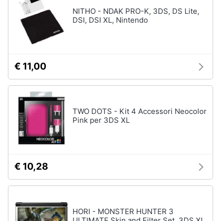
Assistenza
Vedi
NITHO - NDAK PRO-K, 3DS, DS Lite,
clienti
tutti
DSI, DSI XL, Nintendo
Esci
Nintendo
€ 11,00
Nintendo
switch
Console
Nintendo
TWO DOTS - Kit 4 Accessori Neocolor
Switch
Pink per 3DS XL
Nintendo
Switch
2
Giochi
€ 10,28
nintendo
switch
Vedi
tutti
HORI - MONSTER HUNTER 3
ULTIMATE Skin and Filter Set, 3DS XL