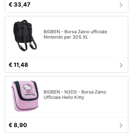
€ 33,47
e
Playstation
igiene
vr
Joystick
ps4
Beauty
BIGBEN - Borsa Zaino ufficiale
Playstation
Nintendo per 3DS XL
vr2
Giocattoli
Playstation
plus
Prima
€ 11,48
Vedi
infanzia
tutti
Fotografia
BIGBEN - N3DS - Borsa Zaino
Playstation
Casalinghi
Ufficiale Hello Kitty
PS5
console
Abbigliamento
PlayStation
5
€ 8,90
Sport
PlayStation