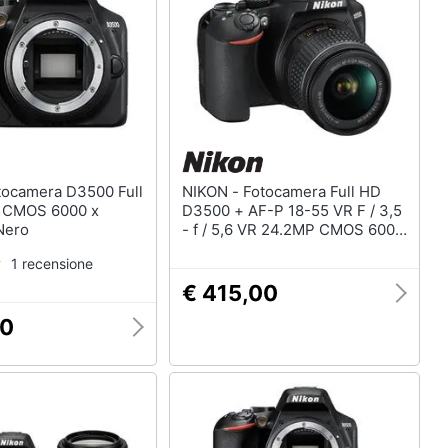
NIKON - Fotocamera Full HD
 CMOS 6000 x
D3500 + AF-P 18-55 VR F / 3,5
Nero
- f / 5,6 VR 24.2MP CMOS 6000
x 4000Pixel Nero
1 recensione
€ 415,00
00