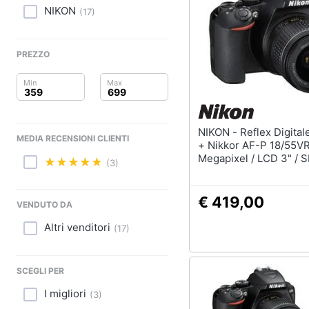
Clima
NIKON
(
17
)
Arredo
PREZZO
Brico e Giardinaggio
Salute e igiene
Beauty
NIKON - Reflex Digitale D3500
MEDIA RECENSIONI CLIENTI
+ Nikkor AF-P 18/55VR
Giocattoli
Megapixel / LCD 3" / 
(3)
Premium Lexar Nero
Prima infanzia
€ 419,00
VENDUTO DA
Fotografia
Altri venditori
(
17
)
Casalinghi
SCEGLI PER
Abbigliamento
I migliori
(
3
)