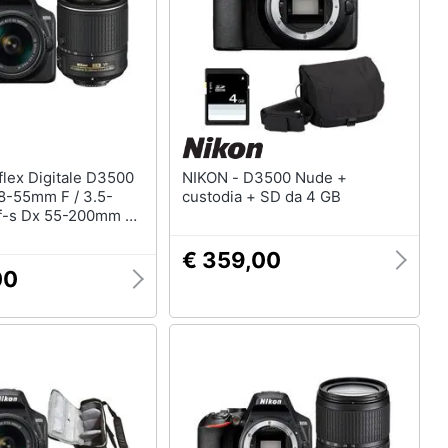
NIKON - D3500 Nude +
18-55mm F / 3.5-
custodia + SD da 4 GB
Af-s Dx 55-200mm F
Vr Ii
€ 359,00
00