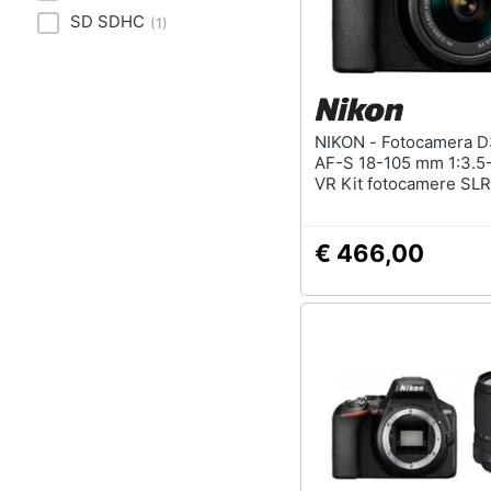
SD SDHC
(
1
)
NIKON - Fotocamera D3500 +
AF-S 18-105 mm 1:3.5
VR Kit fotocamere SL
CMOS 6000 x 4000Pix
€ 466,00