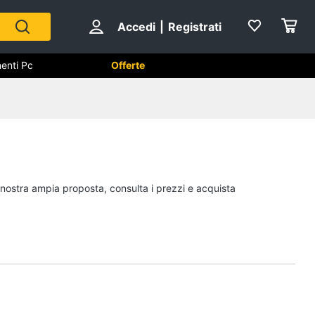
Accedi
|
Registrati
enti Pc
Offerte
utomazione casa
Componenti Pc
Software
Sistema operativo
a nostra ampia proposta, consulta i prezzi e acquista
Processore Intel
Ram
Vedi tutti
ss
Videosorveglianza e
Automazione casa