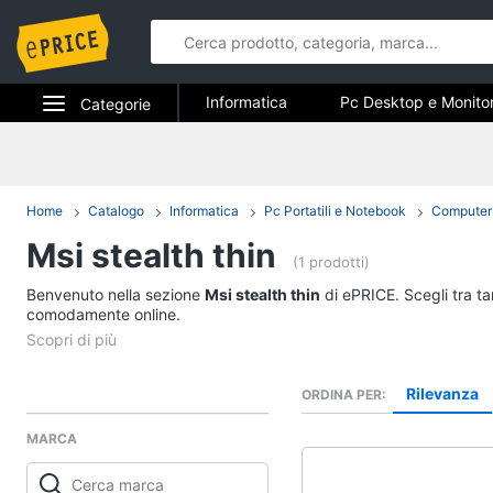
Informatica
Pc Desktop e Monito
Categorie
Stampanti e Scanner
Hard Disk 
Elettrodomestici
Informatica
Accessori informatica
Informatica
Home
Catalogo
Informatica
Pc Portatili e Notebook
Computer 
Pc Desktop e Monito
Msi stealth thin
Telefonia
Computer fisso
(1 prodotti)
Monitor
Benvenuto nella sezione
Tv e Home Cinema
Msi stealth thin
di ePRICE. Scegli tra ta
PC Tower
comodamente online.
Smart home
iMac
Vedi tutti
Videogiochi
Rilevanza
ORDINA PER
MARCA
Audio e musica
Stampanti e Scanner