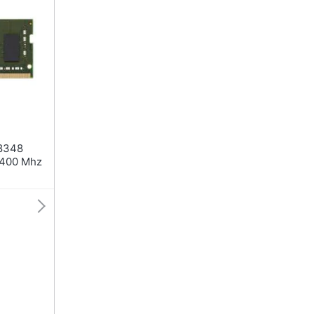
Nas
Switch
Hard disk
Ripetitore wifi
SSD
Router
Hard disk esterno
Server
Vedi tutti
Vedi tutti
ca
2400 Mhz
ndows 10