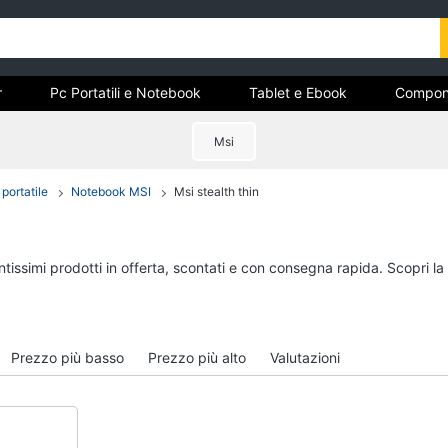
r
Pc Portatili e Notebook
Tablet e Ebook
Compon
e Storage
Networking e Wireless
Videosorveglianza e A
Msi
portatile
Notebook MSI
Msi stealth thin
r
Pc Portatili e Notebook
Tablet e Ebook
Computer portatile
Tablet
MacBook
iPad
ntissimi prodotti in offerta, scontati e con consegna rapida. Scopri l
Pc Portatile Gaming
eBook reader
Pc 2 in 1
Tavoletta grafica
Vedi tutti
Vedi tutti
Prezzo più basso
Prezzo più alto
Valutazioni
Hard Disk e Storage
Networking e Wirele