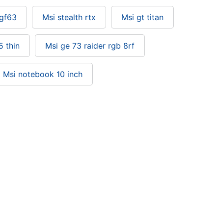
gf63
Msi stealth rtx
Msi gt titan
5 thin
Msi ge 73 raider rgb 8rf
Msi notebook 10 inch