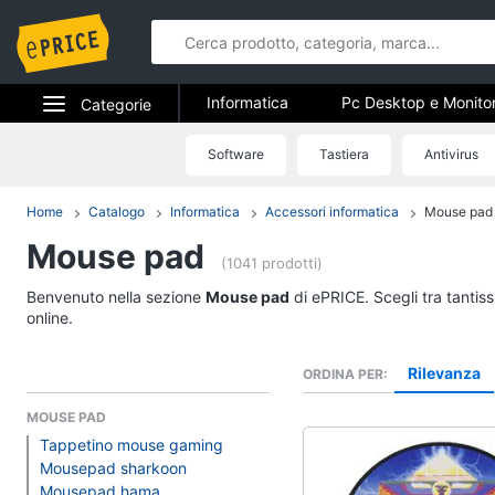
Informatica
Pc Desktop e Monito
Categorie
Stampanti e Scanner
Hard Disk 
Elettrodomestici
Software
Tastiera
Antivirus
Informatica
Accessori informatica
Informatica
Home
Catalogo
Informatica
Accessori informatica
Mouse pad
Pc Desktop e Monito
Mouse pad
Telefonia
Computer fisso
(1041 prodotti)
Monitor
Tv e Home Cinema
Benvenuto nella sezione
Mouse pad
di ePRICE. Scegli tra tantis
PC Tower
online.
Smart home
iMac
Rilevanza
ORDINA PER
Vedi tutti
Videogiochi
MOUSE PAD
Tappetino mouse gaming
Audio e musica
Stampanti e Scanner
Mousepad sharkoon
Mousepad hama