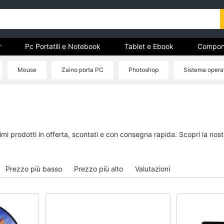
r
Pc Portatili e Notebook
Tablet e Ebook
Compon
e Storage
Networking e Wireless
Videosorveglianza e A
Mouse
Zaino porta PC
Photoshop
Sistema opera
r
Pc Portatili e Notebook
Tablet e Ebook
Computer portatile
Tablet
MacBook
iPad
simi prodotti in offerta, scontati e con consegna rapida. Scopri la n
Pc Portatile Gaming
eBook reader
Pc 2 in 1
Tavoletta grafica
Prezzo più basso
Prezzo più alto
Valutazioni
Vedi tutti
Vedi tutti
Hard Disk e Storage
Networking e Wirele