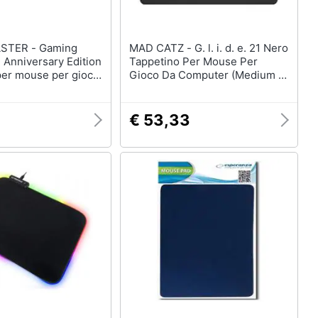
 - Gaming
MAD CATZ - G. l. i. d. e. 21 Nero
 Anniversary Edition
Tappetino Per Mouse Per
per mouse per gioco
Gioco Da Computer (Medium G.
r Nero
l. i. d. e. 21)
€ 53,33