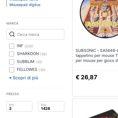
Clima
Stampanti
Mousepad digitus
Stampanti 3D
Arredo
Scanner
Stampanti laser
MARCA
Brico e Giardinaggio
Vedi tutti
Salute e igiene
INF
(
256
)
Beauty
SUBSONIC - SA5646-IM4
SHARKOON
(
36
)
tappetino per mouse T
Accessori informati
Giocattoli
per mouse per gioco d
SUBBLIM
(
30
)
Webcam
computer Multicolore
FELLOWES
(
30
)
Software
Prima infanzia
€ 26,87
Scopri di più
Tastiera
Fotografia
Sistema operativo wi
PREZZO
Casalinghi
Vedi tutti
Abbigliamento