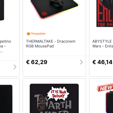
THERMALTAKE - Draconem
ABYSTYLE - Mousepad S
a -
RGB MousePad
Wars - Enl
 Ultra
tà E
€ 62,29
€ 46,14
ti - Base
- Nero