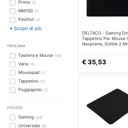
Primo
(
1
)
MM100
(
1
)
Pavilion
(
1
)
Scopri di più
DELTACO - Gaming Dmp210
Tappetino Per Mouse 
Neoprene, Sottile 2 M
TIPOLOGIA
Tastiera e Mouse
(
18
)
€ 35,53
Varie
(
1
)
Mousepad
(
1
)
Tappetino
(
1
)
Poggiapolsi
(
1
)
UTILIZZO
Gaming
(
54
)
Universale
(
6
)