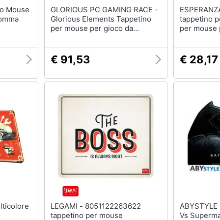
GLORIOUS PC GAMING RACE -
ESPERANZA - EG
Gomma
Glorious Elements Tappetino
tappetino 
per mouse per gioco da
per mouse 
computer Nero
computer 
€ 91,53
€ 28,17
LEGAMI - 8051122263622
ABYSTYLE - Mousepad Bat
tappetino per mouse
Vs Superm