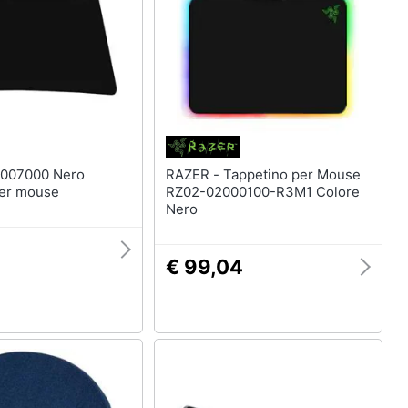
Telecamera wifi
Telecamere videosorveglianza
Termostato wifi
Videocitofono
Vedi tutti
RAZER - Tappetino per Mouse
per mouse
RZ02-02000100-R3M1 Colore
Nero
€ 99,04