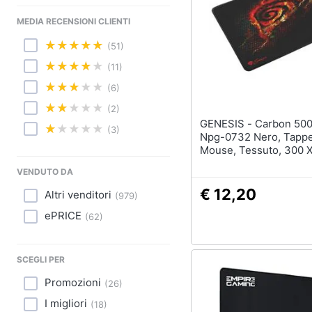
Sport
MEDIA RECENSIONI CLIENTI
Animali
(51)
Motori
(11)
(6)
Libri, cd e dvd
(2)
GENESIS - Carbon 500 M - Fire
Festività e ricorrenze
(3)
Npg-0732 Nero, Tappe
Mouse, Tessuto, 300 
Promozioni
VENDUTO DA
€ 12,20
Altri venditori
(
979
)
ePRICE
(
62
)
SCEGLI PER
Promozioni
(
26
)
I migliori
(
18
)