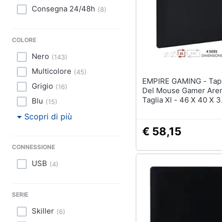
Consegna 24/48h
(
8
)
COLORE
Nero
(
143
)
Multicolore
(
45
)
EMPIRE GAMING - Tappetino
Grigio
(
16
)
Del Mouse Gamer Aren
Taglia Xl - 46 X 40 X 3
Blu
(
15
)
Centimetri - Superficie
Scopri di più
Liscia - Migliora Veloci
Precisione - Bordi Cuci
€ 58,15
In Gomma Antiscivolo 
CONNESSIONE
USB
(
4
)
SERIE
Skiller
(
6
)