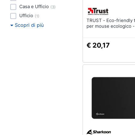
Casa e Ufficio
(
3
)
Ufficio
(
1
)
TRUST - Eco-friendly tappetino
Scopri di più
per mouse ecologico -
€ 20,17