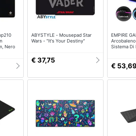
ABYSTYLE - Mousepad Star
EMPIRE GAMIN
In
Wars - "It's Your Destiny"
Arcobaleno
m, Nero
Sistema Di 
Rgb 12 - M
Retroillumi
€ 37,75
Alla Luce-
€ 53,6
Per I Gioca
Laptop-3