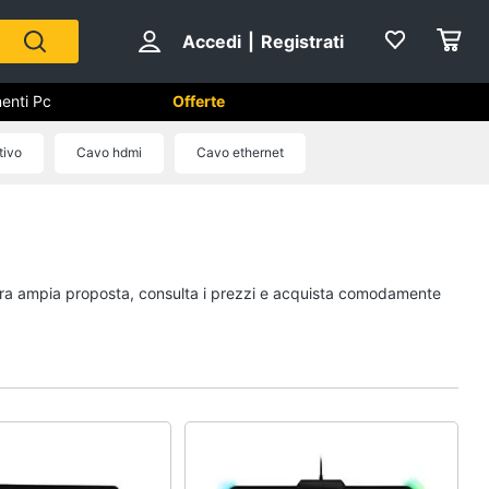
Accedi
|
Registrati
enti Pc
Offerte
utomazione casa
tivo
Cavo hdmi
Cavo ethernet
Componenti Pc
Software
Sistema operativo
ostra ampia proposta, consulta i prezzi e acquista comodamente
Processore Intel
Ram
Vedi tutti
ss
Videosorveglianza e
Automazione casa