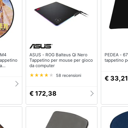
Nas
Switch
Hard disk
Ripetitore wifi
SSD
Router
Hard disk esterno
Server
Vedi tutti
Vedi tutti
ASUS - ROG Balteus Qi Nero
PEDEA - 67007000 Nero
appetino
Tappetino per mouse per gioco
tappetino 
ca
a
da computer
58 recensioni
€ 33,21
€ 172,38
ndows 10