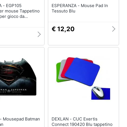
P105
ESPERANZA - Mouse Pad In
per mouse Tappetino
Tessuto Blu
per gioco da
Nero
€ 12,20
man
DEXLAN - CUC Exertis
an
Connect 190420 Blu tappetino