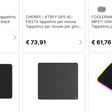
CHERRY - XTRFY GP5-XL-
COOLERMASTER
 black
FIESTA tappetino per mouse
MP511 30th
Tappetino per mouse per gioco
Tappetino 
da computer Multicolore
da compute
€ 73,91
€ 61,76