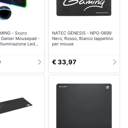
G - Scuro
NATEC GENESIS - NPG-0699
 Gamer Mousepad -
Nero, Rosso, Bianco tappetino
Illuminazione Led
per mouse
ousepad Giocatori
nazione Resistente
slip Gomma-acqua -
9
€ 33,97
tori Pc, Mac E
00x230x4mm