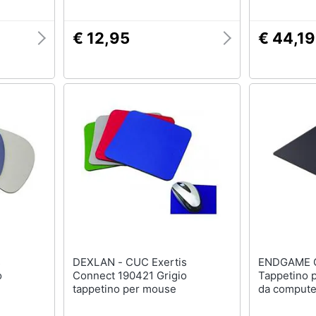
€ 12,95
€ 44,19
DEXLAN - CUC Exertis
ENDGAME GEAR
o
Connect 190421 Grigio
Tappetino 
tappetino per mouse
da compute