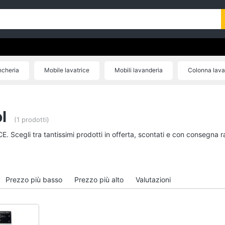
ncheria
Mobile lavatrice
Mobili lavanderia
Colonna lavat
Porta detersivi
Bacinella bucato
l
(1 prodotti)
E. Scegli tra tantissimi prodotti in offerta, scontati e con consegna 
Prezzo più basso
Prezzo più alto
Valutazioni