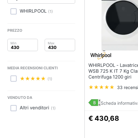
Clima
WHIRLPOOL
(
1
)
Arredo
Brico e Giardinaggio
PREZZO
Salute e igiene
Beauty
WHIRLPOOL - Lavatrice Slim
MEDIA RECENSIONI CLIENTI
Giocattoli
WSB 725 K IT 7 Kg Cla
Centrifuga 1200 giri
(1)
Prima infanzia
33 recensi
Fotografia
VENDUTO DA
Scheda informativ
Altri venditori
(
1
)
Casalinghi
€ 430,68
Abbigliamento