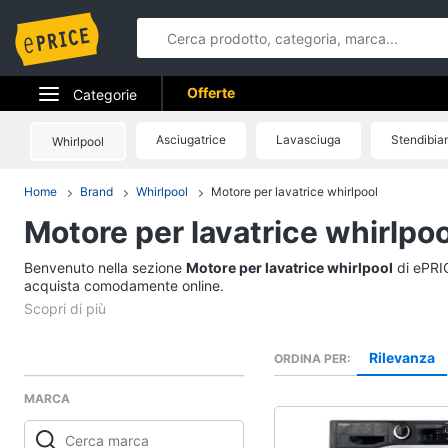
Offerte
Categorie
Elettrodomestici
Asciugatrice
Lavasciuga
Stendibia
Whirlpool
Informatica
Home
Brand
Whirlpool
Motore per lavatrice whirlpool
Motore per lavatrice whirlpoo
Telefonia
Benvenuto nella sezione
Tv e Home Cinema
Motore per lavatrice whirlpool
di ePRIC
acquista comodamente online.
Smart home
Videogiochi
Rilevanza
ORDINA PER
MARCA
Audio e musica