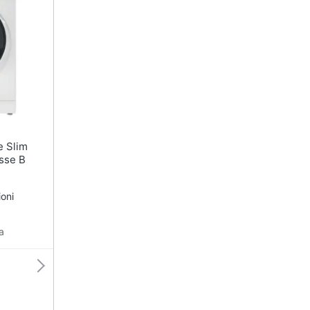
sse B
oni
a