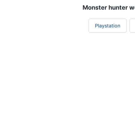
Monster hunter wo
Playstation
Chi siamo
ePRICE per le aziende
Vendi sul marketplace
Lavora con noi