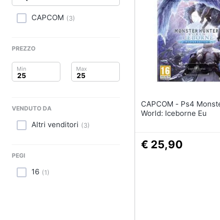
Clima
Xbox series x
Xbox one
CAPCOM
(
3
)
Arredo
Console Xbox One
Giochi xbox one
Brico e Giardinaggio
PREZZO
Vedi tutti
Salute e igiene
Beauty
CAPCOM - Ps4 Monster Hunter
VENDUTO DA
Giocattoli
World: Iceborne Eu
Altri venditori
(
3
)
Prima infanzia
€ 25,90
Fotografia
PEGI
16
(
1
)
Casalinghi
Abbigliamento