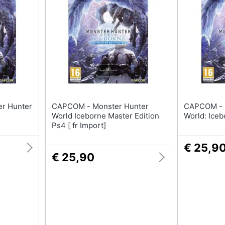
Nintendo switch
Pc Portatile Gaming
Console Nintendo Switch
Videogiochi Pc
Nintendo Switch 2
Pc Desktop gaming
Giochi nintendo switch
Sedia gaming
Vedi tutti
Vedi tutti
CAPCOM - Monster Hunter
CAPCOM - Monster Hunter
World Iceborne Master Edition
World: Ice
Ps4 [ fr Import]
€ 25,9
€ 25,90