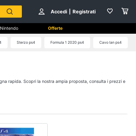
Accedi
|
Registrati
Nintendo
Offerte
4
Sterzo ps4
Formula 1 2020 ps4
Cavo lan ps4
hi
Playstation
PS5 console
PlayStation 5
egna rapida. Scopri la nostra ampia proposta, consulta i prezzi e
PlayStation 4
Giochi PS5
Vedi tutti