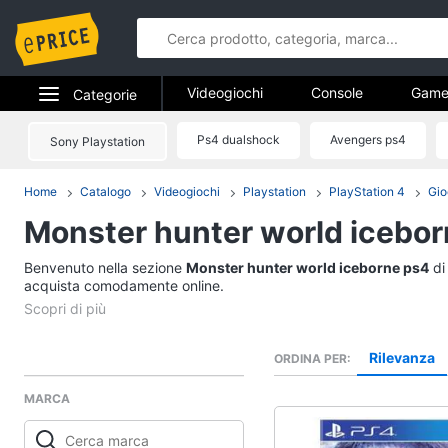
Videogiochi
Console
Game
Categorie
Pc e mondo gaming
Elettrodomestici
Ps4 dualshock
Avengers ps4
Sony Playstation
Videogiochi
Informatica
Home
Catalogo
Videogiochi
Playstation
PlayStation 4
Gio
Console
Monster hunter world icebo
Telefonia
PS5 console
Console Nintendo Swi
Benvenuto nella sezione
Tv e Home Cinema
Monster hunter world iceborne ps4
di
Xbox series x
acquista comodamente online.
Smart home
Xbox one
Vedi tutti
Videogiochi
Rilevanza
ORDINA PER
MARCA
Audio e musica
Xbox