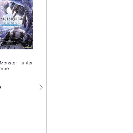
borne
0