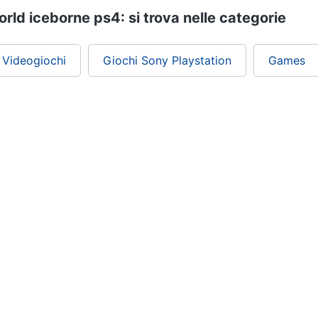
rld iceborne ps4: si trova nelle categorie
Videogiochi
Giochi Sony Playstation
Games
ePRICE ti serve
Black friday
Sezione Aiuto
Promozioni
Consegne e limitazioni
Sconti alla rovescia
Pagamenti e fattura
Ricondizionati
Diritto di recesso