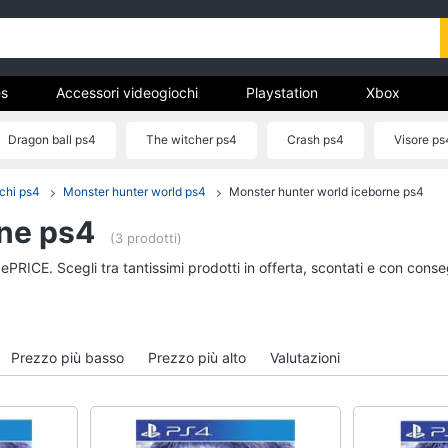
s
Accessori videogiochi
Playstation
Xbox
Dragon ball ps4
The witcher ps4
Crash ps4
Visore ps
chi ps4
Monster hunter world ps4
Monster hunter world iceborne ps4
Games
Accessori videogioc
rne ps4
Giochi PS5
Playstation vr
(3 prodotti)
tch
Giochi ps4
Joystick ps4
 ePRICE. Scegli tra tantissimi prodotti in offerta, scontati e con cons
Giochi nintendo switch
Playstation vr2
Giochi xbox one
Playstation plus
Vedi tutti
Vedi tutti
Prezzo più basso
Prezzo più alto
Valutazioni
Nintendo
Pc e mondo gaming