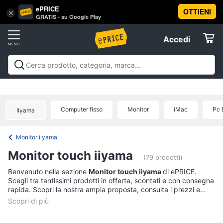
ePRICE
OTTIENI
Vai
×
Accedi
GRATIS - su Google Play
al
Registrati
menu
Accedi
Informatica
Offerte
Pc
Informatica
Pc Desktop e Monitor
Pc Portatili e
Desktop
Elettrodomestici
Notebook
Tablet e Ebook
Componenti Pc
Stampanti e
e
Scanner
Hard Disk e Storage
Networking e
Monitor
Computer fisso
Monitor
iMac
Pc 
Iiyama
Wireless
Videosorveglianza e Automazione
Informatica
Computer
casa
Accessori informatica
Offerte
fisso
Monitor iiyama
Monitor
Telefonia
Monitor touch iiyama
PC
(79 prodotti)
Tower
Tv
Benvenuto nella sezione
Monitor touch iiyama
di ePRICE.
iMac
Scegli tra tantissimi prodotti in offerta, scontati e con consegna
e
rapida. Scopri la nostra ampia proposta, consulta i prezzi e
Home
Vedi
acquista comodamente online.
Cinema
tutti