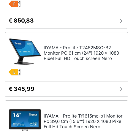
Tablet
e
e
igiene
Ebook
€ 850,83
Tablet
Beauty
iPad
eBook
Giocattoli
reader
IIYAMA - ProLite T2452MSC-B2
Monitor PC 61 cm (24") 1920 x 1080
Tavoletta
Pixel Full HD Touch screen Nero
grafica
Prima
infanzia
Vedi
tutti
Fotografia
€ 345,99
Casalinghi
Componenti
Pc
Abbigliamento
Software
IIYAMA - Prolite Tf1615mc-b1 Monitor
Pc 39,6 Cm (15.6"") 1920 X 1080 Pixel
Sistema
Full Hd Touch Screen Nero
operativo
Sport