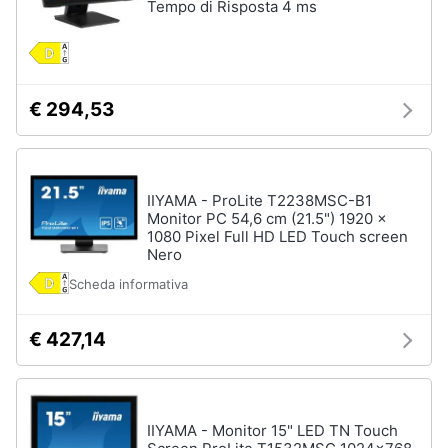
Tempo di Risposta 4 ms
Wireless
Switch
Ripetitore
wifi
€ 294,53
Router
Server
Vedi
IIYAMA - ProLite T2238MSC-B1
tutti
Monitor PC 54,6 cm (21.5") 1920 x
1080 Pixel Full HD LED Touch screen
Nero
Scheda informativa
Videosorveglianza
e
Automazione
€ 427,14
casa
Telecamera
wifi
Telecamere
IIYAMA - Monitor 15" LED TN Touch
videosorveglianza