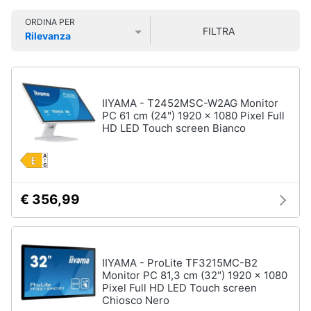
Smart
ORDINA PER
home
FILTRA
Pc
Rilevanza
Portatili
Prezzo più basso
Prezzo più alto
Valutazioni
e
Videogiochi
Notebook
Computer
Audio
IIYAMA - T2452MSC-W2AG Monitor
portatile
e
PC 61 cm (24") 1920 x 1080 Pixel Full
MacBook
musica
HD LED Touch screen Bianco
Pc
Portatile
Clima
Gaming
Pc
€ 356,99
2
Arredo
in
1
Brico
Vedi
e
tutti
IIYAMA - ProLite TF3215MC-B2
Giardinaggio
Monitor PC 81,3 cm (32") 1920 x 1080
Pixel Full HD LED Touch screen
Chiosco Nero
Salute