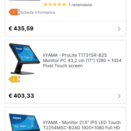
1 recensione
Assistenza
clienti
Scheda informativa
Hard
Disk
Esci
€ 435,59
e
Storage
Nas
Hard
IIYAMA - ProLite T1731SR-B2S
disk
Monitor PC 43,2 cm (17") 1280 x 1024
Pixel Touch screen
SSD
Hard
disk
esterno
€ 403,33
Vedi
tutti
IIYAMA - Monitor 21.5" IPS LED Touch
Networking
T2254MSC-B2AG 1920x1080 Full HD
e