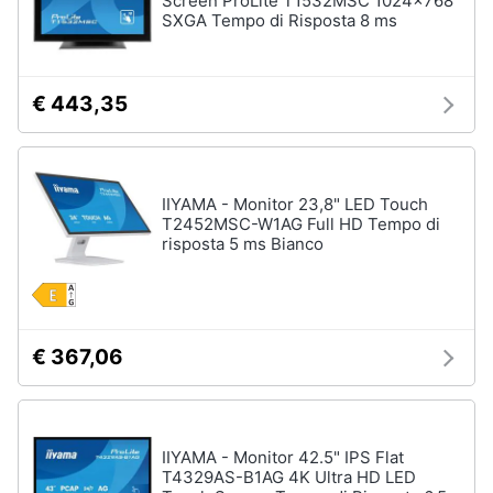
Screen ProLite T1532MSC 1024x768
Termostato
SXGA Tempo di Risposta 8 ms
wifi
Videocitofono
€ 443,35
Vedi
tutti
IIYAMA - Monitor 23,8" LED Touch
Accessori
T2452MSC-W1AG Full HD Tempo di
informatica
risposta 5 ms Bianco
Webcam
Software
Tastiera
€ 367,06
Sistema
operativo
windows
10
IIYAMA - Monitor 42.5" IPS Flat
Vedi
T4329AS-B1AG 4K Ultra HD LED
tutti