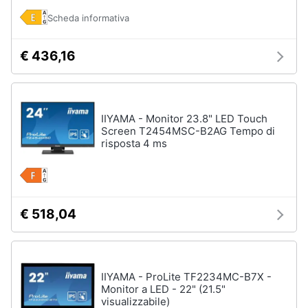
Processore
Intel
Scheda informativa
Animali
Ram
€ 436,16
Vedi
Motori
tutti
Libri,
cd
IIYAMA - Monitor 23.8" LED Touch
Screen T2454MSC-B2AG Tempo di
e
Stampanti
risposta 4 ms
dvd
e
Scanner
Stampanti
Festività
e
Stampanti
3D
ricorrenze
€ 518,04
Scanner
Promozioni
Stampanti
laser
IIYAMA - ProLite TF2234MC-B7X -
Servizi
Vedi
Monitor a LED - 22" (21.5"
tutti
visualizzabile)