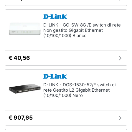
Assistenza
clienti
Hard
D-LINK - GO-SW-8G /E switch di rete
Disk
Esci
Non gestito Gigabit Ethernet
e
(10/100/1000) Bianco
Storage
Nas
Hard
€ 40,56
disk
SSD
Hard
disk
D-LINK - DGS-1530-52/E switch di
esterno
rete Gestito L2 Gigabit Ethernet
(10/100/1000) Nero
Vedi
tutti
€ 907,65
Networking
e