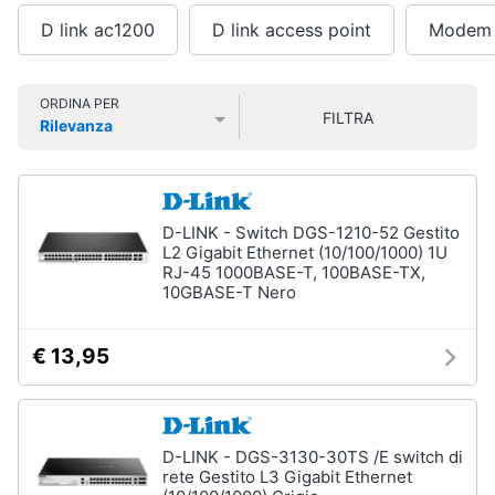
Smart
D link ac1200
D link access point
Modem d
home
Pc
Portatili
e
Videogiochi
ORDINA PER
Notebook
FILTRA
Rilevanza
Computer
Prezzo più basso
Prezzo più alto
Valutazioni
Audio
portatile
e
MacBook
musica
Pc
D-LINK - Switch DGS-1210-52 Gestito
Portatile
L2 Gigabit Ethernet (10/100/1000) 1U
Clima
Gaming
RJ-45 1000BASE-T, 100BASE-TX,
10GBASE-T Nero
Pc
2
Arredo
in
€ 13,95
1
Brico
Vedi
e
tutti
Giardinaggio
D-LINK - DGS-3130-30TS /E switch di
rete Gestito L3 Gigabit Ethernet
Salute