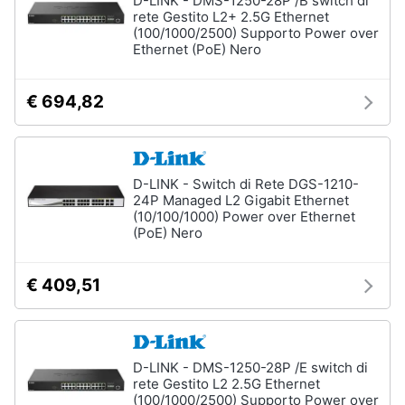
D-LINK - DMS-1250-28P /B switch di
Termostato
rete Gestito L2+ 2.5G Ethernet
wifi
(100/1000/2500) Supporto Power over
Ethernet (PoE) Nero
Videocitofono
Vedi
€ 694,82
tutti
Accessori
D-LINK - Switch di Rete DGS-1210-
informatica
24P Managed L2 Gigabit Ethernet
(10/100/1000) Power over Ethernet
Webcam
(PoE) Nero
Software
Tastiera
€ 409,51
Sistema
operativo
windows
10
D-LINK - DMS-1250-28P /E switch di
Vedi
rete Gestito L2 2.5G Ethernet
tutti
(100/1000/2500) Supporto Power over