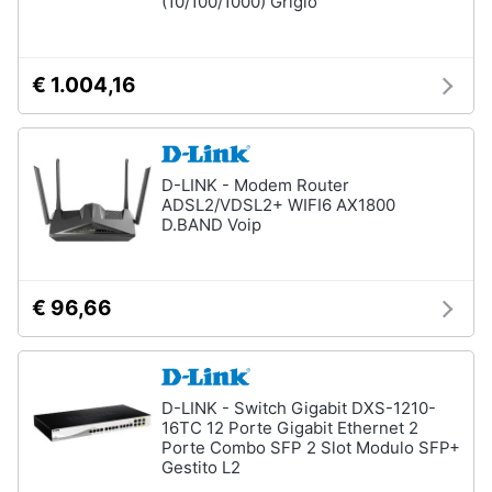
(10/100/1000) Grigio
Tablet
e
e
igiene
Ebook
€ 1.004,16
Tablet
Beauty
iPad
eBook
Giocattoli
reader
D-LINK - Modem Router
Tavoletta
ADSL2/VDSL2+ WIFI6 AX1800
grafica
Prima
D.BAND Voip
infanzia
Vedi
tutti
Fotografia
€ 96,66
Casalinghi
Componenti
Pc
D-LINK - Switch Gigabit DXS-1210-
Abbigliamento
Software
16TC 12 Porte Gigabit Ethernet 2
Porte Combo SFP 2 Slot Modulo SFP+
Sistema
Gestito L2
operativo
Sport