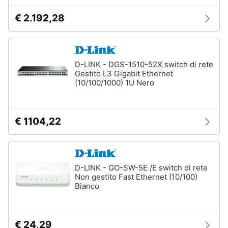
Processore
Intel
€ 2.192,28
Animali
Ram
Vedi
Motori
tutti
D-LINK - DGS-1510-52X switch di rete
Gestito L3 Gigabit Ethernet
Libri,
(10/100/1000) 1U Nero
cd
e
Stampanti
dvd
e
Scanner
€ 1104,22
Stampanti
Festività
e
Stampanti
3D
ricorrenze
D-LINK - GO-SW-5E /E switch di rete
Scanner
Non gestito Fast Ethernet (10/100)
Promozioni
Stampanti
Bianco
laser
Servizi
Vedi
tutti
€ 24,29