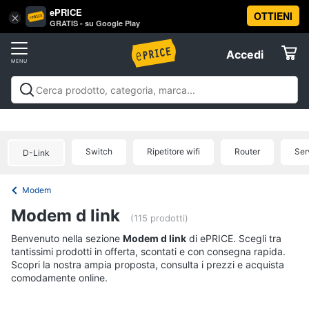
ePRICE
OTTIENI
Vai
×
Accedi
GRATIS - su Google Play
al
Registrati
menu
Accedi
Informatica
Offerte
Pc
Informatica
Pc Desktop e Monitor
Pc Portatili e
Desktop
Elettrodomestici
Notebook
Tablet e Ebook
Componenti Pc
Stampanti e
e
Scanner
Hard Disk e Storage
Networking e
Monitor
Switch
Ripetitore wifi
Router
Ser
D-Link
Wireless
Videosorveglianza e Automazione
Informatica
Computer
casa
Accessori informatica
Offerte
fisso
Modem
Monitor
Telefonia
Modem d link
PC
(115 prodotti)
Tower
Tv
Benvenuto nella sezione
Modem d link
di ePRICE. Scegli tra
iMac
tantissimi prodotti in offerta, scontati e con consegna rapida.
e
Scopri la nostra ampia proposta, consulta i prezzi e acquista
Home
Vedi
comodamente online.
Cinema
tutti