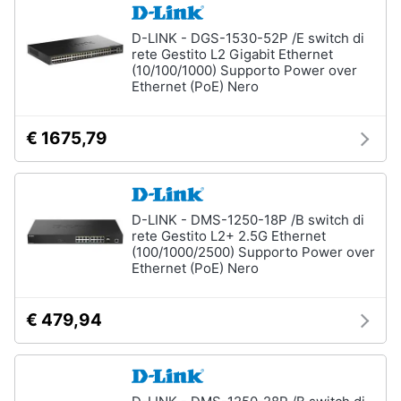
Wireless
D-LINK - DGS-1530-52P /E switch di
Switch
rete Gestito L2 Gigabit Ethernet
Ripetitore
(10/100/1000) Supporto Power over
wifi
Ethernet (PoE) Nero
Router
Server
€ 1675,79
Vedi
tutti
D-LINK - DMS-1250-18P /B switch di
rete Gestito L2+ 2.5G Ethernet
(100/1000/2500) Supporto Power over
Videosorveglianza
Ethernet (PoE) Nero
e
Automazione
casa
€ 479,94
Telecamera
wifi
Telecamere
videosorveglianza