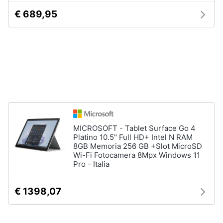
Assistenza
€ 689,95
clienti
Hard
Disk
Esci
e
Storage
Nas
Hard
disk
SSD
Hard
MICROSOFT - Tablet Surface Go 4
disk
Platino 10.5" Full HD+ Intel N RAM
esterno
8GB Memoria 256 GB +Slot MicroSD
Wi-Fi Fotocamera 8Mpx Windows 11
Vedi
Pro - Italia
tutti
€ 1398,07
Networking
e