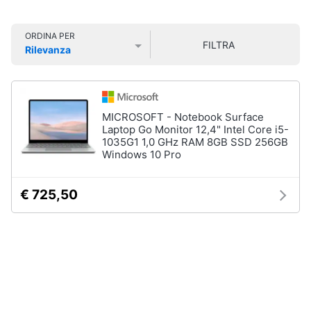
Smart
home
Pc
ORDINA PER
FILTRA
Portatili
Rilevanza
e
Videogiochi
Prezzo più basso
Prezzo più alto
Valutazioni
Notebook
Computer
Audio
portatile
e
MICROSOFT - Notebook Surface
MacBook
musica
Laptop Go Monitor 12,4" Intel Core i5-
1035G1 1,0 GHz RAM 8GB SSD 256GB
Pc
Windows 10 Pro
Portatile
Clima
Gaming
Pc
€ 725,50
2
Arredo
in
1
Brico
Vedi
e
tutti
Giardinaggio
Salute