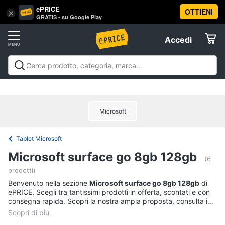
ePRICE
OTTIENI
Vai
×
Accedi
GRATIS - su Google Play
al
Registrati
menu
Accedi
Informatica
Offerte
Pc
Informatica
Pc Desktop e Monitor
Pc Portatili e
Desktop
Elettrodomestici
Notebook
Tablet e Ebook
Componenti Pc
Stampanti e
e
Scanner
Hard Disk e Storage
Networking e
Monitor
Microsoft
Wireless
Videosorveglianza e Automazione
Informatica
Computer
casa
Accessori informatica
Offerte
fisso
Tablet Microsoft
Monitor
Telefonia
Microsoft surface go 8gb 128gb
PC
(6
Tower
prodotti)
Tv
iMac
Benvenuto nella sezione
e
Microsoft surface go 8gb 128gb
di
ePRICE. Scegli tra tantissimi prodotti in offerta, scontati e con
Home
Vedi
consegna rapida. Scopri la nostra ampia proposta, consulta i
Cinema
tutti
prezzi e acquista comodamente online.