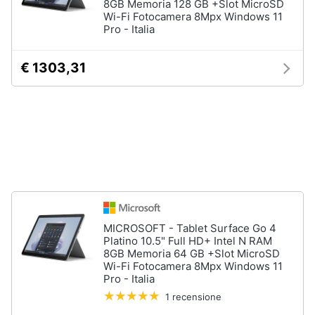
8GB Memoria 128 GB +Slot MicroSD
Processore
Wi-Fi Fotocamera 8Mpx Windows 11
Intel
Pro - Italia
Animali
Ram
€ 1303,31
Vedi
Motori
tutti
Libri,
cd
e
Stampanti
dvd
e
Scanner
Stampanti
Festività
e
Stampanti
3D
ricorrenze
MICROSOFT - Tablet Surface Go 4
Scanner
Platino 10.5" Full HD+ Intel N RAM
8GB Memoria 64 GB +Slot MicroSD
Promozioni
Stampanti
Wi-Fi Fotocamera 8Mpx Windows 11
laser
Pro - Italia
Servizi
Vedi
1 recensione
tutti