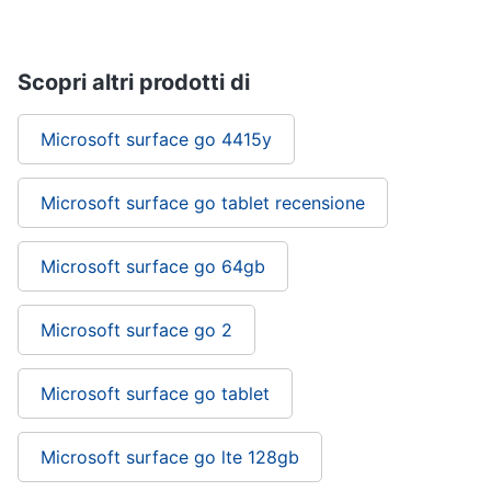
Termostato
wifi
Videocitofono
Scopri altri prodotti di
Vedi
tutti
Microsoft surface go 4415y
Microsoft surface go tablet recensione
Accessori
informatica
Microsoft surface go 64gb
Webcam
Software
Microsoft surface go 2
Tastiera
Sistema
operativo
Microsoft surface go tablet
windows
10
Microsoft surface go lte 128gb
Vedi
tutti