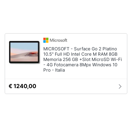
Wireless
Switch
Ripetitore
wifi
Router
Server
MICROSOFT - Surface Go 2 Platino
10.5" Full HD Intel Core M RAM 8GB
Vedi
Memoria 256 GB +Slot MicroSD Wi-Fi
tutti
- 4G Fotocamera 8Mpx Windows 10
Pro - Italia
Videosorveglianza
€ 1240,00
e
Automazione
casa
Telecamera
wifi
Telecamere
videosorveglianza