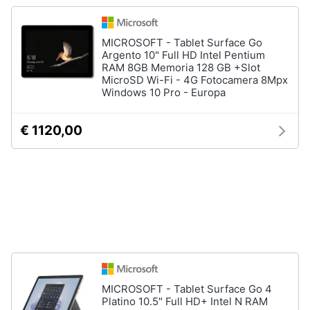
Tablet
e
e
igiene
Ebook
MICROSOFT - Tablet Surface Go
Tablet
Argento 10" Full HD Intel Pentium
Beauty
RAM 8GB Memoria 128 GB +Slot
iPad
MicroSD Wi-Fi - 4G Fotocamera 8Mpx
Windows 10 Pro - Europa
eBook
Giocattoli
reader
Tavoletta
€ 1120,00
grafica
Prima
infanzia
Vedi
tutti
Fotografia
Casalinghi
Componenti
Pc
Abbigliamento
Software
Sistema
MICROSOFT - Tablet Surface Go 4
operativo
Platino 10.5" Full HD+ Intel N RAM
Sport