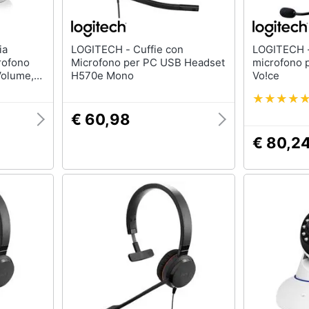
LOGITECH - Cuffie con
LOGITECH - Cuffia PRO X 
rofono
Microfono per PC USB Headset
microfono 
Volume,
H570e Mono
Vo!ce
pio Jack
),
avo 2 m
€ 60,98
€ 80,2