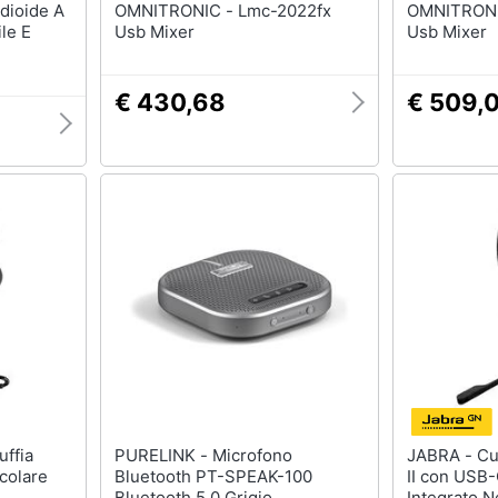
OMNITRONIC - Lmc-2022fx
OMNITRONIC - Lmc
le E
Usb Mixer
Usb Mixer
€ 430,68
€ 509,
PURELINK - Microfono
JABRA - Cuffie Mono Evolve 30
colare
Bluetooth PT-SPEAK-100
II con USB
Bluetooth 5.0 Grigio
Integrato N