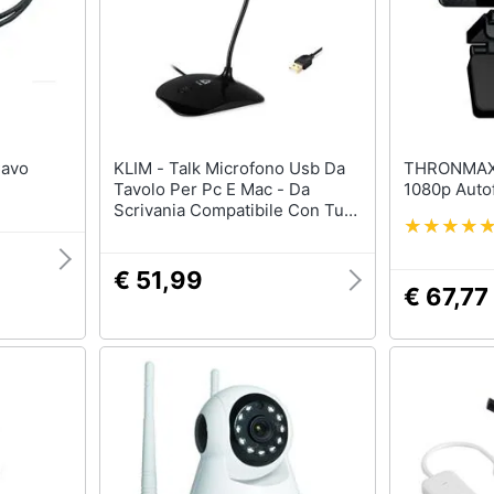
Nas
Switch
Hard disk
Ripetitore wifi
SSD
Router
Hard disk esterno
Server
Vedi tutti
Vedi tutti
KLIM - Talk Microfono Usb Da
THRONMAX - Webcam
Tavolo Per Pc E Mac - Da
1080p Auto
Scrivania Compatibile Con Tutti
I Computer - Microfono
ca
Desktop Professionale - Audio
Ad Alta Definizione - Nero
€ 51,99
€ 67,77
ndows 10