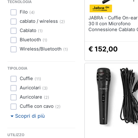
TECNOLOGIA
Filo
(
4
)
JABRA - Cuffie On-ear Evolve
cablato / wireless
(
2
)
30 II con Microfono
Connessione Cablato 
Cablato
(
1
)
Nero
Bluetooth
(
1
)
€ 152,00
Wireless/Bluetooth
(
1
)
TIPOLOGIA
Cuffie
(
11
)
Auricolari
(
3
)
Auricolare
(
2
)
Cuffie con cavo
(
2
)
Scopri di più
UTILIZZO