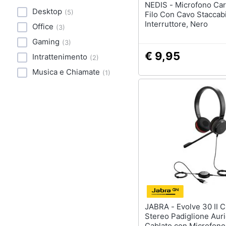
NEDIS - Microfono Cardioide A
Desktop
(
5
)
Filo Con Cavo Staccabi
Interruttore, Nero
Office
(
3
)
Gaming
(
3
)
€ 9,95
Intrattenimento
(
2
)
Musica e Chiamate
(
1
)
JABRA - Evolve 30 II Cuffia
Stereo Padiglione Auri
Cablato con Microfono