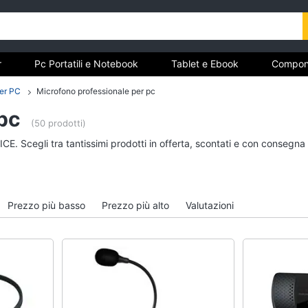
r
Pc Portatili e Notebook
Tablet e Ebook
Compon
e Storage
Networking e Wireless
Videosorveglianza e A
per PC
Microfono professionale per pc
pc
(50 prodotti)
r
Pc Portatili e Notebook
Tablet e Ebook
CE. Scegli tra tantissimi prodotti in offerta, scontati e con consegna
Computer portatile
Tablet
MacBook
iPad
Pc Portatile Gaming
eBook reader
Prezzo più basso
Prezzo più alto
Valutazioni
Pc 2 in 1
Tavoletta grafica
Vedi tutti
Vedi tutti
Hard Disk e Storage
Networking e Wirele