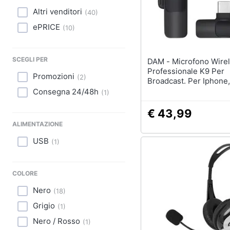
Sport
Altri venditori
(
40
)
Animali
ePRICE
(
10
)
Motori
SCEGLI PER
DAM - Microfono Wireless
Libri, cd e dvd
Professionale K9 Per
Promozioni
(
2
)
Broadcast. Per Iphone,
Pc.
Consegna 24/48h
(
1
)
Festività e ricorrenze
€ 43,99
Promozioni
ALIMENTAZIONE
USB
(
1
)
COLORE
Nero
(
18
)
Grigio
(
1
)
Nero / Rosso
(
1
)