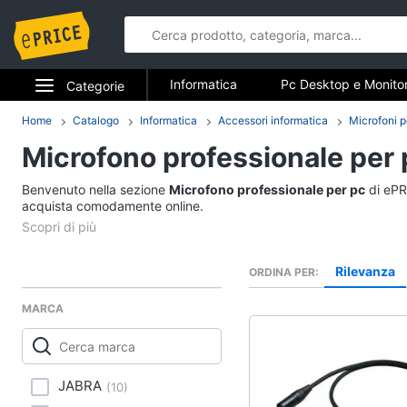
Informatica
Pc Desktop e Monito
Categorie
Stampanti e Scanner
Hard Disk 
Elettrodomestici
Home
Catalogo
Informatica
Accessori informatica
Microfoni 
Informatica
Accessori informatica
Microfono professionale per 
Informatica
Pc Desktop e Monito
Benvenuto nella sezione
Microfono professionale per pc
di ePRI
Telefonia
acquista comodamente online.
Computer fisso
Monitor
Tv e Home Cinema
PC Tower
Rilevanza
ORDINA PER
Smart home
iMac
MARCA
Vedi tutti
Videogiochi
Audio e musica
Stampanti e Scanner
JABRA
(
10
)