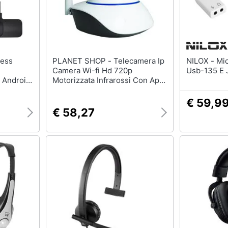
PLANET SHOP - Telecamera Ip
NILOX - Microfono da Tavolo
Camera Wi-fi Hd 720p
Usb-135 E 
 Android,
Motorizzata Infrarossi Con App
Yoosee
€ 59,9
€ 58,27