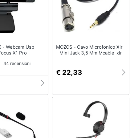
Telecamera wifi
Telecamere videosorveglianza
Termostato wifi
Videocitofono
Vedi tutti
 Usb
MOZOS - Cavo Microfonico Xlr
focus X1 Pro
- Mini Jack 3,5 Mm Mcable-xlr
44 recensioni
€ 22,33