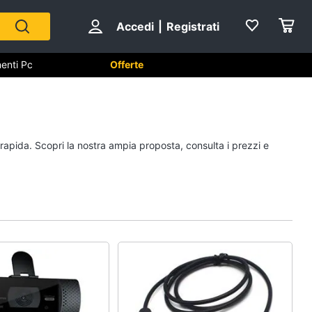
Accedi
|
Registrati
enti Pc
Offerte
utomazione casa
Componenti Pc
 rapida. Scopri la nostra ampia proposta, consulta i prezzi e
Software
Sistema operativo
Processore Intel
Ram
Vedi tutti
ss
Videosorveglianza e
Automazione casa