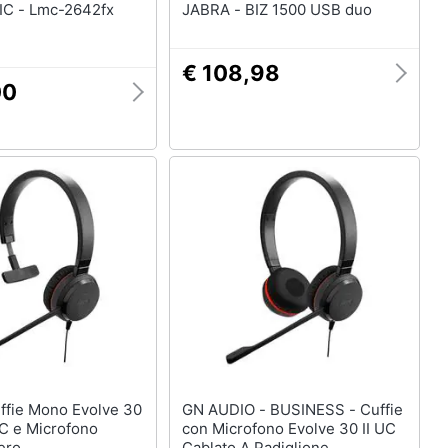
-2642fx
JABRA - BIZ 1500 USB duo
€ 108,98
00
GN AUDIO - BUSINESS - Cuffie
-C e Microfono
con Microfono Evolve 30 II UC
ero
Cablato A Padiglione