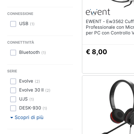
CONNESSIONE
EWENT - Ew3562 Cuffia
USB
(
1
)
Professionale con Mic
per PC con Controllo 
Notebook, Laptop, Dop
CONNETTIVITÀ
3.5 mm (1Xaudio 1Xmic
Auricolari Imbottiti, C
€ 8,00
Bluetooth
(
1
)
SERIE
Evolve
(
2
)
Evolve 30 II
(
2
)
UJS
(
1
)
DESK-930
(
1
)
Scopri di più