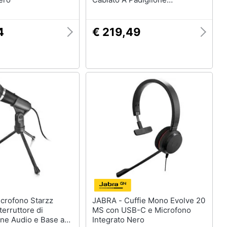
Connessione USB tipo-C
Colore Nero
4
€ 219,49
JABRA - Cuffie Mono Evolve 20
terruttore di
MS con USB-C e Microfono
one Audio e Base a
Integrato Nero