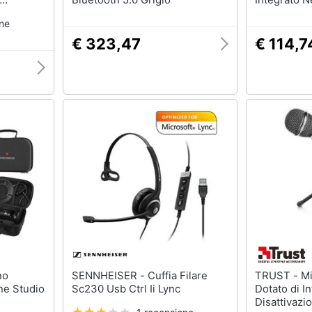
one
€ 323,47
€ 114,7
SENNHEISER - Cuffia Filare
TRUST - Microfono Starzz
ne Studio
Sc230 Usb Ctrl Ii Lync
Dotato di In
Disattivazi