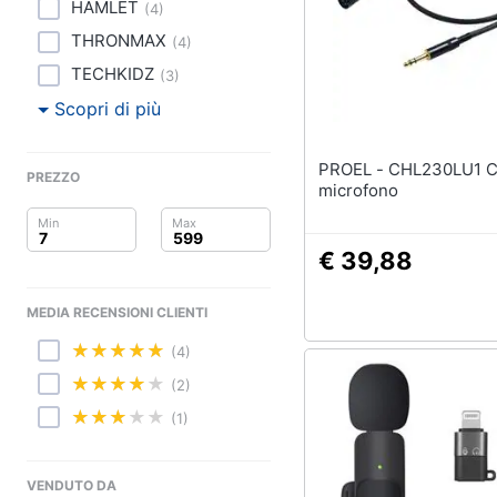
Clima
Stampanti
HAMLET
(
4
)
Stampanti 3D
THRONMAX
(
4
)
Arredo
Scanner
TECHKIDZ
(
3
)
Stampanti laser
Brico e Giardinaggio
Scopri di più
Vedi tutti
Salute e igiene
PROEL - CHL230LU1 Cavo
PREZZO
microfono
Beauty
Accessori informati
Giocattoli
€ 39,88
Webcam
Software
Prima infanzia
MEDIA RECENSIONI CLIENTI
Tastiera
Fotografia
(4)
Sistema operativo wi
(2)
Casalinghi
Vedi tutti
(1)
Abbigliamento
VENDUTO DA