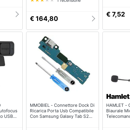
1 recensione
Treppiede
€ 7,52
€ 164,80
MMOBIEL - Connettore Dock Di
HAMLET - Cuffia Professionale
utofocus
Ricarica Porta Usb Compatibile
Biaurale M
to USB
Con Samsung Galaxy Tab S2
Telecomand
Da 9.7 Pollici Di Sm-t810 T815
T817 T819