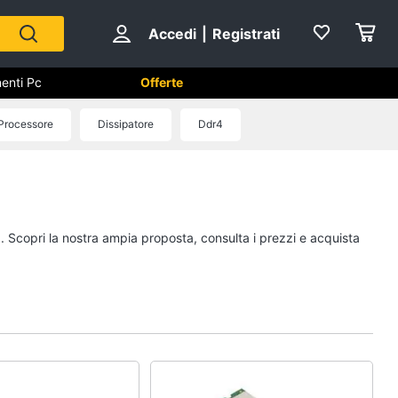
Accedi
|
Registrati
enti Pc
Offerte
utomazione casa
Processore
Dissipatore
Ddr4
Componenti Pc
Software
Sistema operativo
a. Scopri la nostra ampia proposta, consulta i prezzi e acquista
Processore Intel
Ram
Vedi tutti
ss
Videosorveglianza e
Automazione casa