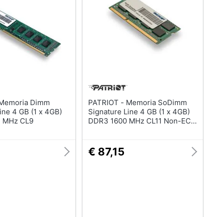
Telecamera wifi
Telecamere videosorveglianza
Termostato wifi
Videocitofono
Vedi tutti
PATRIOT - Memoria SoDimm
ine 4 GB (1 x 4GB)
Signature Line 4 GB (1 x 4GB)
 MHz CL9
DDR3 1600 MHz CL11 Non-ECC
Unbuffered
€ 87,15