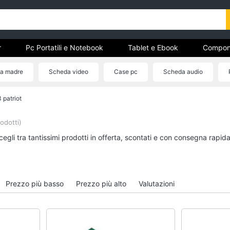
r
Pc Portatili e Notebook
Tablet e Ebook
Compon
e Storage
Networking e Wireless
Videosorveglianza e A
a madre
Scheda video
Case pc
Scheda audio
 patriot
r
Pc Portatili e Notebook
Tablet e Ebook
Computer portatile
Tablet
odotti)
MacBook
iPad
egli tra tantissimi prodotti in offerta, scontati e con consegna rapid
Pc Portatile Gaming
eBook reader
Pc 2 in 1
Tavoletta grafica
Vedi tutti
Vedi tutti
Prezzo più basso
Prezzo più alto
Valutazioni
Hard Disk e Storage
Networking e Wirele