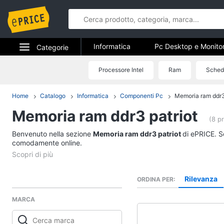
Informatica
Pc Desktop e Monito
Categorie
Stampanti e Scanner
Hard Disk 
Elettrodomestici
Processore Intel
Ram
Sched
Informatica
Accessori informatica
Informatica
Home
Catalogo
Informatica
Componenti Pc
Memoria ram ddr3
Pc Desktop e Monito
Memoria ram ddr3 patriot
Telefonia
Computer fisso
(8 pr
Monitor
Benvenuto nella sezione
Tv e Home Cinema
Memoria ram ddr3 patriot
di ePRICE. Sc
PC Tower
comodamente online.
Smart home
iMac
Vedi tutti
Videogiochi
Rilevanza
ORDINA PER
MARCA
Audio e musica
Stampanti e Scanner