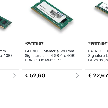
Nas
Switch
Hard disk
Ripetitore wifi
SSD
Router
Hard disk esterno
Server
Vedi tutti
Vedi tutti
ca
PATRIOT - Memoria SoDimm
PATRIOT - Memoria Dimm
 x 4GB)
Signature Line 4 GB (1 x 4GB)
Signature L
DDR3 1600 MHz CL11
DDR3 1333
€ 52,60
€ 22,67
ndows 10