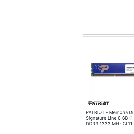
Sport
Animali
Motori
Libri, cd e dvd
Festività e ricorrenze
Promozioni
PATRIOT - Memoria Dimm
Signature Line 8 GB (1
DDR3 1333 MHz CL11