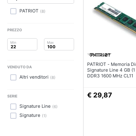
Clima
Stampanti
Stampanti 3D
PATRIOT
(
8
)
Arredo
Scanner
Stampanti laser
Brico e Giardinaggio
PREZZO
Vedi tutti
Salute e igiene
Beauty
PATRIOT - Memoria Dimm
Accessori informati
VENDUTO DA
Giocattoli
Signature Line 4 GB (1
Webcam
DDR3 1600 MHz CL11
Altri venditori
(
8
)
Software
Prima infanzia
Tastiera
€ 29,87
Fotografia
SERIE
Sistema operativo wi
Signature Line
(
6
)
Casalinghi
Vedi tutti
Signature
(
1
)
Abbigliamento