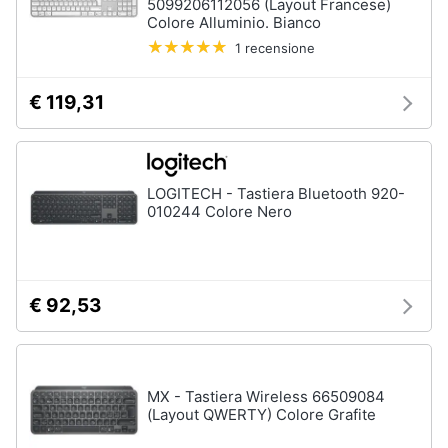
5099206112056 (Layout Francese)
Termostato
Colore Alluminio. Bianco
wifi
1 recensione
Videocitofono
Vedi
€ 119,31
tutti
LOGITECH - Tastiera Bluetooth 920-
Accessori
010244 Colore Nero
informatica
Webcam
Software
Tastiera
€ 92,53
Sistema
operativo
windows
10
MX - Tastiera Wireless 66509084
(Layout QWERTY) Colore Grafite
Vedi
tutti