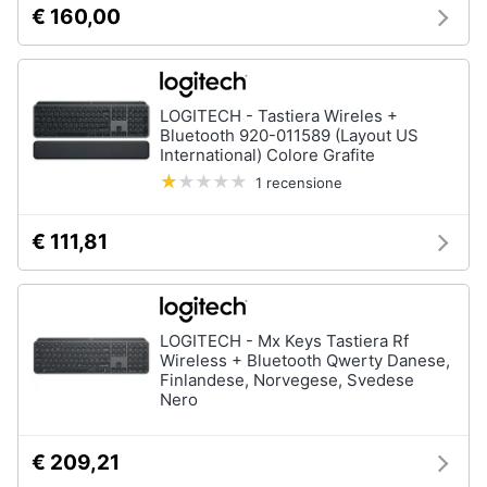
Tablet
€ 160,00
e
e
igiene
Ebook
Tablet
Beauty
iPad
LOGITECH - Tastiera Wireles +
Bluetooth 920-011589 (Layout US
eBook
International) Colore Grafite
Giocattoli
reader
1 recensione
Tavoletta
grafica
Prima
infanzia
€ 111,81
Vedi
tutti
Fotografia
LOGITECH - Mx Keys Tastiera Rf
Casalinghi
Wireless + Bluetooth Qwerty Danese,
Componenti
Finlandese, Norvegese, Svedese
Pc
Nero
Abbigliamento
Software
Sistema
€ 209,21
operativo
Sport