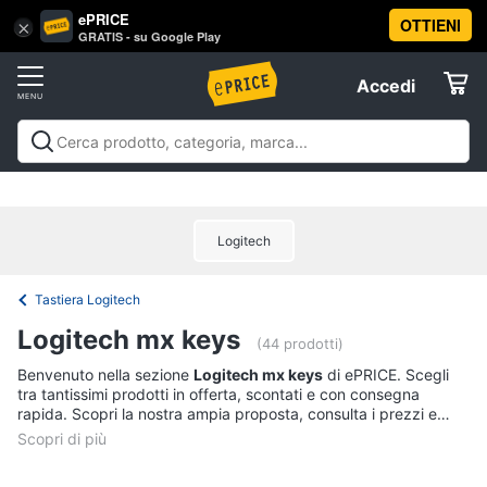
ePRICE
OTTIENI
Vai
×
Accedi
GRATIS - su Google Play
al
Registrati
menu
Accedi
Informatica
Offerte
Pc
Informatica
Pc Desktop e Monitor
Pc Portatili e
Desktop
Elettrodomestici
Notebook
Tablet e Ebook
Componenti Pc
Stampanti e
e
Scanner
Hard Disk e Storage
Networking e
Monitor
Logitech
Wireless
Videosorveglianza e Automazione
Informatica
Computer
casa
Accessori informatica
Offerte
fisso
Tastiera Logitech
Monitor
Telefonia
Logitech mx keys
PC
(44 prodotti)
Tower
Tv
Benvenuto nella sezione
Logitech mx keys
di ePRICE. Scegli
iMac
tra tantissimi prodotti in offerta, scontati e con consegna
e
rapida. Scopri la nostra ampia proposta, consulta i prezzi e
Home
Vedi
acquista comodamente online.
Cinema
tutti