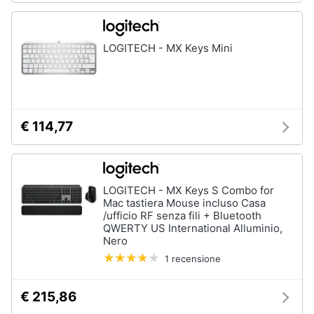
Processore
Intel
Animali
Ram
LOGITECH - MX Keys Mini
Vedi
Motori
tutti
Libri,
cd
€ 114,77
e
Stampanti
dvd
e
Scanner
Stampanti
Festività
LOGITECH - MX Keys S Combo for
e
Stampanti
Mac tastiera Mouse incluso Casa
3D
/ufficio RF senza fili + Bluetooth
ricorrenze
QWERTY US International Alluminio,
Scanner
Nero
Promozioni
Stampanti
1 recensione
laser
Servizi
Vedi
€ 215,86
tutti