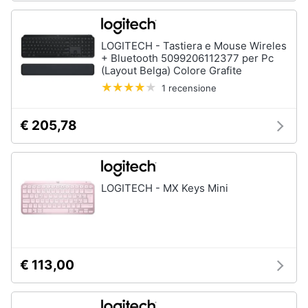
Assistenza
clienti
LOGITECH - Tastiera e Mouse Wireles
Hard
+ Bluetooth 5099206112377 per Pc
Disk
Esci
(Layout Belga) Colore Grafite
e
Storage
1 recensione
Nas
€ 205,78
Hard
disk
SSD
Hard
disk
LOGITECH - MX Keys Mini
esterno
Vedi
tutti
€ 113,00
Networking
e