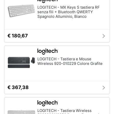
Wireless
LOGITECH - MX Keys S tastiera RF
Switch
senza fili + Bluetooth QWERTY
Spagnolo Alluminio, Bianco
Ripetitore
wifi
Router
€ 180,67
Server
Vedi
tutti
LOGITECH - Tastiera e Mouse
Wireless 920-010229 Colore Grafite
Videosorveglianza
e
Automazione
casa
€ 367,38
Telecamera
wifi
Telecamere
videosorveglianza
LOGITECH - Tastiera Wireless