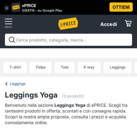
ePRICE
OTTIENI
Vai
×
Accedi
GRATIS - su Google Play
al
Registrati
menu
Accedi
Sport
Offerte
Abbigliamento
Sport
Abbigliamento sportivo
Sport outdoor
Sport
sportivo
Elettrodomestici
acquatici
Sport di squadra
Fitness e
T-
palestra
Campeggio
Offerte
T-shirt
Felpa
Tuta
K way
Leggings
shirt
Informatica
Felpa
Leggings
Tuta
Telefonia
Leggings Yoga
Scarpe
(3 prodotti)
nike
Benvenuto nella sezione
Tv
Leggings Yoga
di ePRICE. Scegli tra
tantissimi prodotti in offerta, scontati e con consegna rapida.
Vedi
e
tutti
Scopri la nostra ampia proposta, consulta i prezzi e acquista
Home
comodamente online.
Cinema