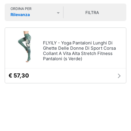
Smart
Sport
ORDINA PER
home
outdoor
FILTRA
Rilevanza
Mountain
Prezzo più basso
Prezzo più alto
Valutazioni
bike
Videogiochi
Bici
elettrica
Audio
FLYILY - Yoga Pantaloni Lunghi Di
Sci
e
Ghette Delle Donne Di Sport Corsa
Collant A Vita Alta Stretch Fitness
musica
Borraccia
Pantaloni (s Verde)
Vedi
Clima
tutti
€ 57,30
Arredo
Sport
acquatici
Brico
e
Kayak
Giardinaggio
Canne
da
pesca
Salute