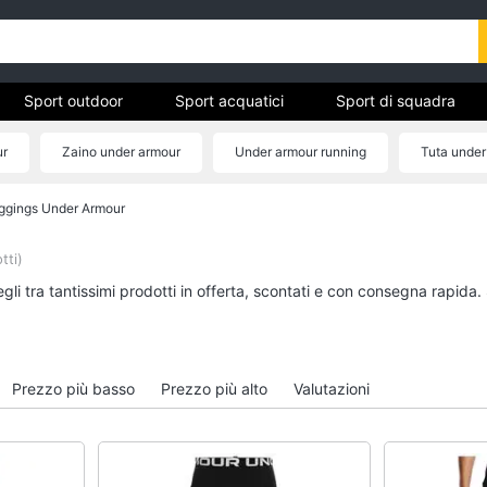
Sport outdoor
Sport acquatici
Sport di squadra
ur
Zaino under armour
Under armour running
Tuta under
Pantaloncini under armour
Maglia under armour
ggings Under Armour
ivo
Sport outdoor
Sport acquatici
Mountain bike
Kayak
tti)
Bici elettrica
Canne da pesca
li tra tantissimi prodotti in offerta, scontati e con consegna rapida.
Sci
Salvagente
Borraccia
Canoa
Vedi tutti
Vedi tutti
Prezzo più basso
Prezzo più alto
Valutazioni
Campeggio