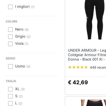
Sport
I migliori
(
1
)
Animali
COLORE
Motori
Nero
(
6
)
Libri, cd e dvd
Grigio
(
2
)
Festività e ricorrenze
Viola
(
1
)
UNDER ARMOUR - Leggings
Promozioni
Coldgear Armour Fitn
SESSO
Donna - Black 001 Xl - 
Uomo
(
5
)
449 recen
€ 42,69
TAGLIA
XL
(
3
)
S
(
2
)
L
(
2
)