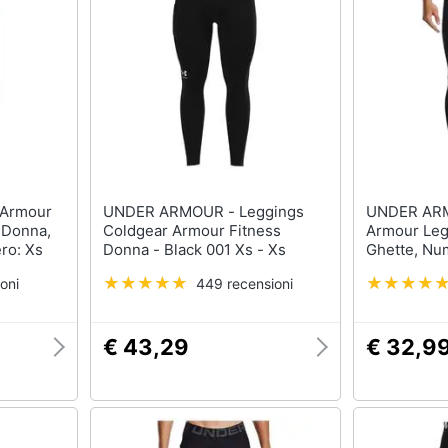
Barbecue
Borraccia
Torcia
Borraccia termica
Vedi tutti
UNDER ARMOUR - Leggings
UNDER ARMOUR 
 Donna,
Coldgear Armour Fitness
Armour Leg
ro: Xs
Donna - Black 001 Xs - Xs
Ghette, Nu
oni
449 recensioni
€ 43,29
€ 32,9