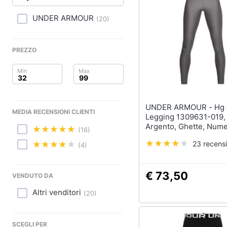
Clima
Tapis roulant
Cronometro
UNDER ARMOUR
(
20
)
Arredo
Tapis roulant elettrico
Magnesio supremo
Brico e Giardinaggio
PREZZO
Vedi tutti
Salute e igiene
Beauty
UNDER ARMOUR - Hg Armour
MEDIA RECENSIONI CLIENTI
Giocattoli
Legging 1309631-019,
Argento, Ghette, Nume
(16)
Prima infanzia
23 recensi
(4)
Fotografia
€ 73,50
VENDUTO DA
Casalinghi
Altri venditori
(
20
)
Abbigliamento
SCEGLI PER