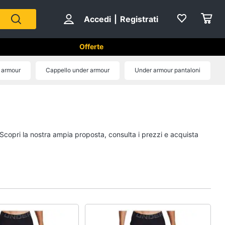
Accedi
|
Registrati
Offerte
 armour
Cappello under armour
Under armour pantaloni
Sport di squadra
Scarpe da calcio
Pallone da calcio
 Scopri la nostra ampia proposta, consulta i prezzi e acquista
Palla da basket
Palla
Vedi tutti