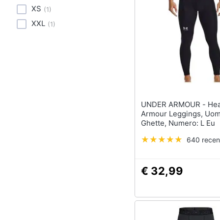
XS
(
1
)
XXL
(
1
)
UNDER ARMOUR - Heatgear
Armour Leggings, Uom
Ghette, Numero: L Eu
640 recen
€ 32,99