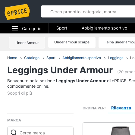
Sport
Abbigliamento sportivo
Categorie
Fitness e palestra
Campeggio
Elettrodomestici
Under armour scarpe
Felpa under armo
Under Armour
Sport
Informatica
Home
Catalogo
Sport
Abbigliamento sportivo
Leggings
Le
Abbigliamento sport
Leggings Under Armour
Telefonia
T-shirt
(20 prodo
Felpa
Benvenuto nella sezione
Tv e Home Cinema
Leggings Under Armour
di ePRICE. Sceg
Tuta
comodamente online.
Smart home
Scarpe nike
Vedi tutti
Videogiochi
Rilevanza
ORDINA PER
MARCA
Audio e musica
Fitness e palestra