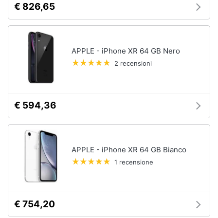
€ 826,65
e
igiene
Beauty
APPLE - iPhone XR 64 GB Nero
2 recensioni
Giocattoli
Prima
€ 594,36
infanzia
Fotografia
APPLE - iPhone XR 64 GB Bianco
Casalinghi
1 recensione
Abbigliamento
€ 754,20
Sport