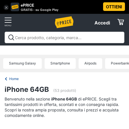
ePRICE
OTTIENI
Vai
×
Accedi
GRATIS - su Google Play
al
Registrati
menu
Accedi
Offerte
Offerte
Elettrodomestici
Samsung Galaxy
Smartphone
Airpods
Powerban
Informatica
Home
Telefonia
iPhone 64GB
(53 prodotti)
Benvenuto nella sezione
Tv
iPhone 64GB
di ePRICE. Scegli tra
tantissimi prodotti in offerta, scontati e con consegna rapida.
e
Scopri la nostra ampia proposta, consulta i prezzi e acquista
Home
comodamente online.
Cinema