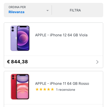
Smart
ORDINA PER
home
FILTRA
Rilevanza
Prezzo più basso
Prezzo più alto
Valutazioni
Videogiochi
Audio
APPLE - iPhone 12 64 GB Viola
e
musica
Clima
€ 844,38
Arredo
Brico
APPLE - iPhone 11 64 GB Rosso
e
1 recensione
Giardinaggio
Salute