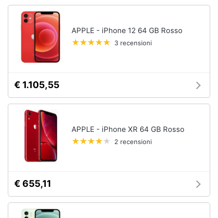
Animali
APPLE - iPhone 12 64 GB Rosso
3 recensioni
Motori
Libri,
cd
€ 1.105,55
e
dvd
APPLE - iPhone XR 64 GB Rosso
Festività
e
2 recensioni
ricorrenze
Promozioni
€ 655,11
Servizi