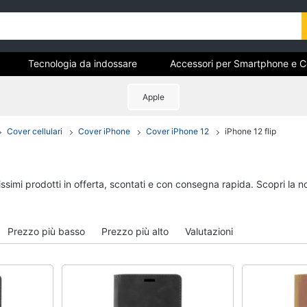
Tecnologia da indossare
Accessori per Smartphone e Cel
Apple
Cover cellulari
Cover iPhone
Cover iPhone 12
iPhone 12 flip
ri
Tecnologia da indossare
Accessori per Smart
Cellulari
Apple Watch
Airpods
Smartwatch
issimi prodotti in offerta, scontati e con consegna rapida. Scopri l
Cuffie bluetooth
Apple Watch Series 10
Power bank
Apple Watch Ultra​
Auricolari bluetooth
Prezzo più basso
Prezzo più alto
Valutazioni
Vedi tutti
Vedi tutti