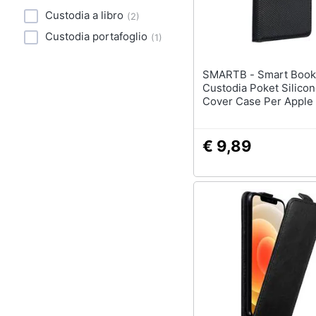
Custodia a libro
(
2
)
Custodia portafoglio
(
1
)
SMARTB - Smart Book
Custodia Poket Silicon
Cover Case Per Apple
12 - 12 Pro Black
€ 9,89