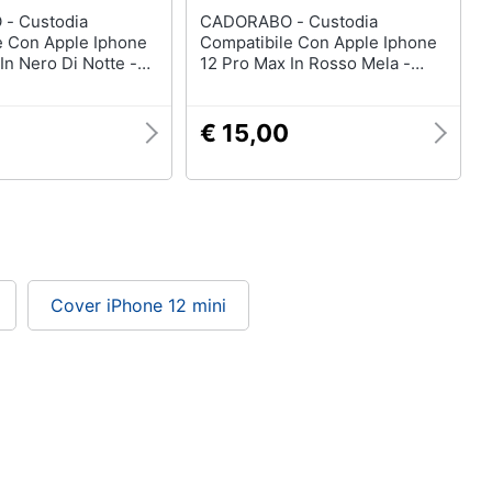
odia
CADORABO - Custodia
e Con Apple Iphone
Compatibile Con Apple Iphone
In Nero Di Notte -
12 Pro Max In Rosso Mela -
rotettivo In Design
Coperchio Protettivo In Design
hiusura Magnetica
Flip Con Chiusura Magnetica
€ 15,00
Cover iPhone 12 mini