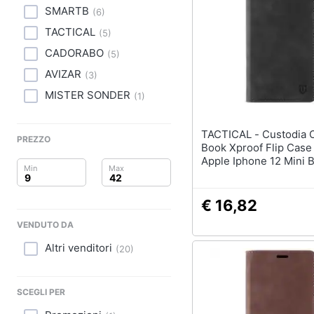
Clima
SMARTB
(
6
)
TACTICAL
Arredo
(
5
)
CADORABO
(
5
)
Brico e Giardinaggio
AVIZAR
(
3
)
MISTER SONDER
Salute e igiene
(
1
)
Beauty
TACTICAL - Custodia Originale
PREZZO
Book Xproof Flip Case
Giocattoli
Apple Iphone 12 Mini B
Hawk
Prima infanzia
€ 16,82
Fotografia
VENDUTO DA
Altri venditori
(
20
)
Casalinghi
Abbigliamento
SCEGLI PER