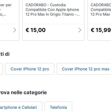
CADORABO - Custodia
CADORABO - Cust
-
Compatibile Con Apple Iphone
Compatibil
o,
12 Pro Max In Grigio Titanio -
12 Pro Max 
Coperchio Protettivo In Design
Coperchio P
Flip Con Chiusura Magnetica
Flip Con C
€ 15,00
€ 15,99
ti di
Cover iPhone 12 pro
Cover iPhone 12 pro max
trova nelle categorie
artphone e Cellulari
Telefonia