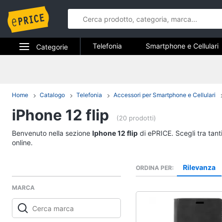
Telefonia
Smartphone e Cellulari
Categorie
Telefonia fissa
Elettrodomestici
Telefonia
Informatica
Home
Catalogo
Telefonia
Accessori per Smartphone e Cellulari
Smartphone e Cellula
iPhone 12 flip
Telefonia
Samsung Galaxy S26
(20 prodotti)
iPhone
Tv e Home Cinema
Benvenuto nella sezione
Iphone 12 flip
di ePRICE. Scegli tra tant
iPhone 17 Pro Max
online.
Smart home
iPhone 17 Pro
Rilevanza
ORDINA PER
Vedi tutti
Videogiochi
MARCA
Audio e musica