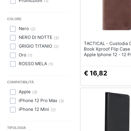
Promozioni
Sport
(
1
)
Animali
COLORE
Motori
Nero
(
2
)
NERO DI NOTTE
(
2
)
Libri, cd e dvd
TACTICAL - Custodia Originale
GRIGIO TITANIO
(
2
)
Book Xproof Flip Case
Festività e ricorrenze
Apple Iphone 12 - 12 
Oro
(
1
)
Brown
ROSSO MELA
(
1
)
Promozioni
€ 16,82
COMPATIBILITÀ
Apple
(
3
)
iPhone 12 Pro Max
(
3
)
iPhone 12 Mini
(
2
)
TIPOLOGIA