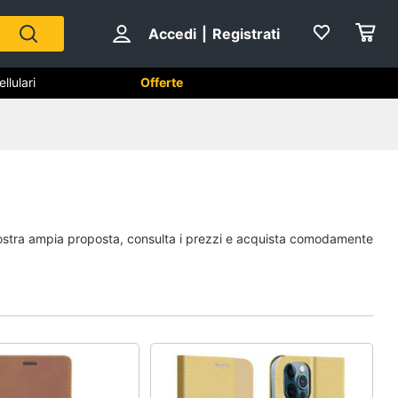
Accedi
|
Registrati
lulari
Offerte
phone e
Telefonia fissa
Telefono
Fax
a nostra ampia proposta, consulta i prezzi e acquista comodamente
Cordless
Telefono Brondi
Vedi tutti