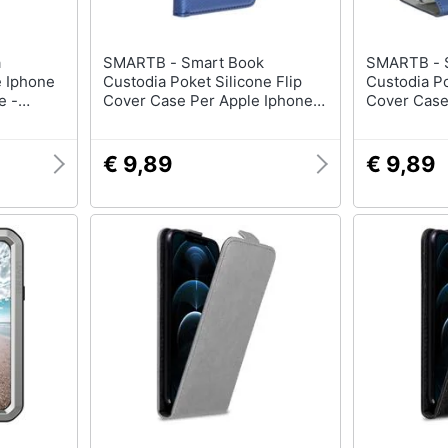
SMARTB - Smart Book
SMARTB - Smart Book
e Iphone
Custodia Poket Silicone Flip
Custodia Po
e -
Cover Case Per Apple Iphone
Cover Case
n Design
12 Pro Max Blu
12 - 12 Pro
netica
€ 9,89
€ 9,89