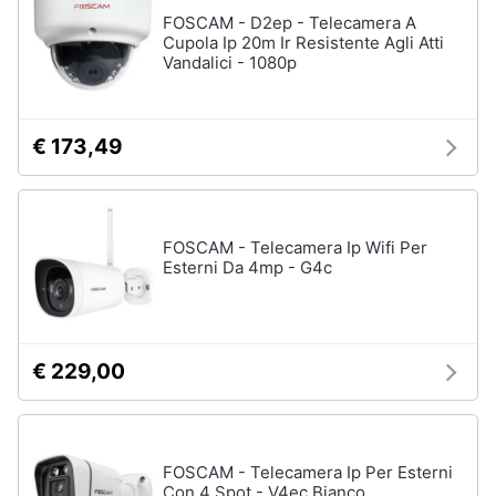
Assistenza
FOSCAM - D2ep - Telecamera A
clienti
Cupola Ip 20m Ir Resistente Agli Atti
Vandalici - 1080p
Hard
Disk
Esci
e
Storage
€ 173,49
Nas
Hard
disk
FOSCAM - Telecamera Ip Wifi Per
SSD
Esterni Da 4mp - G4c
Hard
disk
esterno
Vedi
€ 229,00
tutti
FOSCAM - Telecamera Ip Per Esterni
Networking
Con 4 Spot - V4ec Bianco
e