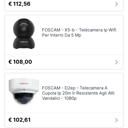
€ 112,56
Tablet
e
e
igiene
Ebook
Tablet
Beauty
FOSCAM - X5-b - Telecamera Ip Wifi
iPad
Per Interni Da 5 Mp
eBook
Giocattoli
reader
Tavoletta
grafica
Prima
€ 108,00
infanzia
Vedi
tutti
Fotografia
FOSCAM - D2ep - Telecamera A
Cupola Ip 20m Ir Resistente Agli Atti
Casalinghi
Componenti
Vandalici - 1080p
Pc
Abbigliamento
Software
Sistema
€ 102,61
operativo
Sport