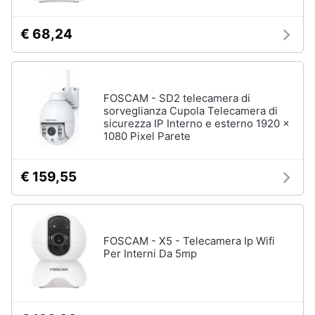
Termostato
wifi
€ 68,24
Videocitofono
Vedi
tutti
FOSCAM - SD2 telecamera di
sorveglianza Cupola Telecamera di
sicurezza IP Interno e esterno 1920 x
1080 Pixel Parete
Accessori
informatica
Webcam
€ 159,55
Software
Tastiera
Sistema
FOSCAM - X5 - Telecamera Ip Wifi
operativo
Per Interni Da 5mp
windows
10
Vedi
tutti