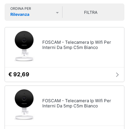
Smart
ORDINA PER
home
FILTRA
Rilevanza
Pc
Portatili
Prezzo più basso
Prezzo più alto
Valutazioni
e
Videogiochi
Notebook
Computer
Audio
FOSCAM - Telecamera Ip Wifi Per
portatile
e
Interni Da 5mp C5m Bianco
MacBook
musica
Pc
Portatile
Clima
Gaming
€ 92,69
Pc
2
Arredo
in
1
Brico
FOSCAM - Telecamera Ip Wifi Per
Vedi
e
Interni Da 5mp C5m Bianco
tutti
Giardinaggio
Salute