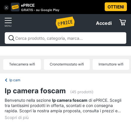
ePRICE
OTTIENI
Vai
×
Accedi
GRATIS - su Google Play
al
Registrati
menu
Accedi
Informatica
Offerte
Pc
Informatica
Pc Desktop e Monitor
Pc Portatili e
Desktop
Elettrodomestici
Notebook
Tablet e Ebook
Componenti Pc
Stampanti e
e
Scanner
Hard Disk e Storage
Networking e
Monitor
Telecamera wifi
Cronotermostato wifi
Interruttore wifi
Wireless
Videosorveglianza e Automazione
Informatica
Computer
casa
Accessori informatica
Offerte
fisso
Ip cam
Monitor
Telefonia
Ip camera foscam
PC
(45 prodotti)
Tower
Benvenuto nella sezione
Ip camera foscam
di ePRICE. Scegli
Tv
iMac
tra tantissimi prodotti in offerta, scontati e con consegna
e
rapida. Scopri la nostra ampia proposta, consulta i prezzi e
Home
acquista comodamente online.
Vedi
Cinema
tutti