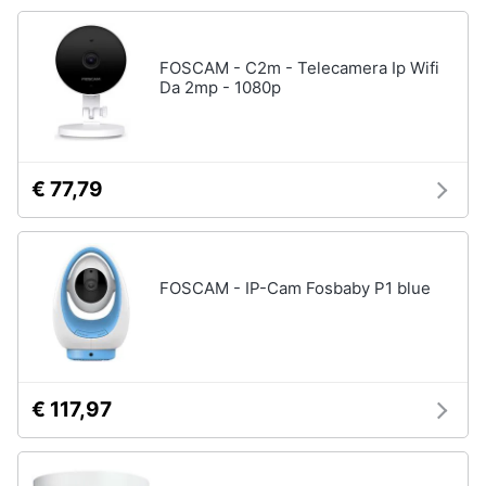
Processore
Intel
Animali
Ram
FOSCAM - C2m - Telecamera Ip Wifi
Da 2mp - 1080p
Vedi
Motori
tutti
Libri,
cd
€ 77,79
e
Stampanti
dvd
e
Scanner
Stampanti
FOSCAM - IP-Cam Fosbaby P1 blue
Festività
e
Stampanti
3D
ricorrenze
Scanner
Promozioni
Stampanti
€ 117,97
laser
Servizi
Vedi
tutti