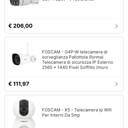
Wireless
Switch
Ripetitore
€ 206,00
wifi
Router
Server
FOSCAM - G4P-W telecamera di
Vedi
sorveglianza Pallottola (forma)
tutti
Telecamera di sicurezza IP Esterno
2560 x 1440 Pixel Soffitto /muro
Videosorveglianza
€ 111,97
e
Automazione
casa
Telecamera
FOSCAM - X5 - Telecamera Ip Wifi
wifi
Per Interni Da 5mp
Telecamere
videosorveglianza