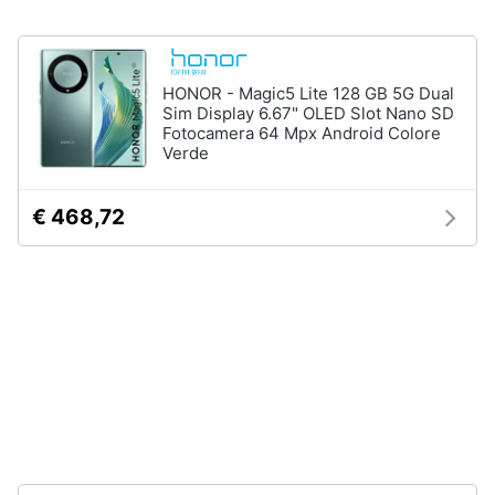
fissa
Telefono
Animali
Fax
HONOR - Magic5 Lite 128 GB 5G Dual
Cordless
Motori
Sim Display 6.67" OLED Slot Nano SD
Fotocamera 64 Mpx Android Colore
Telefono
Verde
Brondi
Libri,
cd
Vedi
e
€ 468,72
tutti
dvd
Festività
e
ricorrenze
Promozioni
Servizi