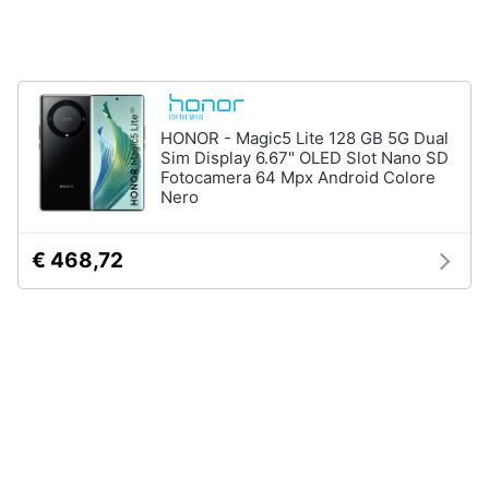
e
igiene
Accessori
per
Beauty
Smartphone
e
HONOR - Magic5 Lite 128 GB 5G Dual
Cellulari
Sim Display 6.67" OLED Slot Nano SD
Giocattoli
Airpods
Fotocamera 64 Mpx Android Colore
Nero
Cuffie
Prima
bluetooth
infanzia
€ 468,72
Power
bank
Fotografia
Auricolari
bluetooth
Casalinghi
Vedi
tutti
Abbigliamento
Sport
Telefonia