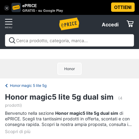
ePRICE
OTTIENI
Vai
×
Accedi
GRATIS - su Google Play
al
Registrati
menu
Accedi
Telefonia
Offerte
Smartphone
Telefonia
Smartphone e Cellulari
Tecnologia da
e
Elettrodomestici
indossare
Accessori per Smartphone e
Cellulari
Cellulari
Telefonia fissa
Offerte
Samsung
Honor
Informatica
Galaxy
S26
Honor magic 5 lite 5g
iPhone
Telefonia
Honor magic5 lite 5g dual sim
iPhone
(4
17
prodotti)
Tv
Pro
Max
Benvenuto nella sezione
e
Honor magic5 lite 5g dual sim
di
ePRICE. Scegli tra tantissimi prodotti in offerta, scontati e con
Home
iPhone
consegna rapida. Scopri la nostra ampia proposta, consulta i
Cinema
17
prezzi e acquista comodamente online.
Pro