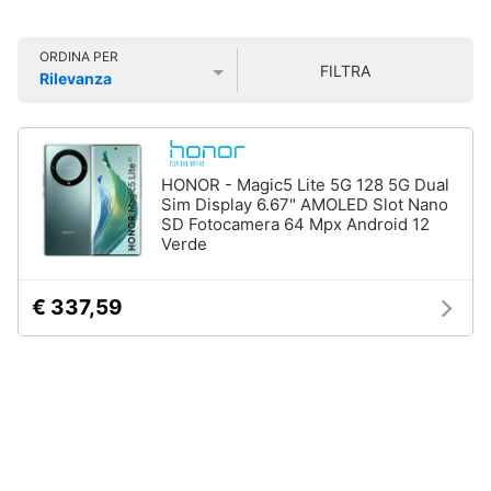
Smart
Vedi
home
tutti
ORDINA PER
FILTRA
Rilevanza
Videogiochi
Prezzo più basso
Prezzo più alto
Valutazioni
Tecnologia
da
Audio
indossare
e
HONOR - Magic5 Lite 5G 128 5G Dual
Apple
musica
Sim Display 6.67" AMOLED Slot Nano
Watch
SD Fotocamera 64 Mpx Android 12
Verde
Smartwatch
Clima
Apple
Watch
€ 337,59
Series
Arredo
10
Apple
Brico
Watch
e
Ultra​
Giardinaggio
Vedi
tutti
Salute