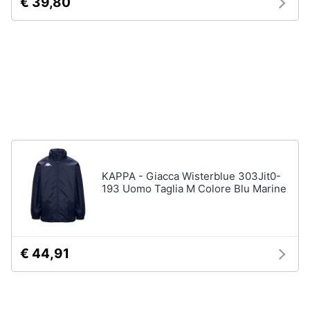
€ 39,80
Assistenza
Tuta
clienti
Pantaloni
Esci
Vedi
tutti
Orologi
Apple
Watch
KAPPA - Giacca Wisterblue 303Jit0-
Smartwatch
193 Uomo Taglia M Colore Blu Marine
Orologi
uomo
Orologi
donna
€ 44,91
Vedi
tutti