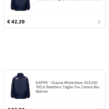
Accessori
Animali
Sigaretta
elettronica
€ 42,29
Motori
Borse
Occhiali
da
Libri,
vista
cd
e
Occhiali
da
dvd
sole
Vedi
Festività
tutti
e
ricorrenze
KAPPA - Giacca Wisterblue 303Jit0-
193Jr Bambino Taglia Yxx Colore Blu
Promozioni
Vestiari
Marine
T-
shirt
Servizi
Felpa