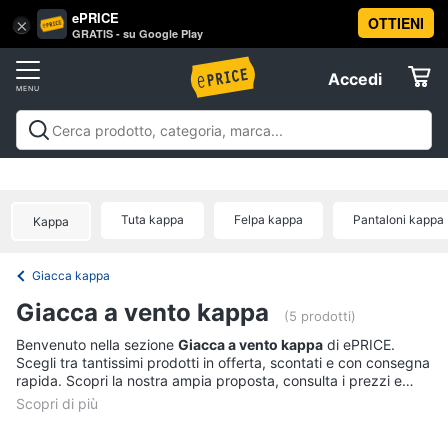
ePRICE
OTTIENI
Vai
×
Accedi
GRATIS - su Google Play
al
Registrati
menu
Accedi
Abbigliamento
Offerte
Donna
Abbigliamento
Donna
Uomo
Bambino
Scarpe
Accessori
Vest
Elettrodomestici
Intimo
donna
Tuta kappa
Felpa kappa
Pantaloni kappa
Kappa
Top
Informatica
Cappotto
Giacca kappa
donna
Telefonia
Giacca a vento kappa
Felpa
(5 prodotti)
donna
Tv
Benvenuto nella sezione
Giacca a vento kappa
di ePRICE.
Scegli tra tantissimi prodotti in offerta, scontati e con consegna
Vedi
e
rapida. Scopri la nostra ampia proposta, consulta i prezzi e
tutti
Home
acquista comodamente online.
Cinema