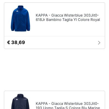
neonati
e
igiene
Copertina
neonato
KAPPA - Giacca Wisterblue 303Jit0-
618Jr Bambino Taglia Yl Colore Royal
Beauty
Vedi
tutti
Giocattoli
€ 38,69
Prima
Scarpe
infanzia
Sneakers
Scarpe
Fotografia
nike
Anfibi
Casalinghi
Ciabatte
Vedi
Abbigliamento
tutti
KAPPA - Giacca Wisterblue 303Jit0-
Sport
193 Uomo Taglia S Colore Blu Marine