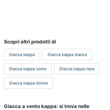
Gioielli
Anelli
Orecchini
Cavigliera
Collane
Scopri altri prodotti di
Vedi
Giacca kappa
Giacca kappa bianca
tutti
Giacca kappa uomo
Giacca kappa nera
Giacca kappa donna
Giacca a vento kappa: si trova nelle