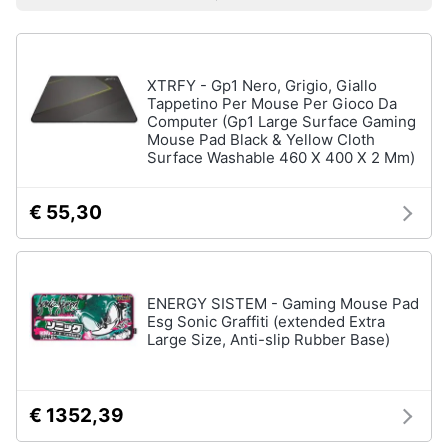
Prezzo più basso
Prezzo più alto
Valutazioni
Smart
home
Pc
Portatili
XTRFY - Gp1 Nero, Grigio, Giallo
e
Videogiochi
Notebook
Tappetino Per Mouse Per Gioco Da
Computer (Gp1 Large Surface Gaming
Computer
Mouse Pad Black & Yellow Cloth
Audio
portatile
Surface Washable 460 X 400 X 2 Mm)
e
MacBook
musica
Pc
€ 55,30
Portatile
Clima
Gaming
Pc
2
Arredo
ENERGY SISTEM - Gaming Mouse Pad
in
1
Esg Sonic Graffiti (extended Extra
Large Size, Anti-slip Rubber Base)
Brico
Vedi
e
tutti
Giardinaggio
€ 1352,39
Salute