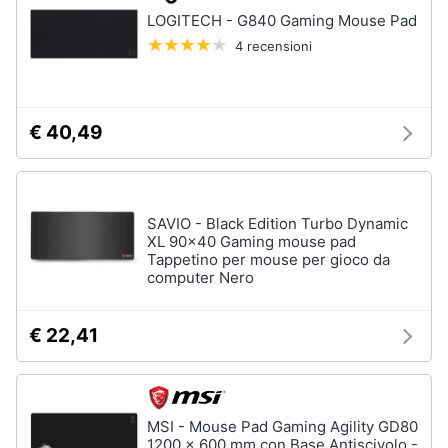
Processore
LOGITECH - G840 Gaming Mouse Pad
Intel
Animali
4 recensioni
Ram
Vedi
Motori
tutti
€ 40,49
Libri,
cd
e
Stampanti
dvd
e
SAVIO - Black Edition Turbo Dynamic
Scanner
XL 90x40 Gaming mouse pad
Stampanti
Tappetino per mouse per gioco da
Festività
computer Nero
e
Stampanti
3D
ricorrenze
€ 22,41
Scanner
Promozioni
Stampanti
laser
Servizi
Vedi
MSI - Mouse Pad Gaming Agility GD80
tutti
1200 x 600 mm con Base Antiscivolo -