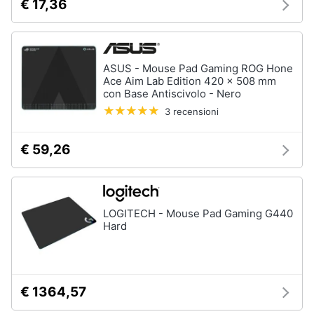
€ 17,36
Termostato
wifi
Videocitofono
ASUS - Mouse Pad Gaming ROG Hone
Vedi
tutti
Ace Aim Lab Edition 420 x 508 mm
con Base Antiscivolo - Nero
3 recensioni
Accessori
€ 59,26
informatica
Webcam
Software
Tastiera
LOGITECH - Mouse Pad Gaming G440
Hard
Sistema
operativo
windows
10
€ 1364,57
Vedi
tutti