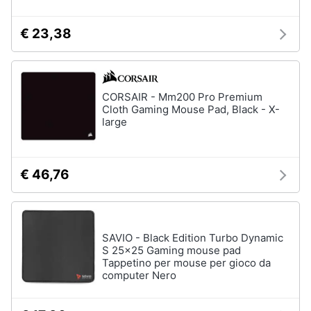
Wireless
Switch
€ 23,38
Ripetitore
wifi
Router
CORSAIR - Mm200 Pro Premium
Server
Cloth Gaming Mouse Pad, Black - X-
large
Vedi
tutti
€ 46,76
Videosorveglianza
e
Automazione
casa
SAVIO - Black Edition Turbo Dynamic
S 25x25 Gaming mouse pad
Telecamera
Tappetino per mouse per gioco da
wifi
computer Nero
Telecamere
videosorveglianza