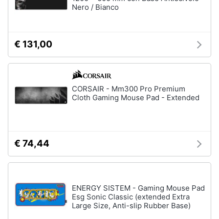
Nero / Bianco
Assistenza
clienti
Hard
€ 131,00
Disk
Esci
e
Storage
Nas
Hard
CORSAIR - Mm300 Pro Premium
disk
Cloth Gaming Mouse Pad - Extended
SSD
Hard
disk
esterno
€ 74,44
Vedi
tutti
ENERGY SISTEM - Gaming Mouse Pad
Esg Sonic Classic (extended Extra
Large Size, Anti-slip Rubber Base)
Networking
e