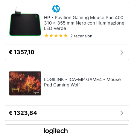
Tablet
e
e
igiene
Ebook
HP - Pavilion Gaming Mouse Pad 400
Tablet
310 x 355 mm Nero con Illuminazione
Beauty
LED Verde
iPad
2 recensioni
eBook
Giocattoli
reader
€ 1357,10
Tavoletta
grafica
Prima
infanzia
Vedi
tutti
LOGILINK - ICA-MP GAME4 - Mouse
Fotografia
Pad Gaming Wolf
Casalinghi
Componenti
Pc
€ 1323,84
Abbigliamento
Software
Sistema
operativo
Sport