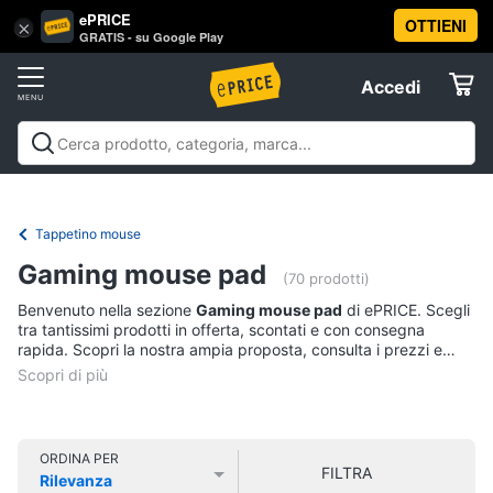
ePRICE
OTTIENI
Vai
×
Accedi
GRATIS - su Google Play
al
Registrati
menu
Accedi
Informatica
Offerte
Pc
Informatica
Pc Desktop e Monitor
Pc Portatili e
Desktop
Elettrodomestici
Notebook
Tablet e Ebook
Componenti Pc
Stampanti e
e
Scanner
Hard Disk e Storage
Networking e
Monitor
Tappetino mouse
Wireless
Videosorveglianza e Automazione
Informatica
Computer
Gaming mouse pad
casa
Accessori informatica
Offerte
(70 prodotti)
fisso
Benvenuto nella sezione
Gaming mouse pad
di ePRICE. Scegli
Monitor
Telefonia
tra tantissimi prodotti in offerta, scontati e con consegna
PC
rapida. Scopri la nostra ampia proposta, consulta i prezzi e
Tower
acquista comodamente online.
Tv
iMac
e
Home
Vedi
Cinema
tutti
ORDINA PER
FILTRA
Rilevanza