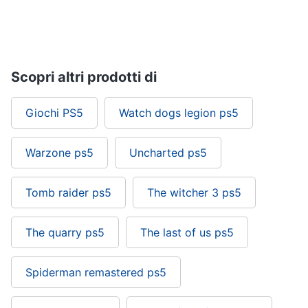
Pc
e
mondo
gaming
Scopri altri prodotti di
Pc
Portatile
Giochi PS5
Watch dogs legion ps5
Gaming
Videogiochi
Pc
Warzone ps5
Uncharted ps5
Pc
Desktop
gaming
Tomb raider ps5
The witcher 3 ps5
Sedia
gaming
The quarry ps5
The last of us ps5
Vedi
tutti
Spiderman remastered ps5