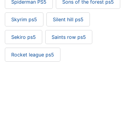
Spiderman PS5
Sons of the forest ps5
Skyrim ps5
Silent hill ps5
Sekiro ps5
Saints row ps5
Rocket league ps5
F1 2022 ps5: si trova nelle categorie
Playstation
Videogiochi
Giochi Sony Playstation
Games