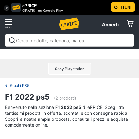
ePRICE
OTTIENI
Vai
×
Accedi
GRATIS - su Google Play
al
Registrati
menu
Accedi
Videogiochi
Offerte
Console
Videogiochi
Console
Games
Accessori
Elettrodomestici
videogiochi
Playstation
Xbox
Nintendo
Pc e mondo
PS5
console
gaming
Offerte
Sony Playstation
Console
Informatica
Nintendo
Switch
Giochi PS5
Telefonia
Xbox
F1 2022 ps5
series
(2 prodotti)
x
Tv
Benvenuto nella sezione
F1 2022 ps5
di ePRICE. Scegli tra
Xbox
tantissimi prodotti in offerta, scontati e con consegna rapida.
e
one
Scopri la nostra ampia proposta, consulta i prezzi e acquista
Home
comodamente online.
Cinema
Vedi
tutti