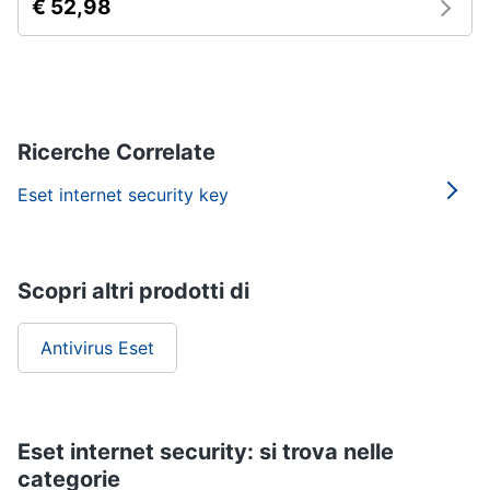
€ 52,98
Termostato
wifi
Videocitofono
Vedi
tutti
Ricerche Correlate
Eset internet security key
Accessori
informatica
Webcam
Scopri altri prodotti di
Software
Tastiera
Antivirus Eset
Sistema
operativo
windows
10
Eset internet security: si trova nelle
Vedi
categorie
tutti