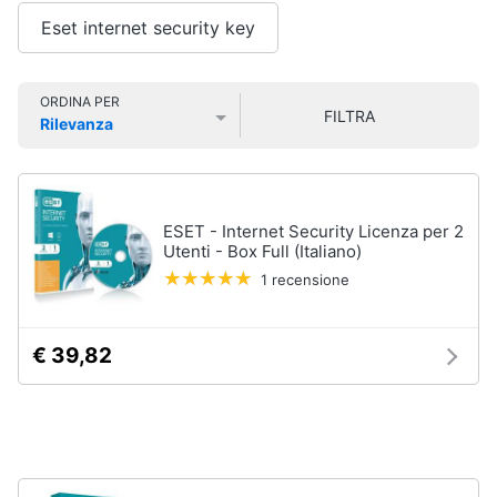
Smart
Eset internet security key
home
Pc
Portatili
e
Videogiochi
ORDINA PER
Notebook
FILTRA
Rilevanza
Computer
Prezzo più basso
Prezzo più alto
Valutazioni
Audio
portatile
e
MacBook
musica
Pc
ESET - Internet Security Licenza per 2
Portatile
Utenti - Box Full (Italiano)
Clima
Gaming
1 recensione
Pc
2
Arredo
in
€ 39,82
1
Brico
Vedi
e
tutti
Giardinaggio
Salute