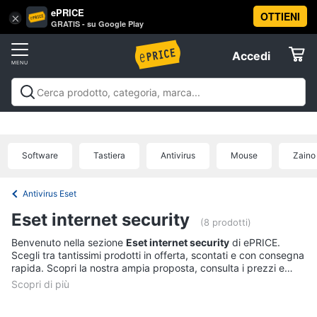
ePRICE
OTTIENI
Vai
×
Accedi
GRATIS - su Google Play
al
Registrati
menu
Accedi
Informatica
Offerte
Pc
Informatica
Pc Desktop e Monitor
Pc Portatili e
Desktop
Elettrodomestici
Notebook
Tablet e Ebook
Componenti Pc
Stampanti e
e
Scanner
Hard Disk e Storage
Networking e
Monitor
Software
Tastiera
Antivirus
Mouse
Zaino
Wireless
Videosorveglianza e Automazione
Informatica
Computer
casa
Accessori informatica
Offerte
fisso
Antivirus Eset
Monitor
Telefonia
Eset internet security
PC
(8 prodotti)
Tower
Benvenuto nella sezione
Eset internet security
di ePRICE.
Tv
iMac
Scegli tra tantissimi prodotti in offerta, scontati e con consegna
e
rapida. Scopri la nostra ampia proposta, consulta i prezzi e
Home
acquista comodamente online.
Vedi
Cinema
tutti