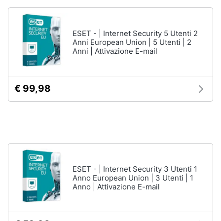
Wireless
Switch
ESET - | Internet Security 5 Utenti 2
Ripetitore
Anni European Union | 5 Utenti | 2
wifi
Anni | Attivazione E-mail
Router
Server
€ 99,98
Vedi
tutti
Videosorveglianza
e
Automazione
casa
ESET - | Internet Security 3 Utenti 1
Anno European Union | 3 Utenti | 1
Telecamera
Anno | Attivazione E-mail
wifi
Telecamere
videosorveglianza