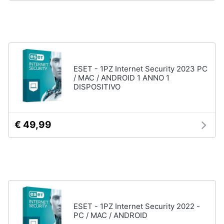
Processore
Intel
Animali
Ram
Vedi
Motori
tutti
ESET - 1PZ Internet Security 2023 PC
Libri,
/ MAC / ANDROID 1 ANNO 1
cd
DISPOSITIVO
e
Stampanti
dvd
e
Scanner
€ 49,99
Stampanti
Festività
e
Stampanti
3D
ricorrenze
Scanner
Promozioni
Stampanti
laser
ESET - 1PZ Internet Security 2022 -
Servizi
Vedi
PC / MAC / ANDROID
tutti