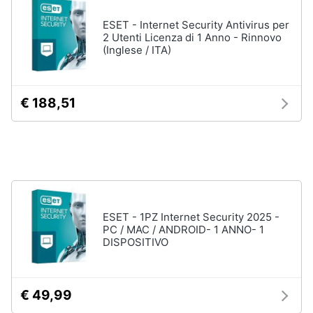
Tablet
e
e
ESET - Internet Security Antivirus per
igiene
Ebook
2 Utenti Licenza di 1 Anno - Rinnovo
(Inglese / ITA)
Tablet
Beauty
iPad
eBook
Giocattoli
€ 188,51
reader
Tavoletta
grafica
Prima
infanzia
Vedi
tutti
Fotografia
ESET - 1PZ Internet Security 2025 -
Casalinghi
PC / MAC / ANDROID- 1 ANNO- 1
Componenti
DISPOSITIVO
Pc
Abbigliamento
Software
Sistema
€ 49,99
operativo
Sport