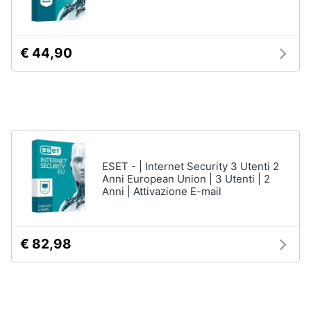
Assistenza
clienti
Hard
€ 44,90
Disk
Esci
e
Storage
Nas
Hard
disk
SSD
ESET - | Internet Security 3 Utenti 2
Hard
Anni European Union | 3 Utenti | 2
disk
Anni | Attivazione E-mail
esterno
Vedi
tutti
€ 82,98
Networking
e