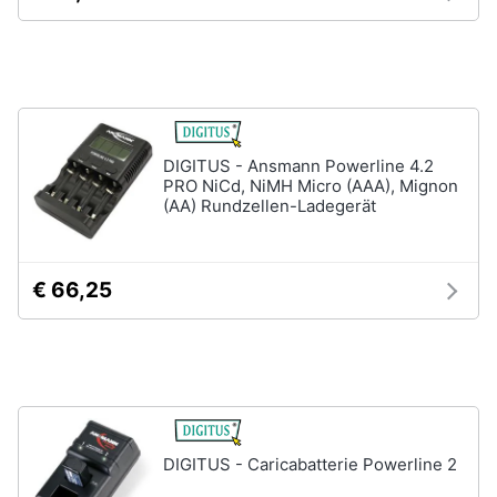
Assistenza
clienti
Hard
Disk
Esci
e
Storage
DIGITUS - Ansmann Powerline 4.2
Nas
PRO NiCd, NiMH Micro (AAA), Mignon
Hard
(AA) Rundzellen-Ladegerät
disk
SSD
Hard
€ 66,25
disk
esterno
Vedi
tutti
DIGITUS - Caricabatterie Powerline 2
Networking
e