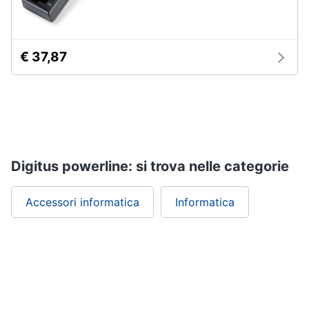
Wireless
Switch
Ripetitore
€ 37,87
wifi
Router
Server
Vedi
tutti
Digitus powerline: si trova nelle categorie
Videosorveglianza
Accessori informatica
Informatica
e
Automazione
casa
Telecamera
wifi
Telecamere
videosorveglianza