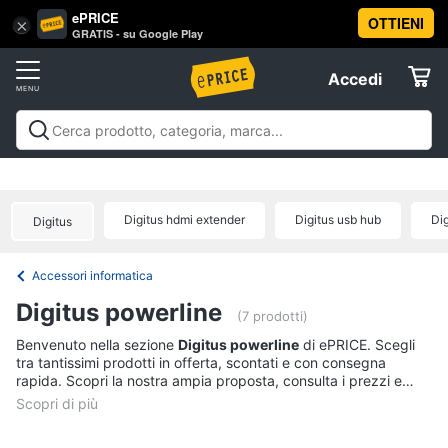
ePRICE
OTTIENI
Vai
×
Accedi
GRATIS - su Google Play
al
Registrati
menu
Accedi
Informatica
Offerte
Pc
Informatica
Pc Desktop e Monitor
Pc Portatili e
Desktop
Elettrodomestici
Notebook
Tablet e Ebook
Componenti Pc
Stampanti e
e
Scanner
Hard Disk e Storage
Networking e
Monitor
Digitus hdmi extender
Digitus usb hub
Di
Digitus
Wireless
Videosorveglianza e Automazione
Informatica
Computer
casa
Accessori informatica
Offerte
fisso
Accessori informatica
Monitor
Telefonia
Digitus powerline
PC
(7 prodotti)
Tower
Tv
Benvenuto nella sezione
Digitus powerline
di ePRICE. Scegli
iMac
tra tantissimi prodotti in offerta, scontati e con consegna
e
rapida. Scopri la nostra ampia proposta, consulta i prezzi e
Home
Vedi
acquista comodamente online.
Cinema
tutti