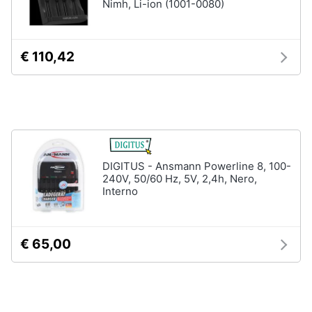
Nimh, Li-ion (1001-0080)
Tablet
e
e
igiene
Ebook
Tablet
€ 110,42
Beauty
iPad
eBook
Giocattoli
reader
Tavoletta
grafica
Prima
infanzia
Vedi
DIGITUS - Ansmann Powerline 8, 100-
tutti
240V, 50/60 Hz, 5V, 2,4h, Nero,
Fotografia
Interno
Casalinghi
Componenti
€ 65,00
Pc
Abbigliamento
Software
Sistema
operativo
Sport