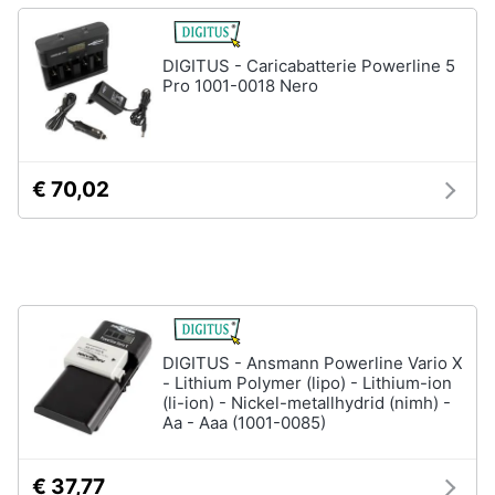
Processore
Intel
Animali
Ram
DIGITUS - Caricabatterie Powerline 5
Pro 1001-0018 Nero
Vedi
Motori
tutti
Libri,
€ 70,02
cd
e
Stampanti
dvd
e
Scanner
Stampanti
Festività
e
Stampanti
3D
ricorrenze
DIGITUS - Ansmann Powerline Vario X
Scanner
- Lithium Polymer (lipo) - Lithium-ion
Promozioni
Stampanti
(li-ion) - Nickel-metallhydrid (nimh) -
laser
Aa - Aaa (1001-0085)
Servizi
Vedi
tutti
€ 37,77