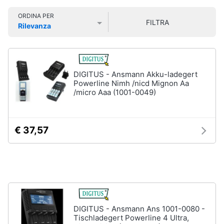
Smart
ORDINA PER
home
FILTRA
Pc
Rilevanza
Portatili
Prezzo più basso
Prezzo più alto
Valutazioni
e
Videogiochi
Notebook
Computer
Audio
DIGITUS - Ansmann Akku-ladegert
portatile
e
Powerline Nimh /nicd Mignon Aa
MacBook
musica
/micro Aaa (1001-0049)
Pc
Portatile
Clima
Gaming
€ 37,57
Pc
2
Arredo
in
1
Brico
Vedi
e
tutti
Giardinaggio
DIGITUS - Ansmann Ans 1001-0080 -
Tischladegert Powerline 4 Ultra,
Salute