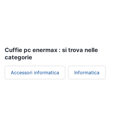
Assistenza
clienti
Hard
Disk
Esci
e
Storage
Nas
Cuffie pc enermax : si trova nelle
Hard
categorie
disk
SSD
Accessori informatica
Informatica
Hard
disk
esterno
Vedi
tutti
Networking
e