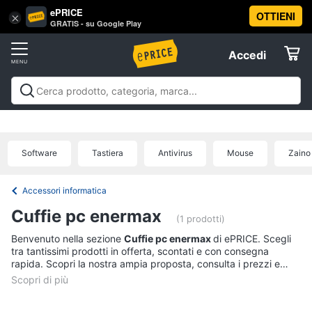
ePRICE
OTTIENI
Vai
×
Accedi
GRATIS - su Google Play
al
Registrati
menu
Accedi
Informatica
Offerte
Pc
Informatica
Pc Desktop e Monitor
Pc Portatili e
Desktop
Elettrodomestici
Notebook
Tablet e Ebook
Componenti Pc
Stampanti e
e
Scanner
Hard Disk e Storage
Networking e
Monitor
Software
Tastiera
Antivirus
Mouse
Zaino
Wireless
Videosorveglianza e Automazione
Informatica
Computer
casa
Accessori informatica
Offerte
fisso
Accessori informatica
Monitor
Telefonia
Cuffie pc enermax
PC
(1 prodotti)
Tower
Benvenuto nella sezione
Cuffie pc enermax
di ePRICE. Scegli
Tv
iMac
tra tantissimi prodotti in offerta, scontati e con consegna
e
rapida. Scopri la nostra ampia proposta, consulta i prezzi e
Home
acquista comodamente online.
Vedi
Cinema
tutti