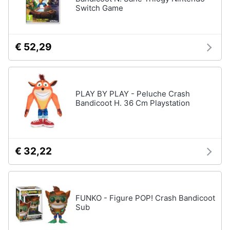
Switch Game
Assistenza
Vedi
clienti
tutti
€ 52,29
Esci
Nintendo
Nintendo
switch
PLAY BY PLAY - Peluche Crash
Console
Bandicoot H. 36 Cm Playstation
Nintendo
Switch
Nintendo
Switch
€ 32,22
2
Giochi
nintendo
switch
FUNKO - Figure POP! Crash Bandicoot
Vedi
Sub
tutti