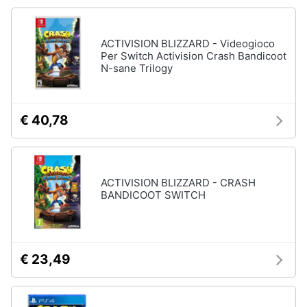
e
Playstation
igiene
vr
ACTIVISION BLIZZARD - Videogioco
Joystick
Per Switch Activision Crash Bandicoot
ps4
Beauty
N-sane Trilogy
Playstation
vr2
Giocattoli
Playstation
€ 40,78
plus
Prima
Vedi
infanzia
tutti
ACTIVISION BLIZZARD - CRASH
Fotografia
BANDICOOT SWITCH
Playstation
Casalinghi
PS5
console
€ 23,49
Abbigliamento
PlayStation
5
Sport
PlayStation