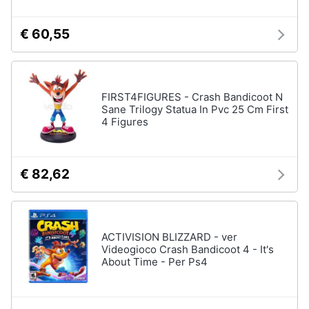
€ 60,55
Pc
e
mondo
gaming
Pc
FIRST4FIGURES - Crash Bandicoot N
Portatile
Sane Trilogy Statua In Pvc 25 Cm First
Gaming
4 Figures
Videogiochi
Pc
Pc
€ 82,62
Desktop
gaming
Sedia
gaming
ACTIVISION BLIZZARD - ver
Vedi
Videogioco Crash Bandicoot 4 - It's
tutti
About Time - Per Ps4