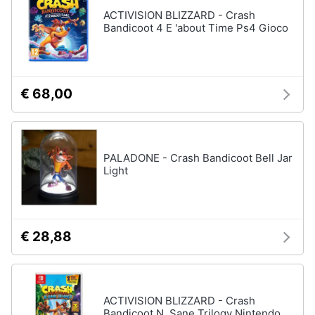
4
ACTIVISION BLIZZARD - Crash
Giochi
Bandicoot 4 E 'about Time Ps4 Gioco
Animali
PS5
Vedi
Motori
tutti
€ 68,00
Libri,
cd
e
Xbox
dvd
PALADONE - Crash Bandicoot Bell Jar
Xbox
series
Light
x
Festività
e
Xbox
one
ricorrenze
Console
€ 28,88
Xbox
Promozioni
One
Giochi
Servizi
xbox
ACTIVISION BLIZZARD - Crash
one
Bandicoot N. Sane Trilogy Nintendo