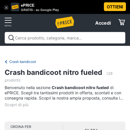
ePRICE
OTTIENI
Vai
×
Accedi
GRATIS - su Google Play
al
Registrati
menu
Accedi
Videogiochi
Offerte
Console
Videogiochi
Console
Games
Accessori
Elettrodomestici
videogiochi
Playstation
Xbox
Nintendo
Pc e mondo
PS5
console
gaming
Offerte
Crash bandicoot
Console
Informatica
Crash bandicoot nitro fueled
Nintendo
(28
Switch
prodotti)
Telefonia
Xbox
Benvenuto nella sezione
Crash bandicoot nitro fueled
di
series
ePRICE. Scegli tra tantissimi prodotti in offerta, scontati e con
x
consegna rapida. Scopri la nostra ampia proposta, consulta i
Tv
prezzi e acquista comodamente online.
Xbox
e
one
Home
Cinema
Vedi
tutti
ORDINA PER