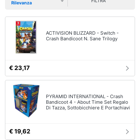
FILTRA
Rilevanza
Smart
Prezzo più basso
Prezzo più alto
Valutazioni
home
Games
Videogiochi
Giochi
ACTIVISION BLIZZARD - Switch -
PS5
Crash Bandicoot N. Sane Trilogy
Audio
Giochi
ps4
e
musica
Giochi
nintendo
€ 23,17
switch
Clima
Giochi
xbox
one
Arredo
PYRAMID INTERNATIONAL - Crash
Vedi
Bandicoot 4 - About Time Set Regalo
tutti
Di Tazza, Sottobicchiere E Portachiavi
Brico
e
Giardinaggio
€ 19,62
Accessori
Salute
videogiochi