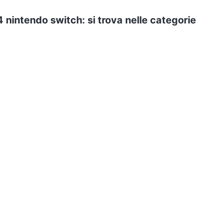
 nintendo switch: si trova nelle categorie
ideogiochi
Games
ePRICE ti serve
Black friday
Sezione Aiuto
Promozioni
Consegne e limitazioni
Sconti alla rovescia
Pagamenti e fattura
Ricondizionati
Diritto di recesso
Gli imperdibili
Assistenza Clienti