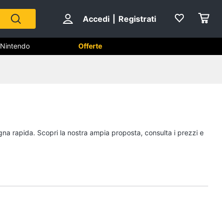
Accedi
|
Registrati
Nintendo
Offerte
hi
Playstation
PS5 console
PlayStation 5
egna rapida. Scopri la nostra ampia proposta, consulta i prezzi e
PlayStation 4
Giochi PS5
Vedi tutti