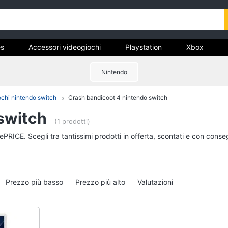
s
Accessori videogiochi
Playstation
Xbox
Nintendo
ochi nintendo switch
Crash bandicoot 4 nintendo switch
Games
Accessori videogioc
switch
Giochi PS5
Playstation vr
(1 prodotti)
tch
Giochi ps4
Joystick ps4
ePRICE. Scegli tra tantissimi prodotti in offerta, scontati e con cons
Giochi nintendo switch
Playstation vr2
Giochi xbox one
Playstation plus
Vedi tutti
Vedi tutti
Prezzo più basso
Prezzo più alto
Valutazioni
Nintendo
Pc e mondo gaming