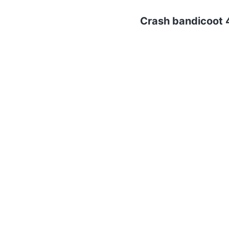
Crash bandicoot 4
Nintendo
V
Chi siamo
ePRICE per le aziende
Vendi sul marketplace
Lavora con noi
Newsletter