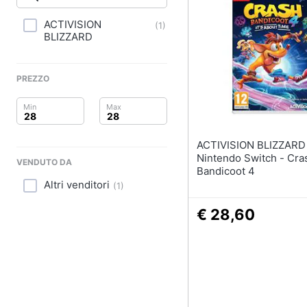
Clima
Xbox series x
Xbox one
ACTIVISION
(
1
)
Arredo
BLIZZARD
Console Xbox One
Giochi xbox one
Brico e Giardinaggio
PREZZO
Vedi tutti
Salute e igiene
Beauty
ACTIVISION BLIZZARD
Giocattoli
Nintendo Switch - Cra
VENDUTO DA
Bandicoot 4
Altri venditori
Prima infanzia
(
1
)
€ 28,60
Fotografia
Casalinghi
Abbigliamento