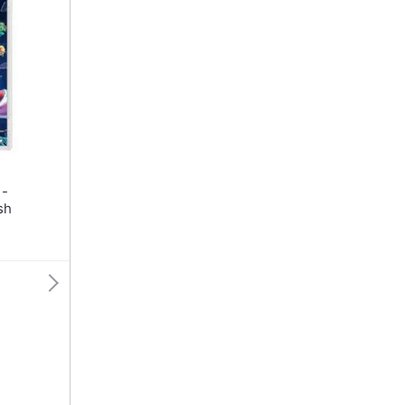
Nintendo switch
Pc Portatile Gaming
Console Nintendo Switch
Videogiochi Pc
Nintendo Switch 2
Pc Desktop gaming
Giochi nintendo switch
Sedia gaming
Vedi tutti
Vedi tutti
 -
sh