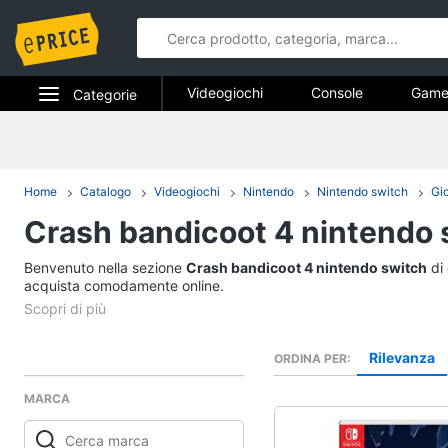
Videogiochi
Console
Game
Categorie
Pc e mondo gaming
Elettrodomestici
Videogiochi
Informatica
Home
Catalogo
Videogiochi
Nintendo
Nintendo switch
Gi
Console
Crash bandicoot 4 nintendo 
Telefonia
PS5 console
Console Nintendo Swi
Benvenuto nella sezione
Tv e Home Cinema
Crash bandicoot 4 nintendo switch
di 
Xbox series x
acquista comodamente online.
Smart home
Xbox one
Vedi tutti
Videogiochi
Rilevanza
ORDINA PER
MARCA
Audio e musica
Xbox