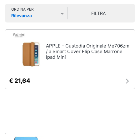
Smart
ORDINA PER
home
FILTRA
Rilevanza
Pc
Portatili
Prezzo più basso
Prezzo più alto
Valutazioni
e
Videogiochi
Notebook
Computer
Audio
APPLE - Custodia Originale Me706zm
portatile
e
/ a Smart Cover Flip Case Marrone
MacBook
Ipad Mini
musica
Pc
Portatile
Clima
Gaming
€ 21,64
Pc
2
Arredo
in
1
Brico
Vedi
e
tutti
Giardinaggio
Salute