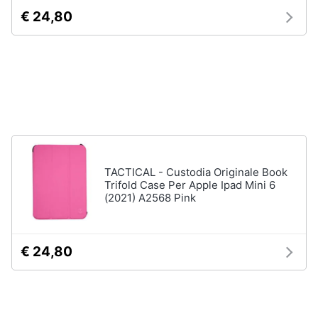
Processore
€ 24,80
Intel
Animali
Ram
Vedi
Motori
tutti
Libri,
cd
e
Stampanti
dvd
e
Scanner
TACTICAL - Custodia Originale Book
Stampanti
Trifold Case Per Apple Ipad Mini 6
Festività
(2021) A2568 Pink
e
Stampanti
3D
ricorrenze
Scanner
€ 24,80
Promozioni
Stampanti
laser
Servizi
Vedi
tutti