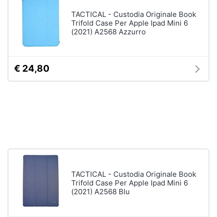
Tablet
e
TACTICAL - Custodia Originale Book
e
igiene
Trifold Case Per Apple Ipad Mini 6
Ebook
(2021) A2568 Azzurro
Tablet
Beauty
iPad
eBook
€ 24,80
Giocattoli
reader
Tavoletta
grafica
Prima
infanzia
Vedi
tutti
Fotografia
Casalinghi
Componenti
Pc
TACTICAL - Custodia Originale Book
Trifold Case Per Apple Ipad Mini 6
Abbigliamento
Software
(2021) A2568 Blu
Sistema
operativo
Sport