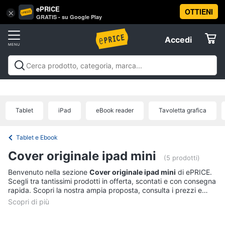
ePRICE
OTTIENI
Vai
×
Accedi
GRATIS - su Google Play
al
Registrati
menu
Accedi
Informatica
Offerte
Pc
Informatica
Pc Desktop e Monitor
Pc Portatili e
Desktop
Elettrodomestici
Notebook
Tablet e Ebook
Componenti Pc
Stampanti e
e
Scanner
Hard Disk e Storage
Networking e
Monitor
Tablet
iPad
eBook reader
Tavoletta grafica
Wireless
Videosorveglianza e Automazione
Informatica
Computer
casa
Accessori informatica
Offerte
fisso
Tablet e Ebook
Monitor
Telefonia
Cover originale ipad mini
PC
(5 prodotti)
Tower
Benvenuto nella sezione
Cover originale ipad mini
di ePRICE.
Tv
iMac
Scegli tra tantissimi prodotti in offerta, scontati e con consegna
e
rapida. Scopri la nostra ampia proposta, consulta i prezzi e
Home
acquista comodamente online.
Vedi
Cinema
tutti