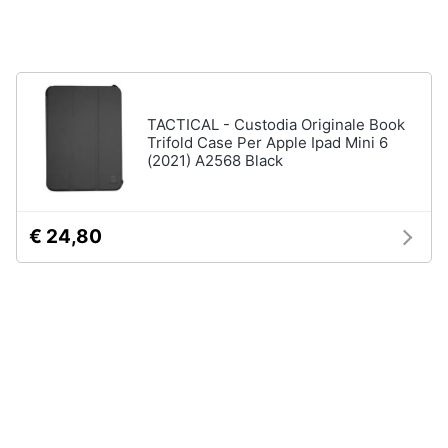
Assistenza
clienti
Hard
Disk
Esci
e
Storage
TACTICAL - Custodia Originale Book
Trifold Case Per Apple Ipad Mini 6
Nas
(2021) A2568 Black
Hard
disk
SSD
€ 24,80
Hard
disk
esterno
Vedi
tutti
Networking
e