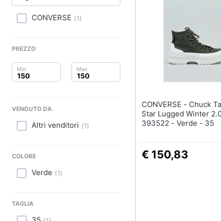
Clima
Sigaretta elettronica
Borse
CONVERSE
(
1
)
Arredo
Occhiali da vista
Occhiali da sole
Brico e Giardinaggio
PREZZO
Vedi tutti
Salute e igiene
Beauty
CONVERSE - Chuck Taylor All
VENDUTO DA
Giocattoli
Star Lugged Winter 2.0
393522 - Verde - 35
Altri venditori
(
1
)
Prima infanzia
€ 150,83
Fotografia
COLORE
Verde
(
1
)
Casalinghi
Abbigliamento
TAGLIA
35
(
1
)