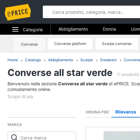
Abbigliamento
Donna
Uom
Categorie
Gioielli
Elettrodomestici
Converse platform
Scarpe converse
Converse
Abbigliame
Informatica
Home
Catalogo
Abbigliamento
Scarpe
Sneakers
Converse
Donna
Converse all star verde
Telefonia
Intimo donna
(1 prodotti)
Top
Benvenuto nella sezione
Tv e Home Cinema
Converse all star verde
di ePRICE. Scegl
Cappotto donna
comodamente online.
Smart home
Felpa donna
Vedi tutti
Videogiochi
Rilevanza
ORDINA PER
MARCA
Audio e musica
Accessori