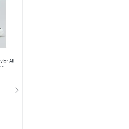
T-shirt
Apple Watch
Felpa
Smartwatch
Tuta
Orologi uomo
Pantaloni
Orologi donna
Vedi tutti
Vedi tutti
 -