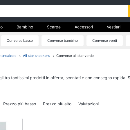
o
Bambino
Scarpe
Accessori
Vestiari
Converse basse
Converse bambino
Converse verdi
nto
Converse gialle
 sneakers
All star sneakers
Converse all star verde
Uomo
Bambino
Felpa uomo
Scarpe bambino
Cravatta
Sandali bambina
i tra tantissimi prodotti in offerta, scontati e con consegna rapida. 
Piumino uomo
Vestiti neonati
Giacca uomo
Copertina neonato
Vedi tutti
Vedi tutti
Prezzo più basso
Prezzo più alto
Valutazioni
Vestiari
Orologi