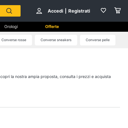
Accedi
|
Registrati
Orologi
Offerte
Converse rosse
Converse sneakers
Converse pelle
Scarpe
Sneakers
Scarpe nike
Scopri la nostra ampia proposta, consulta i prezzi e acquista
Anfibi
Ciabatte
Vedi tutti
Gioielli