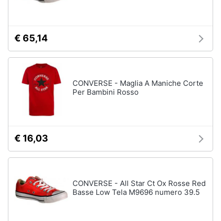
neonati
e
igiene
Copertina
neonato
€ 65,14
Beauty
Vedi
tutti
Giocattoli
CONVERSE - Maglia A Maniche Corte
Per Bambini Rosso
Prima
Scarpe
infanzia
Sneakers
Scarpe
Fotografia
nike
€ 16,03
Anfibi
Casalinghi
Ciabatte
CONVERSE - All Star Ct Ox Rosse Red
Vedi
Abbigliamento
Basse Low Tela M9696 numero 39.5
tutti
Sport