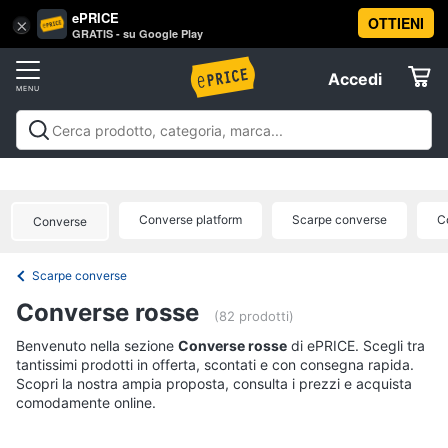
ePRICE
OTTIENI
Vai
×
Accedi
GRATIS - su Google Play
al
Registrati
menu
Accedi
Abbigliamento
Offerte
Donna
Abbigliamento
Donna
Uomo
Bambino
Scarpe
Accessori
Vest
Elettrodomestici
Intimo
donna
Converse platform
Scarpe converse
C
Converse
Top
Informatica
Cappotto
Scarpe converse
donna
Telefonia
Converse rosse
Felpa
(82 prodotti)
donna
Tv
Benvenuto nella sezione
Converse rosse
di ePRICE. Scegli tra
Vedi
tantissimi prodotti in offerta, scontati e con consegna rapida.
e
tutti
Scopri la nostra ampia proposta, consulta i prezzi e acquista
Home
comodamente online.
Cinema