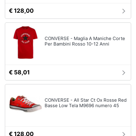
Accessori
€ 128,00
Animali
Sigaretta
elettronica
Motori
Borse
CONVERSE - Maglia A Maniche Corte
Occhiali
Per Bambini Rosso 10-12 Anni
da
Libri,
vista
cd
e
Occhiali
da
dvd
sole
€ 58,01
Vedi
Festività
tutti
e
ricorrenze
CONVERSE - All Star Ct Ox Rosse Red
Basse Low Tela M9696 numero 45
Promozioni
Vestiari
T-
shirt
Servizi
€ 128,00
Felpa