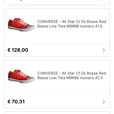
Assistenza
Tuta
clienti
Pantaloni
CONVERSE - All Star Ct Ox Rosse Red
Esci
Vedi
Basse Low Tela M9696 numero 41.5
tutti
Orologi
€ 128,00
Apple
Watch
Smartwatch
CONVERSE - All Star Ct Ox Rosse Red
Orologi
Basse Low Tela M9696 numero 42.5
uomo
Orologi
donna
€ 70,31
Vedi
tutti