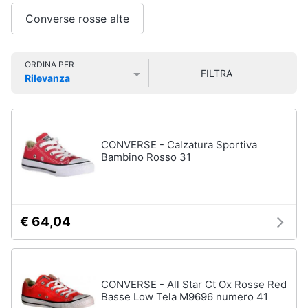
Smart
Uomo
Converse rosse alte
home
Felpa
uomo
Videogiochi
Cravatta
ORDINA PER
FILTRA
Rilevanza
Piumino
Prezzo più basso
Prezzo più alto
Valutazioni
uomo
Audio
e
Giacca
musica
uomo
CONVERSE - Calzatura Sportiva
Vedi
Bambino Rosso 31
Clima
tutti
Arredo
€ 64,04
Bambino
Brico
Scarpe
e
bambino
Giardinaggio
Sandali
CONVERSE - All Star Ct Ox Rosse Red
bambina
Basse Low Tela M9696 numero 41
Salute
Vestiti