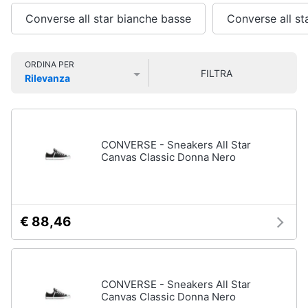
Smart
Uomo
Converse all star bianche basse
Converse all st
home
Felpa
uomo
Videogiochi
Cravatta
ORDINA PER
FILTRA
Rilevanza
Piumino
Prezzo più basso
Prezzo più alto
Valutazioni
uomo
Audio
e
Giacca
musica
uomo
CONVERSE - Sneakers All Star
Vedi
Canvas Classic Donna Nero
Clima
tutti
Arredo
€ 88,46
Bambino
Brico
Scarpe
e
bambino
Giardinaggio
Sandali
CONVERSE - Sneakers All Star
bambina
Canvas Classic Donna Nero
Salute
Vestiti