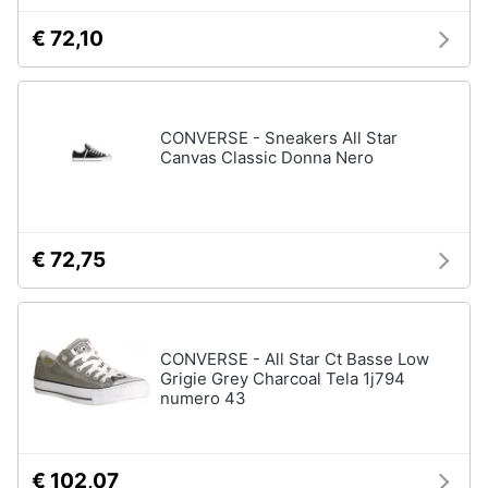
Accessori
€ 72,10
Animali
Sigaretta
elettronica
Motori
Borse
CONVERSE - Sneakers All Star
Occhiali
Canvas Classic Donna Nero
da
Libri,
vista
cd
e
Occhiali
da
dvd
sole
€ 72,75
Vedi
Festività
tutti
e
ricorrenze
CONVERSE - All Star Ct Basse Low
Grigie Grey Charcoal Tela 1j794
Promozioni
numero 43
Vestiari
T-
shirt
Servizi
€ 102,07
Felpa