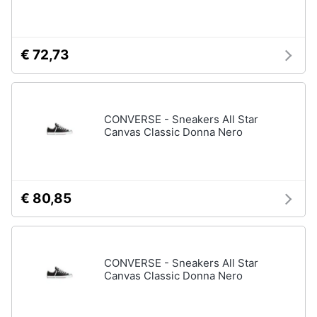
neonati
e
igiene
Copertina
neonato
€ 72,73
Beauty
Vedi
tutti
Giocattoli
CONVERSE - Sneakers All Star
Canvas Classic Donna Nero
Prima
Scarpe
infanzia
Sneakers
Scarpe
Fotografia
nike
€ 80,85
Anfibi
Casalinghi
Ciabatte
CONVERSE - Sneakers All Star
Vedi
Abbigliamento
Canvas Classic Donna Nero
tutti
Sport