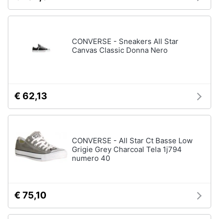
Assistenza
Tuta
clienti
Pantaloni
CONVERSE - Sneakers All Star
Esci
Vedi
Canvas Classic Donna Nero
tutti
Orologi
€ 62,13
Apple
Watch
Smartwatch
CONVERSE - All Star Ct Basse Low
Orologi
Grigie Grey Charcoal Tela 1j794
uomo
numero 40
Orologi
donna
€ 75,10
Vedi
tutti