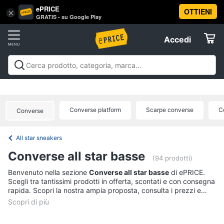
ePRICE
OTTIENI
Vai
×
Accedi
GRATIS - su Google Play
al
Registrati
menu
Accedi
Abbigliamento
Offerte
Donna
Abbigliamento
Donna
Uomo
Bambino
Scarpe
Accessori
Vest
Elettrodomestici
Intimo
donna
Converse platform
Scarpe converse
C
Converse
Top
Informatica
Cappotto
All star sneakers
donna
Telefonia
Converse all star basse
Felpa
(94 prodotti)
donna
Tv
Benvenuto nella sezione
Converse all star basse
di ePRICE.
Scegli tra tantissimi prodotti in offerta, scontati e con consegna
Vedi
e
rapida. Scopri la nostra ampia proposta, consulta i prezzi e
tutti
Home
acquista comodamente online.
Cinema