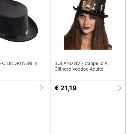
enze
Maschera per travestimenti
Costumi carnevale
eauty
Unghie finte
Parrucche
ecnologia
Vedi tutti
 in
Boxing days
BOLAND BV - Cappello A
Cilindro Voodoo Adulto
Giocattoli - Boxing Days
imenti
€ 21,19