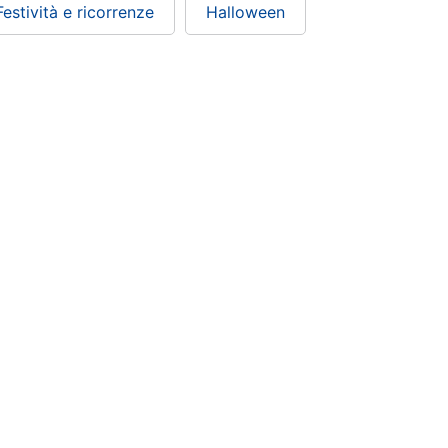
Festività e ricorrenze
Halloween
ePRICE ti serve
Black friday
Sezione Aiuto
Promozioni
Consegne e limitazioni
Sconti alla rovescia
Pagamenti e fattura
Ricondizionati
Diritto di recesso
Gli imperdibili
Assistenza Clienti