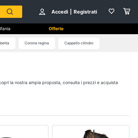
Accedi
|
Registrati
ifania
Offerte
betta
Corona regina
Cappello cilindro
Capodanno
Giochi per Natale
Scacchi
copri la nostra ampia proposta, consulta i prezzi e acquista
Fuochi d artificio
Petardi
Vedi tutti
no
Carnevale