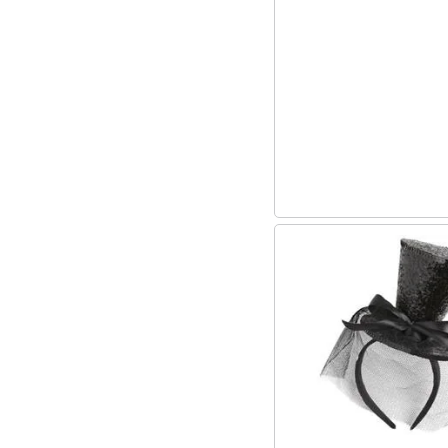
Sport
Animali
Motori
Libri, cd e dvd
Festività e ricorrenze
Promozioni