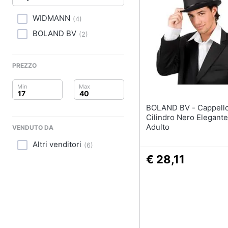
Clima
Nerf
Dinosauri
WIDMANN
(
4
)
Arredo
Barbie
BOLAND BV
(
2
)
Puzzle
Brico e Giardinaggio
Vedi tutti
PREZZO
Salute e igiene
Beauty
BOLAND BV - Cappello A
Regali per la festa de
Giocattoli
Cilindro Nero Elegante
Per gli amanti della t
Adulto
VENDUTO DA
Per gli sportivi
Prima infanzia
Altri venditori
(
6
)
Per gli amanti della 
€ 28,11
Fotografia
Per gli amanti della b
routine
Casalinghi
Vedi tutti
Abbigliamento