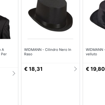
Regali di Natale per lui
Per chi ama le esperi
Regali di Natale per lei
Per gli sportivi
Regali di natale per teenager
Per gli amanti della b
routine
Regali di Natale per arredare
la casa
Per gli amanti della t
Vedi tutti
Vedi tutti
l papà
Regali festa della mamma
WIDMANN - Cilindro Nero In
Halloween
WIDMANN - CILINDRI NERI
 Per
Raso
velluto
ecnologia
Per le mamme amanti della
Zucca Halloween
moda
Maschera per travest
Per le mamme amanti della
€ 18,31
€ 19,80
moda
Costumi Halloween
beauty routine
eauty
Unghie finte
Per le mamme sportive
Per le mamme appassionate
Vedi tutti
di arredo
Vedi tutti