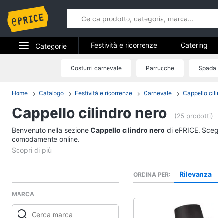
Festività e ricorrenze
Catering
Categorie
Regali di natale
Regali di san val
Elettrodomestici
Costumi carnevale
Parrucche
Spada
Festività e 
Regali festa della mamma
Hallow
Informatica
Home
Catalogo
Festività e ricorrenze
Carnevale
Cappello cili
Catering
Cappello cilindro nero
Telefonia
Confetti
(25 prodotti)
Segnaposto
Benvenuto nella sezione
Tv e Home Cinema
Cappello cilindro nero
di ePRICE. Scegli
Posate
comodamente online.
Smart home
Decorazioni torte
Vedi tutti
Videogiochi
Rilevanza
ORDINA PER
MARCA
Audio e musica
Epifania