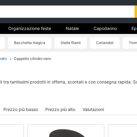
Organizzazione feste
Natale
Capodanno
Ep
entino
Carnevale
Regali per la festa del papà
Bacchetta magica
Stelle filanti
Coriandoli
Trom
ricorrenze
een
Boxing days
ndro
Cappello cilindro nero
Organizzazione feste
Natale
Bomboniere
Giochi per Natale
Palloncini
Albero di Natale
 tra tantissimi prodotti in offerta, scontati e con consegna rapida. S
Candeline
Babbo Natale
Confetti
Presepe
Vedi tutti
Vedi tutti
Prezzo più basso
Prezzo più alto
Valutazioni
Regali di natale
Regali di san valenti