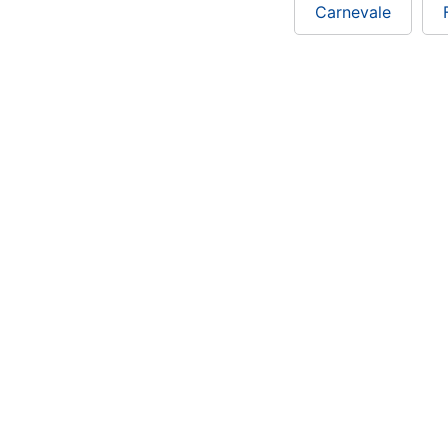
Carnevale
Chi siamo
ePRICE per le aziende
Vendi sul marketplace
Lavora con noi
Newsletter