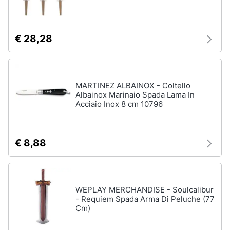
Babbo
e
Natale
igiene
Presepe
€ 28,28
Beauty
Vedi
tutti
Giocattoli
MARTINEZ ALBAINOX - Coltello
Albainox Marinaio Spada Lama In
Capodanno
Prima
Acciaio Inox 8 cm 10796
infanzia
Giochi
per
Natale
Fotografia
€ 8,88
Scacchi
Fuochi
Casalinghi
d
artificio
WEPLAY MERCHANDISE - Soulcalibur
Petardi
Abbigliamento
- Requiem Spada Arma Di Peluche (77
Cm)
Vedi
tutti
Sport