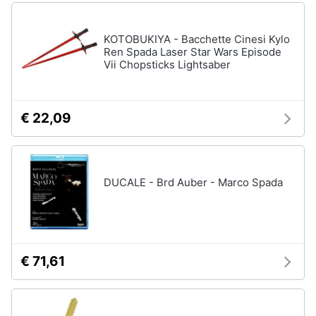
travestimenti
Costumi
Halloween
KOTOBUKIYA - Bacchette Cinesi Kylo
Ren Spada Laser Star Wars Episode
Unghie
Vii Chopsticks Lightsaber
finte
Vedi
tutti
€ 22,09
Boxing
days
DUCALE - Brd Auber - Marco Spada
Giocattoli
-
Boxing
Days
€ 71,61