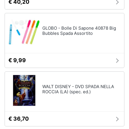
€ 40,20
routine
Per
le
mamme
sportive
GLOBO - Bolle Di Sapone 40878 Big
Bubbles Spada Assortito
Per
le
mamme
appassionate
di
arredo
€ 9,99
Vedi
tutti
WALT DISNEY - DVD SPADA NELLA
ROCCIA (LA) (spec. ed.)
Halloween
Zucca
Halloween
€ 36,70
Maschera
per