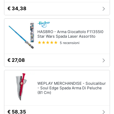
€ 34,38
Animali
Epifania
Motori
Nerf
HASBRO - Arma Giocattolo F11355l0
Dinosauri
Star Wars Spada Laser Assortito
Libri,
Barbie
5 recensioni
cd
Puzzle
e
dvd
Vedi
€ 27,08
tutti
Festività
e
ricorrenze
Regali
WEPLAY MERCHANDISE - Soulcalibur
di
- Soul Edge Spada Arma Di Peluche
natale
Promozioni
(81 Cm)
Regali
di
Servizi
Natale
€ 58,35
per