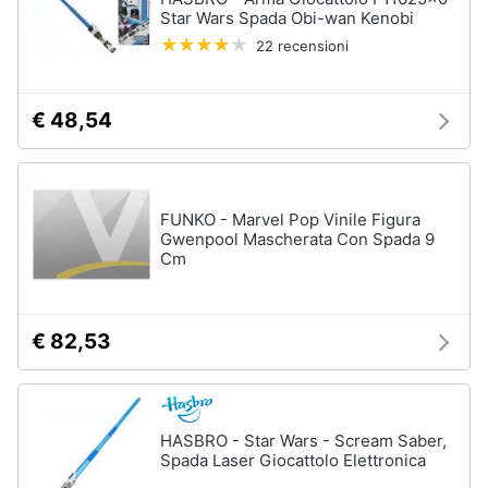
Star Wars Spada Obi-wan Kenobi
Vedi
22 recensioni
tutti
€ 48,54
Carnevale
Maschera
per
FUNKO - Marvel Pop Vinile Figura
travestimenti
Gwenpool Mascherata Con Spada 9
Costumi
Cm
carnevale
Unghie
finte
€ 82,53
Parrucche
Vedi
tutti
HASBRO - Star Wars - Scream Saber,
Spada Laser Giocattolo Elettronica