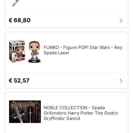
Regali
per
la
€ 68,80
festa
del
papà
Per
gli
FUNKO - Figure POP! Star Wars - Rey
amanti
Spada Laser
della
tecnologia
Per
gli
sportivi
€ 52,57
Per
gli
amanti
della
moda
NOBLE COLLECTION - Spada
Grifondoro Harry Potter The Godric
Per
Gryffindor Sword
gli
amanti
della