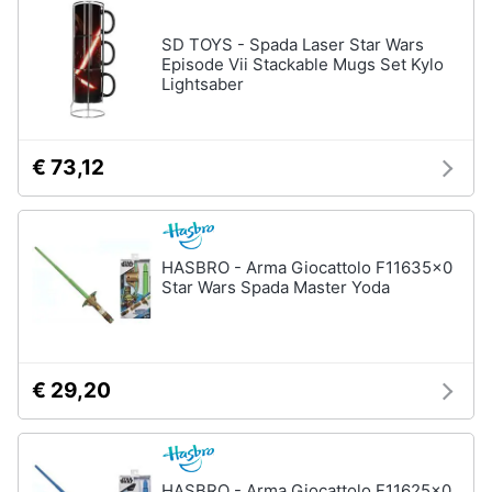
Regali
SD TOYS - Spada Laser Star Wars
di
Episode Vii Stackable Mugs Set Kylo
san
Lightsaber
valentino
Per
chi
ama
€ 73,12
le
esperienze
Per
gli
sportivi
HASBRO - Arma Giocattolo F11635x0
Star Wars Spada Master Yoda
Per
gli
amanti
della
beauty
routine
€ 29,20
Per
gli
amanti
della
HASBRO - Arma Giocattolo F11625x0
tecnologia