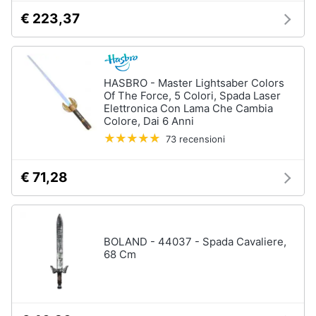
beauty
routine
€ 223,37
Vedi
tutti
HASBRO - Master Lightsaber Colors
Of The Force, 5 Colori, Spada Laser
Elettronica Con Lama Che Cambia
Regali
Colore, Dai 6 Anni
festa
della
73 recensioni
mamma
Per
€ 71,28
le
mamme
amanti
della
moda
BOLAND - 44037 - Spada Cavaliere,
Per
68 Cm
le
mamme
amanti
della
beauty