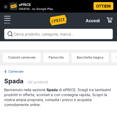
ePRICE
OTTIENI
Vai
×
Accedi
GRATIS - su Google Play
al
Registrati
menu
Accedi
Festività
Offerte
e
ricorrenze
Festività e ricorrenze
Catering
Organizzazione
Elettrodomestici
feste
Natale
Capodanno
Epifania
Regali di natale
Regali
Catering
di san valentino
Carnevale
Regali per la festa del
Costumi carnevale
Parrucche
Bacchetta magica
papà
Regali festa della mamma
Halloween
Boxing
Confetti
Informatica
days
Offerte
Segnaposto
Carnevale
Posate
Telefonia
Spada
(42 prodotti)
Decorazioni
torte
Benvenuto nella sezione
Tv
Spada
di ePRICE. Scegli tra tantissimi
prodotti in offerta, scontati e con consegna rapida. Scopri la
e
Vedi
nostra ampia proposta, consulta i prezzi e acquista
Home
tutti
comodamente online.
Cinema