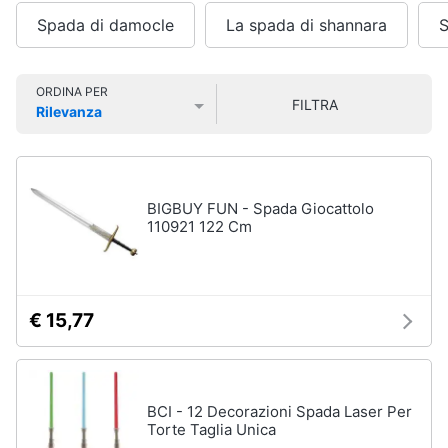
Smart
Spada di damocle
La spada di shannara
Organizzazione
home
feste
Bomboniere
Videogiochi
ORDINA PER
Palloncini
FILTRA
Rilevanza
Candeline
Prezzo più basso
Prezzo più alto
Valutazioni
Audio
Confetti
e
musica
Vedi
BIGBUY FUN - Spada Giocattolo
tutti
110921 122 Cm
Clima
Arredo
Natale
€ 15,77
Giochi
Brico
per
Natale
e
Giardinaggio
Albero
di
BCI - 12 Decorazioni Spada Laser Per
Natale
Torte Taglia Unica
Salute