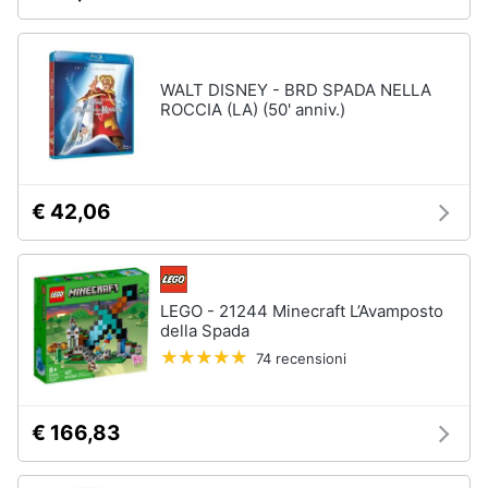
lui
Assistenza
clienti
Regali
di
Natale
WALT DISNEY - BRD SPADA NELLA
per
Esci
ROCCIA (LA) (50' anniv.)
lei
Regali
di
natale
per
€ 42,06
teenager
Regali
di
Natale
per
LEGO - 21244 Minecraft L’Avamposto
arredare
della Spada
la
74 recensioni
casa
Vedi
tutti
€ 166,83