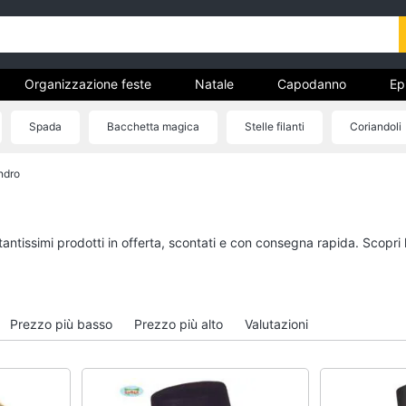
Organizzazione feste
Natale
Capodanno
Ep
entino
Carnevale
Regali per la festa del papà
Spada
Bacchetta magica
Stelle filanti
Coriandoli
ricorrenze
een
Boxing days
ndro
Organizzazione feste
Natale
Bomboniere
Giochi per Natale
Palloncini
Albero di Natale
tantissimi prodotti in offerta, scontati e con consegna rapida. Scopri
Candeline
Babbo Natale
Confetti
Presepe
Vedi tutti
Vedi tutti
Prezzo più basso
Prezzo più alto
Valutazioni
Regali di natale
Regali di san valenti