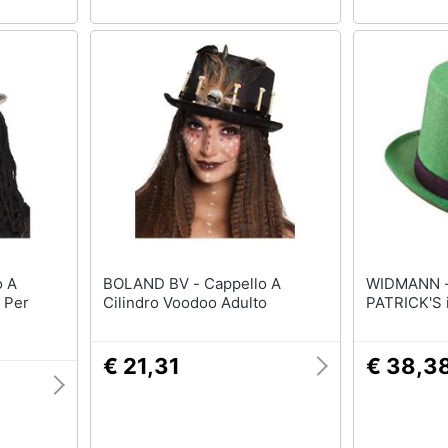
BOLAND BV - Cappello A
WIDMANN - CILINDRO S
 Per
Cilindro Voodoo Adulto
PATRICK'S i
€ 21,31
€ 38,3