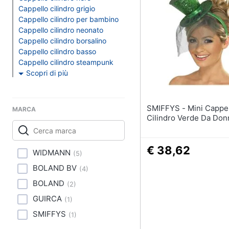
Clima
Nerf
Cappello cilindro grigio
Dinosauri
Cappello cilindro per bambino
Arredo
Cappello cilindro neonato
Barbie
Cappello cilindro borsalino
Puzzle
Brico e Giardinaggio
Cappello cilindro basso
Cappello cilindro steampunk
Vedi tutti
Salute e igiene
Scopri di più
Beauty
SMIFFYS - Mini Cappello A
Regali per la festa de
MARCA
Giocattoli
Cilindro Verde Da Don
Per gli amanti della t
Per gli sportivi
Prima infanzia
€ 38,62
WIDMANN
Per gli amanti della 
(
5
)
Fotografia
Per gli amanti della b
BOLAND BV
(
4
)
routine
BOLAND
Casalinghi
(
2
)
Vedi tutti
GUIRCA
(
1
)
Abbigliamento
SMIFFYS
(
1
)