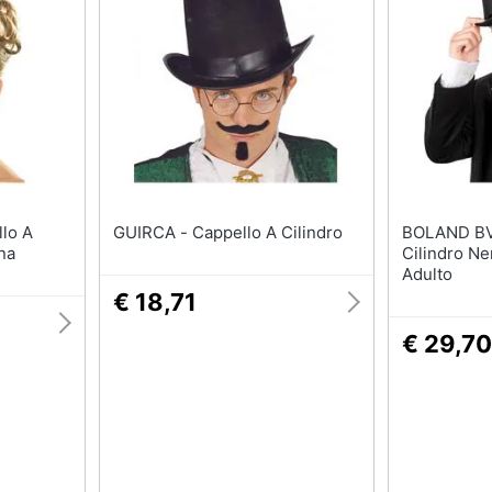
Regali di Natale per lui
Per chi ama le esperi
Regali di Natale per lei
Per gli sportivi
Regali di natale per teenager
Per gli amanti della b
routine
Regali di Natale per arredare
la casa
Per gli amanti della t
Vedi tutti
Vedi tutti
l papà
Regali festa della mamma
GUIRCA - Cappello A Cilindro
Halloween
BOLAND BV - Cappe
na
Cilindro Ne
ecnologia
Per le mamme amanti della
Zucca Halloween
Adulto
moda
Maschera per travest
€ 18,71
Per le mamme amanti della
moda
Costumi Halloween
beauty routine
€ 29,70
eauty
Unghie finte
Per le mamme sportive
Per le mamme appassionate
Vedi tutti
di arredo
Vedi tutti