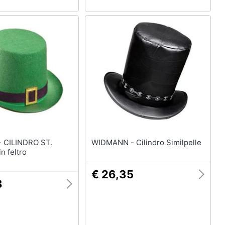
T.
WIDMANN - Cilindro Similpelle
n feltro
€ 26,35
8