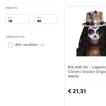
Sport
PREZZO
Animali
Motori
Libri, cd e dvd
VENDUTO DA
Festività e ricorrenze
Altri venditori
(
13
)
Promozioni
BOLAND BV - Cappello A
Cilindro Voodoo Grigio
Adulto
€ 21,31