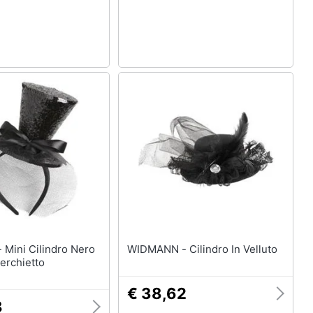
ero
WIDMANN - Cilindro In Velluto
Cerchietto
€ 38,62
8