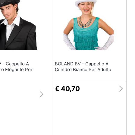
enze
Maschera per travestimenti
Costumi carnevale
eauty
Unghie finte
Parrucche
ecnologia
Vedi tutti
llo A
Boxing days
BOLAND BV - Cappello A
ro Elegante Per
Cilindro Bianco Per Adulto
Giocattoli - Boxing Days
imenti
€ 40,70