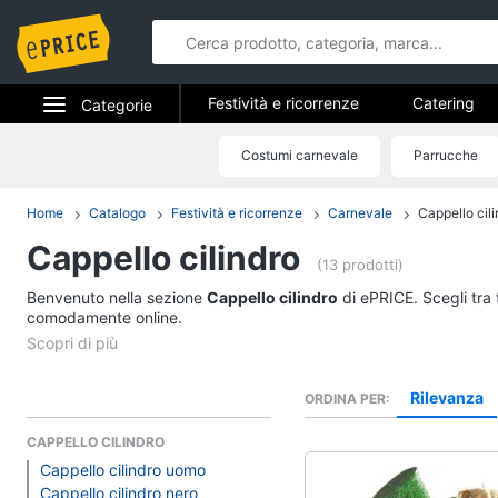
Festività e ricorrenze
Catering
Categorie
Regali di natale
Regali di san val
Elettrodomestici
Costumi carnevale
Parrucche
Festività e 
Regali festa della mamma
Hallow
Informatica
Home
Catalogo
Festività e ricorrenze
Carnevale
Cappello cili
Catering
Cappello cilindro
Telefonia
Confetti
(13 prodotti)
Segnaposto
Benvenuto nella sezione
Tv e Home Cinema
Cappello cilindro
di ePRICE. Scegli tra 
Posate
comodamente online.
Smart home
Decorazioni torte
Vedi tutti
Videogiochi
Rilevanza
ORDINA PER
CAPPELLO CILINDRO
Audio e musica
Epifania
Cappello cilindro uomo
Cappello cilindro nero