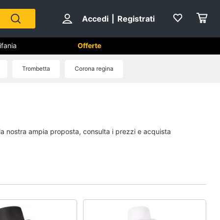
Accedi
|
Registrati
ifania
Offerte
Trombetta
Corona regina
Capodanno
Giochi per Natale
Scacchi
 la nostra ampia proposta, consulta i prezzi e acquista
Fuochi d artificio
Petardi
Vedi tutti
no
Carnevale