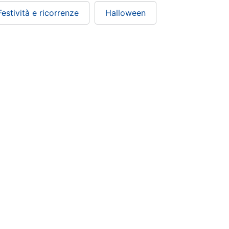
Festività e ricorrenze
Halloween
ePRICE ti serve
Black friday
Sezione Aiuto
Promozioni
Consegne e limitazioni