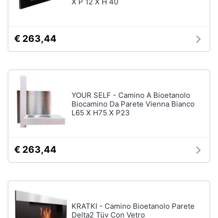
X P 12 X H 40
€ 263,44
YOUR SELF - Camino A Bioetanolo
Biocamino Da Parete Vienna Bianco
L65 X H75 X P23
€ 263,44
KRATKI - Camino Bioetanolo Parete
Delta2 Tüv Con Vetro