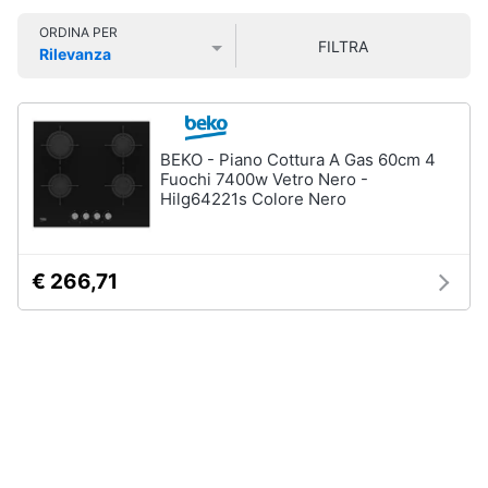
fissi
Smart
ORDINA PER
home
Condizionatore
FILTRA
Rilevanza
monosplit
Prezzo più basso
Prezzo più alto
Valutazioni
Condizionatori
Videogiochi
dual
split
Audio
BEKO - Piano Cottura A Gas 60cm 4
Condizionatori
e
Fuochi 7400w Vetro Nero -
trial
Hilg64221s Colore Nero
musica
split
Vedi
Clima
tutti
€ 266,71
Arredo
Ventilatori
e
Brico
Trattamento
e
dell'aria
Giardinaggio
Deumidificatore
Ventilatore
Salute