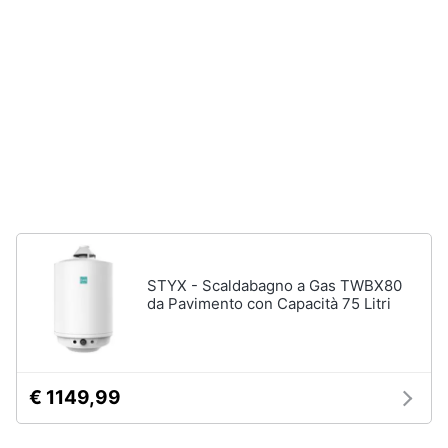
Ventilatore
e
da
igiene
soffitto
Ventilatore
Beauty
Dyson
Vedi
Giocattoli
tutti
Prima
infanzia
Accessori
climatizzazione
Fotografia
Termostato
STYX - Scaldabagno a Gas TWBX80
da Pavimento con Capacità 75 Litri
Termostato
caldaia
Casalinghi
Rivestimento
camino
Abbigliamento
€ 1149,99
Cornice
camino
Sport