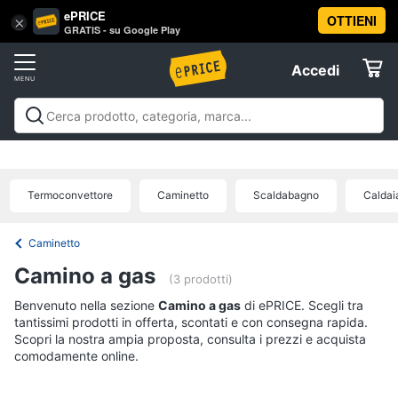
ePRICE
OTTIENI
Vai
×
Accedi
GRATIS - su Google Play
al
Registrati
menu
Accedi
Clima
Offerte
Riscaldamento
Clima
Riscaldamento
Condizionatori
Ventilatori e
Elettrodomestici
Trattamento dell'aria
Accessori climatizzazione
Offerte
Termoventilatore
Termoconvettore
Termoconvettore
Caminetto
Scaldabagno
Caldai
Informatica
Stufetta
Radiatore
Caminetto
Telefonia
Camino a gas
Vedi
(3 prodotti)
tutti
Benvenuto nella sezione
Tv
Camino a gas
di ePRICE. Scegli tra
tantissimi prodotti in offerta, scontati e con consegna rapida.
e
Scopri la nostra ampia proposta, consulta i prezzi e acquista
Home
comodamente online.
Cinema
Condizionatori
Condizionatori