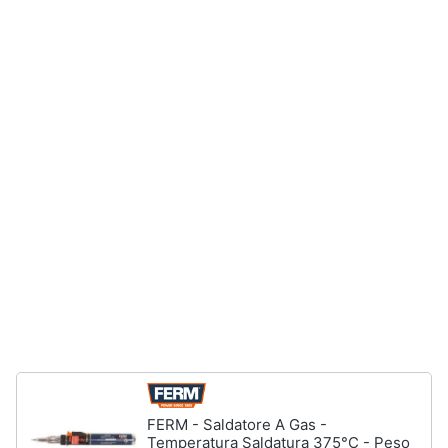
Vedi
tutti
Animali
Motori
Libri,
cd
e
dvd
Festività
e
ricorrenze
Promozioni
Servizi
FERM - Saldatore A Gas -
Temperatura Saldatura 375°C - Peso