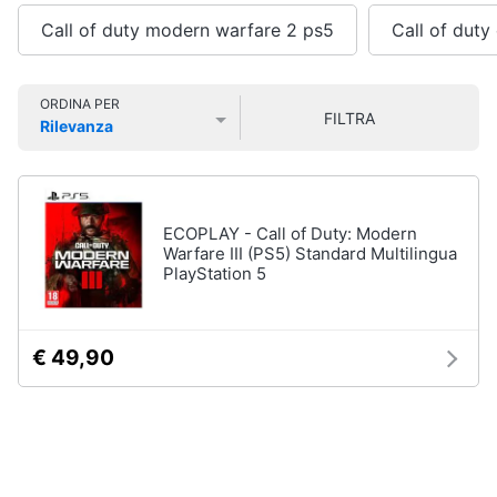
Smart
Call of duty modern warfare 2 ps5
Call of duty
home
Games
Videogiochi
ORDINA PER
Giochi
FILTRA
Rilevanza
PS5
Prezzo più basso
Prezzo più alto
Valutazioni
Audio
Giochi
ps4
e
musica
Giochi
nintendo
ECOPLAY - Call of Duty: Modern
switch
Warfare III (PS5) Standard Multilingua
Clima
PlayStation 5
Giochi
xbox
one
Arredo
€ 49,90
Vedi
tutti
Brico
e
Giardinaggio
Accessori
Salute
videogiochi