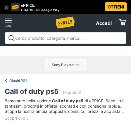
ePRICE
OTTIENI
Vai
×
Accedi
GRATIS - su Google Play
al
Registrati
menu
Accedi
Videogiochi
Offerte
Console
Videogiochi
Console
Games
Accessori
Elettrodomestici
videogiochi
Playstation
Xbox
Nintendo
Pc e mondo
PS5
console
gaming
Offerte
Sony Playstation
Console
Informatica
Nintendo
Switch
Giochi PS5
Telefonia
Xbox
Call of duty ps5
series
(9 prodotti)
x
Tv
Benvenuto nella sezione
Call of duty ps5
di ePRICE. Scegli tra
Xbox
tantissimi prodotti in offerta, scontati e con consegna rapida.
e
one
Scopri la nostra ampia proposta, consulta i prezzi e acquista
Home
comodamente online.
Cinema
Vedi
tutti