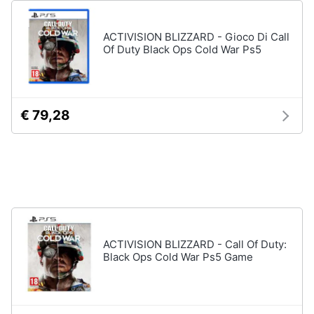
Assistenza
Vedi
clienti
tutti
ACTIVISION BLIZZARD - Gioco Di Call
Of Duty Black Ops Cold War Ps5
Esci
Nintendo
Nintendo
€ 79,28
switch
Console
Nintendo
Switch
Nintendo
Switch
2
Giochi
nintendo
ACTIVISION BLIZZARD - Call Of Duty:
switch
Black Ops Cold War Ps5 Game
Vedi
tutti