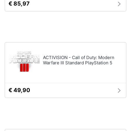
€ 85,97
Pc
e
mondo
gaming
Pc
Portatile
Gaming
Videogiochi
ACTIVISION - Call of Duty: Modern
Pc
Warfare III Standard PlayStation 5
Pc
Desktop
gaming
Sedia
€ 49,90
gaming
Vedi
tutti