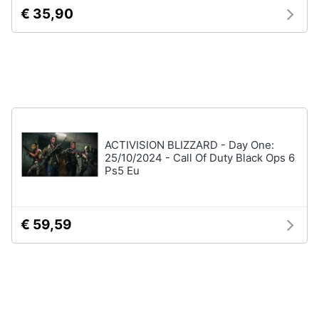
4
€ 35,90
Giochi
Animali
PS5
Vedi
Motori
tutti
Libri,
cd
e
Xbox
ACTIVISION BLIZZARD - Day One:
dvd
25/10/2024 - Call Of Duty Black Ops 6
Xbox
Ps5 Eu
series
x
Festività
e
Xbox
one
ricorrenze
€ 59,59
Console
Xbox
Promozioni
One
Giochi
Servizi
xbox
one