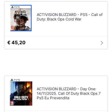
e
Playstation
igiene
vr
ACTIVISION BLIZZARD - PS5 - Call of
Joystick
Duty: Black Ops Cold War
ps4
Beauty
Playstation
vr2
Giocattoli
Playstation
€ 45,20
plus
Prima
Vedi
infanzia
tutti
Fotografia
Playstation
Casalinghi
PS5
ACTIVISION BLIZZARD - Day One:
console
14/11/2025. Call Of Duty Black Ops 7
Abbigliamento
Ps5 Eu Prevendita
PlayStation
5
Sport
PlayStation