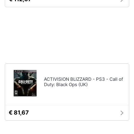
Pc
e
mondo
gaming
Pc
Portatile
Gaming
Videogiochi
Pc
Pc
Desktop
ACTIVISION BLIZZARD - PS3 - Call of
gaming
Duty: Black Ops (UK)
Sedia
gaming
Vedi
€ 81,67
tutti