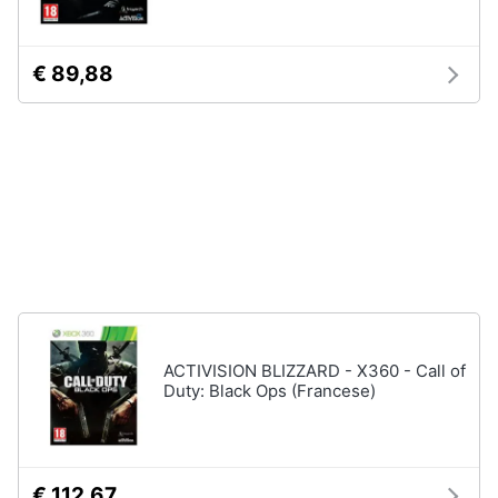
Assistenza
Vedi
clienti
tutti
€ 89,88
Esci
Nintendo
Nintendo
switch
Console
Nintendo
Switch
Nintendo
Switch
2
Giochi
ACTIVISION BLIZZARD - X360 - Call of
nintendo
Duty: Black Ops (Francese)
switch
Vedi
tutti
€ 112,67