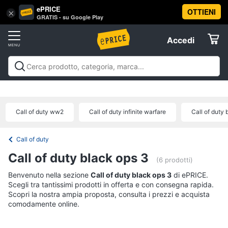
ePRICE
OTTIENI
Vai
×
Accedi
GRATIS - su Google Play
al
Registrati
menu
Accedi
Videogiochi
Offerte
Console
Videogiochi
Console
Games
Accessori
Elettrodomestici
videogiochi
Playstation
Xbox
Nintendo
Pc e mondo
PS5
console
gaming
Offerte
Call of duty ww2
Call of duty infinite warfare
Call of duty 
Console
Informatica
Nintendo
Switch
Call of duty
Telefonia
Xbox
Call of duty black ops 3
series
(6 prodotti)
x
Benvenuto nella sezione
Tv
Call of duty black ops 3
di ePRICE.
Xbox
Scegli tra tantissimi prodotti in offerta e con consegna rapida.
e
one
Scopri la nostra ampia proposta, consulta i prezzi e acquista
Home
comodamente online.
Cinema
Vedi
tutti