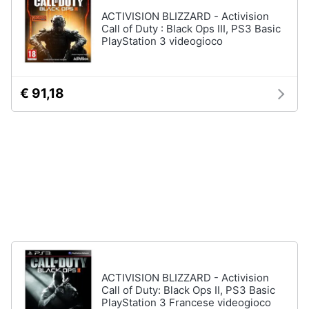
4
ACTIVISION BLIZZARD - Activision
Giochi
Animali
Call of Duty : Black Ops III, PS3 Basic
PS5
PlayStation 3 videogioco
Vedi
Motori
tutti
€ 91,18
Libri,
cd
e
Xbox
dvd
Xbox
series
x
Festività
e
Xbox
one
ricorrenze
Console
Xbox
Promozioni
One
Giochi
ACTIVISION BLIZZARD - Activision
Servizi
xbox
Call of Duty: Black Ops II, PS3 Basic
one
PlayStation 3 Francese videogioco