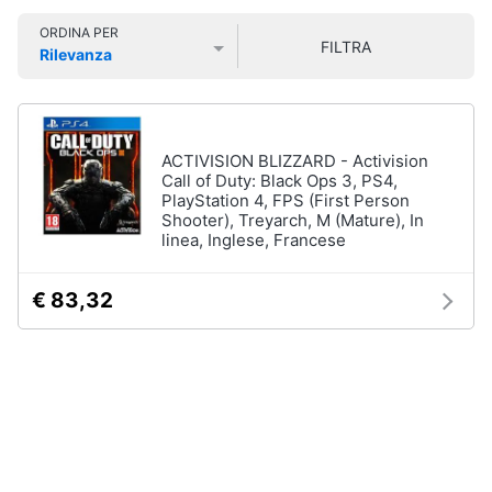
Smart
ORDINA PER
home
FILTRA
Rilevanza
Games
Prezzo più basso
Prezzo più alto
Valutazioni
Videogiochi
Giochi
PS5
Audio
Giochi
ACTIVISION BLIZZARD - Activision
ps4
e
Call of Duty: Black Ops 3, PS4,
PlayStation 4, FPS (First Person
musica
Giochi
Shooter), Treyarch, M (Mature), In
nintendo
linea, Inglese, Francese
switch
Clima
Giochi
xbox
€ 83,32
one
Arredo
Vedi
tutti
Brico
e
Giardinaggio
Accessori
Salute
videogiochi