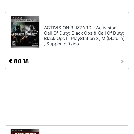
e
Playstation
igiene
vr
Joystick
ps4
Beauty
ACTIVISION BLIZZARD - Activision
Call Of Duty: Black Ops & Call Of Duty:
Playstation
Black Ops II, PlayStation 3, M (Mature)
vr2
Giocattoli
, Supporto fisico
Playstation
plus
Prima
€ 80,18
Vedi
infanzia
tutti
Fotografia
Playstation
Casalinghi
PS5
console
Abbigliamento
PlayStation
5
Sport
PlayStation