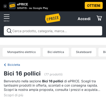
ePRICE
OTTIENI
Vai
×
Accedi
GRATIS - su Google Play
al
Registrati
menu
Accedi
Giocattoli
Offerte
Barbie,
Giocattoli
Barbie, bambole e peluche
Personaggi,
bambole
Elettrodomestici
supereroi e action figures
Veicoli, cavalcabili e
e
radiocomandati
Mattoncini e costruzioni
Giochi da
peluche
Monopattino elettrico
Bici elettrica
Skateboard
Bi
giardino e da spiaggia
Giochi di società e da
Informatica
Barbie
tavolo
Giochi educativi e creativi
Giochi prima
infanzia
Giochi di imitazione e armi giocattolo
Mobilità
Principesse
Bicicletta
Disney
e sport
Offerte
Telefonia
Bici 16 pollici
Bambola
(77 prodotti)
Bambole
Benvenuto nella sezione
Bici 16 pollici
di ePRICE. Scegli tra
Tv
Reborn
tantissimi prodotti in offerta, scontati e con consegna rapida.
e
Scopri la nostra ampia proposta, consulta i prezzi e acquista
Home
comodamente online.
Vedi
Cinema
tutti