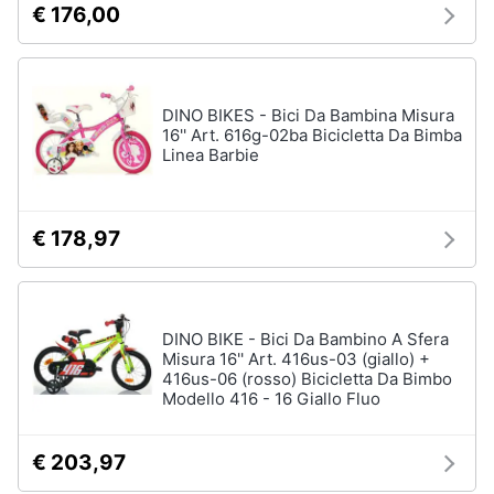
€ 176,00
e
e
radiocomandati
igiene
Drone
Macchinine
Beauty
DINO BIKES - Bici Da Bambina Misura
Robot
16'' Art. 616g-02ba Bicicletta Da Bimba
giocattolo
Linea Barbie
Giocattoli
Modellini
Prima
Vedi
€ 178,97
tutti
infanzia
Fotografia
Mattoncini
DINO BIKE - Bici Da Bambino A Sfera
e
Misura 16'' Art. 416us-03 (giallo) +
Casalinghi
costruzioni
416us-06 (rosso) Bicicletta Da Bimbo
Modello 416 - 16 Giallo Fluo
Lego
Abbigliamento
Geomag
€ 203,97
Mattoncini
Sport