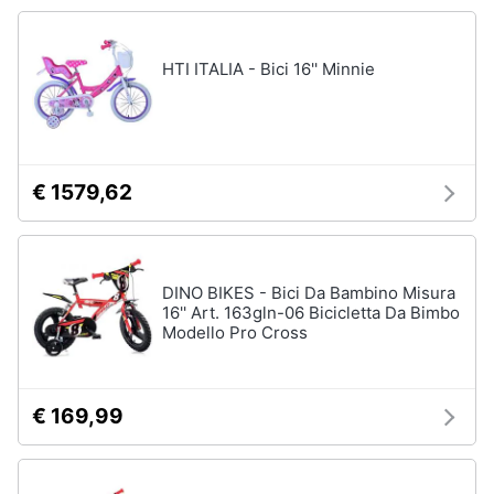
Chiodini
gioco
Animali
Vedi
HTI ITALIA - Bici 16'' Minnie
tutti
Motori
Libri,
Giochi
cd
€ 1579,62
da
e
giardino
dvd
e
da
spiaggia
DINO BIKES - Bici Da Bambino Misura
Festività
Kayak
16'' Art. 163gln-06 Bicicletta Da Bimbo
e
Modello Pro Cross
Palloncini
ricorrenze
Pallone
da
Promozioni
calcio
€ 169,99
Palla
Servizi
da
basket