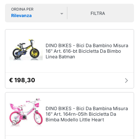
Smart
ORDINA PER
home
FILTRA
Rilevanza
Personaggi,
supereroi
Prezzo più basso
Prezzo più alto
Valutazioni
e
Videogiochi
action
figures
Audio
DINO BIKES - Bici Da Bambino Misura
Thanos
e
16'' Art. 616-bt Bicicletta Da Bimbo
Peppa
Linea Batman
musica
Pig
Harry
Clima
Potter
€ 198,30
Spider-
Man
Arredo
Vedi
tutti
Brico
DINO BIKES - Bici Da Bambina Misura
e
16'' Art. 164rn-05lh Bicicletta Da
Bimba Modello Little Heart
Giardinaggio
Veicoli,
Salute
cavalcabili