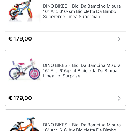
Assistenza
DINO BIKES - Bici Da Bambino Misura
Vedi
clienti
16'' Art. 616-sm Bicicletta Da Bimbo
tutti
Supereroe Linea Superman
Esci
Giochi
€ 179,00
di
società
e
da
tavolo
DINO BIKES - Bici Da Bambina Misura
Giochi
16'' Art. 616g-lol Bicicletta Da Bimba
per
Linea Lol Surprise
Natale
Scacchi
Bowling
€ 179,00
Carte
pokemon
Vedi
DINO BIKES - Bici Da Bambino Misura
tutti
16'' Art. 616-hw Bicicletta Da Bimbo