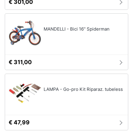
€ 301,00
Vedi
tutti
MANDELLI - Bici 16'' Spiderman
Mobilità
e
sport
Monopattino
elettrico
€ 311,00
Bici
elettrica
Skateboard
LAMPA - Go-pro Kit Riparaz. tubeless
Bicicletta
Vedi
tutti
€ 47,99