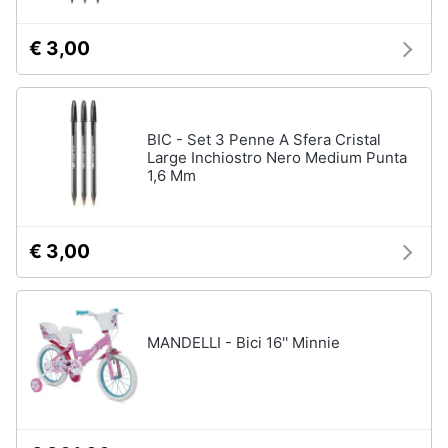
Carillon
€ 3,00
Peluche
Palestrina
Vedi
tutti
BIC - Set 3 Penne A Sfera Cristal
Large Inchiostro Nero Medium Punta
1,6 Mm
Giochi
di
€ 3,00
imitazione
e
armi
giocattolo
Nerf
MANDELLI - Bici 16'' Minnie
Arco
Freccette
Nerf
fortnite