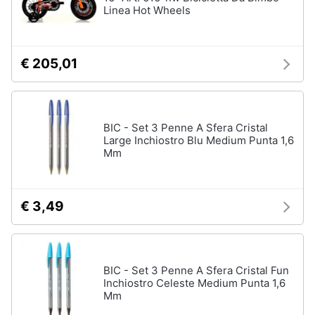
Linea Hot Wheels
Giochi
educativi
€ 205,01
e
creativi
Puzzle
Mappamondo
BIC - Set 3 Penne A Sfera Cristal
Large Inchiostro Blu Medium Punta 1,6
Geomag
Mm
Mattoncini
Vedi
tutti
€ 3,49
Giochi
BIC - Set 3 Penne A Sfera Cristal Fun
prima
Inchiostro Celeste Medium Punta 1,6
infanzia
Mm
Bambola