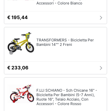
Chiodini
Accessori - Colore Bianco
gioco
Animali
Vedi
€ 195,44
tutti
Motori
Libri,
TRANSFORMERS - Bicicletta Per
Giochi
cd
da
Bambini 14"" 2 Freni
e
giardino
dvd
e
da
spiaggia
Festività
€ 233,06
Kayak
e
Palloncini
ricorrenze
Pallone
da
Promozioni
F.LLI SCHIANO - Sch Chicane 16'' -
calcio
Bicicletta Per Bambini (5-7 Anni),
Palla
Ruote 16'', Telaio Acciaio, Con
Servizi
da
Accessori - Colore Rosso
basket