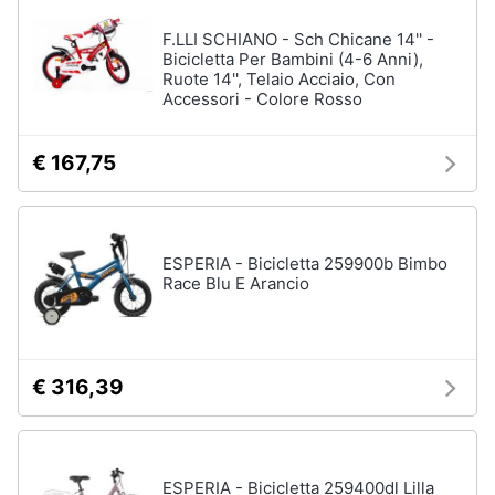
Carillon
F.LLI SCHIANO - Sch Chicane 14'' -
Peluche
Bicicletta Per Bambini (4-6 Anni),
Ruote 14'', Telaio Acciaio, Con
Palestrina
Accessori - Colore Rosso
Vedi
tutti
€ 167,75
Giochi
di
ESPERIA - Bicicletta 259900b Bimbo
imitazione
Race Blu E Arancio
e
armi
giocattolo
Nerf
€ 316,39
Arco
Freccette
Nerf
fortnite
ESPERIA - Bicicletta 259400dl Lilla