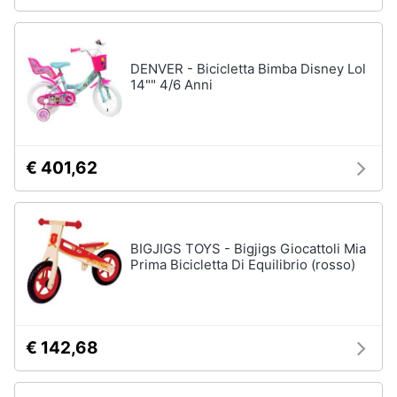
Giochi
DENVER - Bicicletta Bimba Disney Lol
educativi
14"" 4/6 Anni
e
creativi
Puzzle
Mappamondo
€ 401,62
Geomag
Mattoncini
Vedi
BIGJIGS TOYS - Bigjigs Giocattoli Mia
tutti
Prima Bicicletta Di Equilibrio (rosso)
Giochi
€ 142,68
prima
infanzia
Bambola