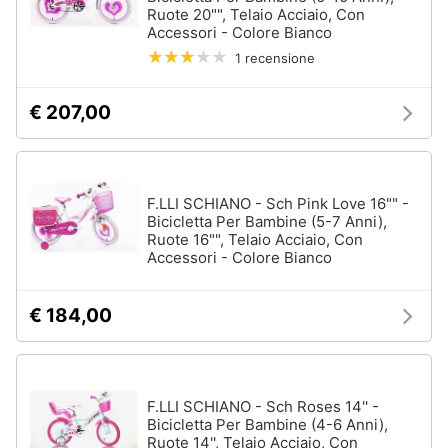
e
Ruote 20"", Telaio Acciaio, Con
e
radiocomandati
Accessori - Colore Bianco
igiene
Drone
1 recensione
Macchinine
Beauty
€ 207,00
Robot
giocattolo
Giocattoli
Modellini
Prima
Vedi
F.LLI SCHIANO - Sch Pink Love 16"" -
tutti
infanzia
Bicicletta Per Bambine (5-7 Anni),
Ruote 16"", Telaio Acciaio, Con
Accessori - Colore Bianco
Fotografia
Mattoncini
€ 184,00
e
Casalinghi
costruzioni
Lego
Abbigliamento
Geomag
F.LLI SCHIANO - Sch Roses 14'' -
Mattoncini
Bicicletta Per Bambine (4-6 Anni),
Sport
Ruote 14'', Telaio Acciaio, Con