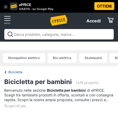
ePRICE
OTTIENI
Vai
×
Accedi
GRATIS - su Google Play
al
Registrati
menu
Accedi
Giocattoli
Offerte
Barbie,
Giocattoli
Barbie, bambole e peluche
Personaggi,
bambole
Elettrodomestici
supereroi e action figures
Veicoli, cavalcabili e
e
radiocomandati
Mattoncini e costruzioni
Giochi da
peluche
Monopattino elettrico
Bici elettrica
Skateboard
Bi
giardino e da spiaggia
Giochi di società e da
Informatica
Barbie
tavolo
Giochi educativi e creativi
Giochi prima
infanzia
Giochi di imitazione e armi giocattolo
Mobilità
Principesse
Bicicletta
Disney
e sport
Offerte
Telefonia
Bicicletta per bambini
Bambola
(478 prodotti)
Bambole
Benvenuto nella sezione
Bicicletta per bambini
di ePRICE.
Tv
Reborn
Scegli tra tantissimi prodotti in offerta, scontati e con consegna
e
rapida. Scopri la nostra ampia proposta, consulta i prezzi e
Home
acquista comodamente online.
Vedi
Cinema
tutti