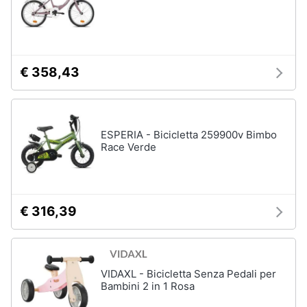
Vedi
tutti
€ 358,43
Mobilità
e
sport
Monopattino
ESPERIA - Bicicletta 259900v Bimbo
elettrico
Race Verde
Bici
elettrica
Skateboard
€ 316,39
Bicicletta
Vedi
tutti
VIDAXL - Bicicletta Senza Pedali per
Bambini 2 in 1 Rosa