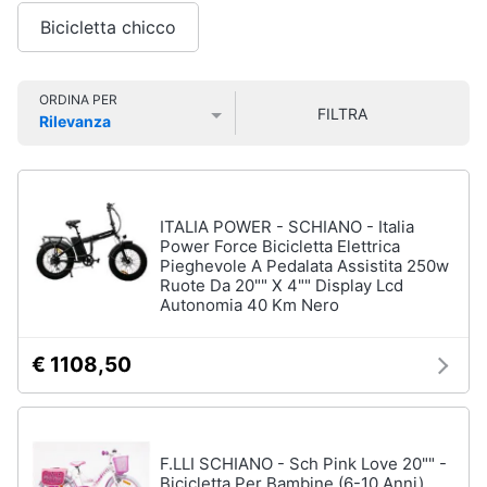
Smart
Bicicletta chicco
home
Personaggi,
supereroi
e
Videogiochi
ORDINA PER
action
FILTRA
Rilevanza
figures
Prezzo più basso
Prezzo più alto
Valutazioni
Audio
Thanos
e
Peppa
musica
Pig
ITALIA POWER - SCHIANO - Italia
Harry
Power Force Bicicletta Elettrica
Clima
Potter
Pieghevole A Pedalata Assistita 250w
Ruote Da 20"" X 4"" Display Lcd
Spider-
Autonomia 40 Km Nero
Man
Arredo
Vedi
€ 1108,50
tutti
Brico
e
Giardinaggio
F.LLI SCHIANO - Sch Pink Love 20"" -
Veicoli,
Salute
cavalcabili
Bicicletta Per Bambine (6-10 Anni),