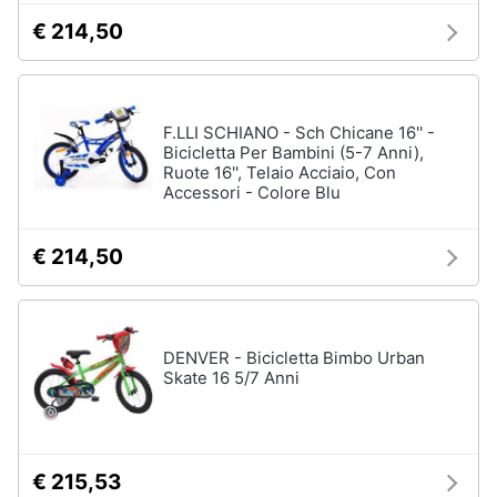
Assistenza
Vedi
€ 214,50
clienti
tutti
Esci
F.LLI SCHIANO - Sch Chicane 16'' -
Giochi
Bicicletta Per Bambini (5-7 Anni),
di
Ruote 16'', Telaio Acciaio, Con
società
Accessori - Colore Blu
e
da
tavolo
€ 214,50
Giochi
per
Natale
Scacchi
DENVER - Bicicletta Bimbo Urban
Bowling
Skate 16 5/7 Anni
Carte
pokemon
Vedi
tutti
€ 215,53