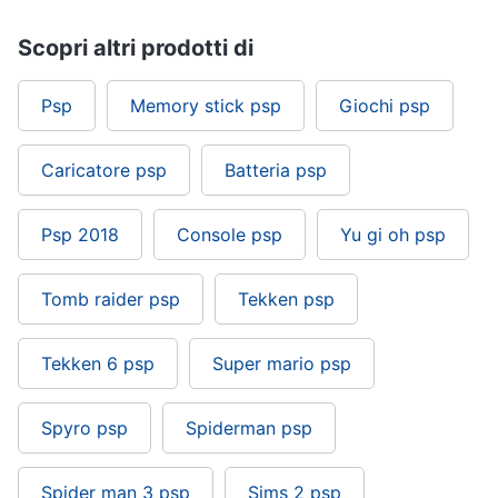
Scopri altri prodotti di
Pc
e
mondo
Psp
Memory stick psp
Giochi psp
gaming
Pc
Portatile
Caricatore psp
Batteria psp
Gaming
Videogiochi
Psp 2018
Console psp
Yu gi oh psp
Pc
Pc
Desktop
Tomb raider psp
Tekken psp
gaming
Sedia
gaming
Tekken 6 psp
Super mario psp
Vedi
tutti
Spyro psp
Spiderman psp
Spider man 3 psp
Sims 2 psp