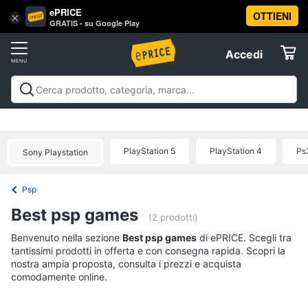
ePRICE
OTTIENI
Vai
×
Accedi
GRATIS - su Google Play
al
Registrati
menu
Accedi
Videogiochi
Offerte
Console
Videogiochi
Console
Games
Accessori
Elettrodomestici
videogiochi
Playstation
Xbox
Nintendo
Pc e mondo
PS5
console
gaming
Offerte
PlayStation 5
PlayStation 4
Ps
Sony Playstation
Console
Informatica
Nintendo
Switch
Psp
Telefonia
Xbox
Best psp games
series
(2 prodotti)
x
Tv
Benvenuto nella sezione
Best psp games
di ePRICE. Scegli tra
Xbox
tantissimi prodotti in offerta e con consegna rapida. Scopri la
e
one
nostra ampia proposta, consulta i prezzi e acquista
Home
comodamente online.
Cinema
Vedi
tutti