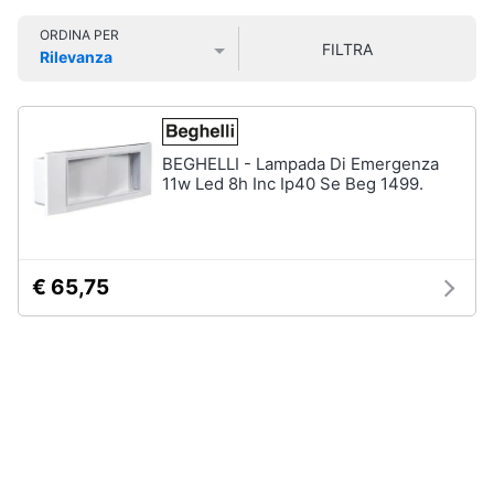
Smart
ORDINA PER
home
FILTRA
Rilevanza
Prezzo più basso
Prezzo più alto
Valutazioni
Videogiochi
Audio
BEGHELLI - Lampada Di Emergenza
e
11w Led 8h Inc Ip40 Se Beg 1499.
musica
Clima
€ 65,75
Arredo
Brico
e
Giardinaggio
Salute