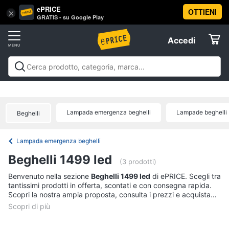
ePRICE
OTTIENI
Vai
×
Accedi
GRATIS - su Google Play
al
Registrati
menu
Accedi
Offerte
Offerte
Elettrodomestici
Lampada emergenza beghelli
Lampade beghelli
Beghelli
Informatica
Lampada emergenza beghelli
Telefonia
Beghelli 1499 led
(3 prodotti)
Tv
Benvenuto nella sezione
Beghelli 1499 led
di ePRICE. Scegli tra
tantissimi prodotti in offerta, scontati e con consegna rapida.
e
Scopri la nostra ampia proposta, consulta i prezzi e acquista
Home
comodamente online.
Cinema