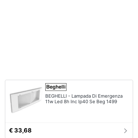
Animali
Motori
Libri,
cd
e
dvd
Festività
e
ricorrenze
BEGHELLI - Lampada Di Emergenza
11w Led 8h Inc Ip40 Se Beg 1499
Promozioni
Servizi
€ 33,68