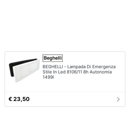
e
igiene
Beauty
Giocattoli
Prima
infanzia
BEGHELLI - Lampada Di Emergenza
Stile In Led 8106/11 8h Autonomia
1499l
Fotografia
Casalinghi
€ 23,50
Abbigliamento
Sport