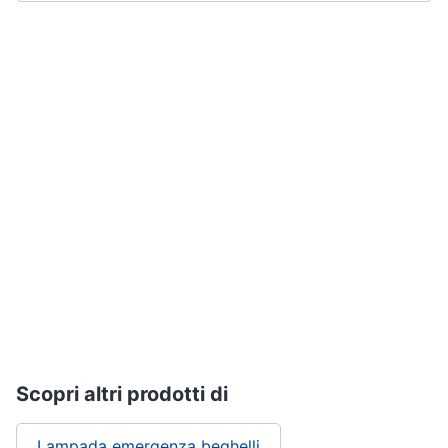
Assistenza
clienti
Esci
Scopri altri prodotti di
Lampada emergenza beghelli