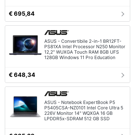
Assistenza
clienti
€ 695,84
Hard
Disk
Esci
e
Storage
ASUS - Convertibile 2-in-1 BR12FT-
Nas
PS81XA Intel Processor N250 Monitor
12,2" WUXGA Touch RAM 8GB UFS
Hard
128GB Windows 11 Pro Education
disk
SSD
€ 648,34
Hard
disk
esterno
Vedi
ASUS - Notebook ExpertBook P5
tutti
P5405CSA-NZ0101 Intel Core Ultra 5
226V Monitor 14" WQXGA 16 GB
LPDDR5x-SDRAM 512 GB SSD
Networking
e