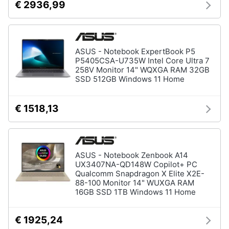
€ 2936,99
Termostato
wifi
Videocitofono
Vedi
ASUS - Notebook ExpertBook P5
tutti
P5405CSA-U735W Intel Core Ultra 7
258V Monitor 14" WQXGA RAM 32GB
SSD 512GB Windows 11 Home
Accessori
€ 1518,13
informatica
Webcam
Software
Tastiera
ASUS - Notebook Zenbook A14
UX3407NA-QD148W Copilot+ PC
Sistema
Qualcomm Snapdragon X Elite X2E-
operativo
88-100 Monitor 14" WUXGA RAM
windows
16GB SSD 1TB Windows 11 Home
10
Vedi
€ 1925,24
tutti