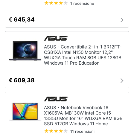
Processore
1 recensione
Intel
Animali
Ram
€ 645,34
Vedi
Motori
tutti
Libri,
ASUS - Convertibile 2- in-1 BR12FT-
cd
CS81XA Intel N150 Monitor 12,2"
e
WUXGA Touch RAM 8GB UFS 128GB
Stampanti
Windows 11 Pro Education
dvd
e
Scanner
Stampanti
€ 609,38
Festività
e
Stampanti
3D
ricorrenze
Scanner
ASUS - Notebook Vivobook 16
Promozioni
Stampanti
X1605VA-MB130W Intel Core i5-
laser
1335U Monitor 16" WUXGA RAM 8GB
SSD 512GB Windows 11 Home
Servizi
Vedi
tutti
11 recensioni