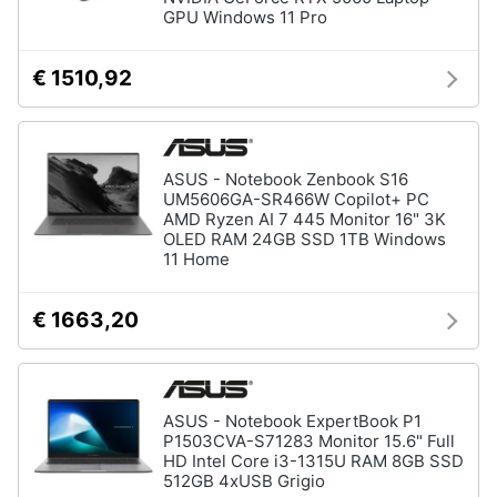
Tablet
e
GPU Windows 11 Pro
e
igiene
Ebook
€ 1510,92
Tablet
Beauty
iPad
eBook
Giocattoli
reader
ASUS - Notebook Zenbook S16
UM5606GA-SR466W Copilot+ PC
Tavoletta
grafica
AMD Ryzen AI 7 445 Monitor 16" 3K
Prima
OLED RAM 24GB SSD 1TB Windows
infanzia
11 Home
Vedi
tutti
Fotografia
€ 1663,20
Casalinghi
Componenti
Pc
ASUS - Notebook ExpertBook P1
Abbigliamento
Software
P1503CVA-S71283 Monitor 15.6" Full
Sistema
HD Intel Core i3-1315U RAM 8GB SSD
operativo
512GB 4xUSB Grigio
Sport