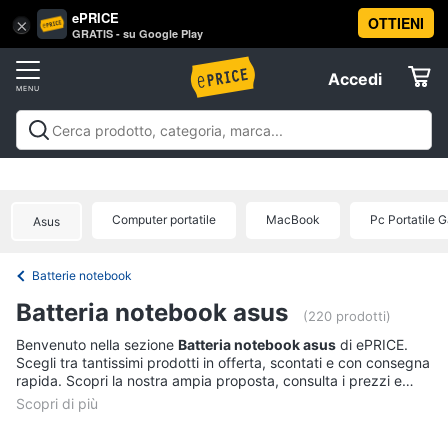
ePRICE
OTTIENI
Vai
×
Accedi
GRATIS - su Google Play
al
Registrati
menu
Accedi
Informatica
Offerte
Pc
Informatica
Pc Desktop e Monitor
Pc Portatili e
Desktop
Elettrodomestici
Notebook
Tablet e Ebook
Componenti Pc
Stampanti e
e
Scanner
Hard Disk e Storage
Networking e
Monitor
Computer portatile
MacBook
Pc Portatile 
Asus
Wireless
Videosorveglianza e Automazione
Informatica
Computer
casa
Accessori informatica
Offerte
fisso
Batterie notebook
Monitor
Telefonia
Batteria notebook asus
PC
(220 prodotti)
Tower
Tv
Benvenuto nella sezione
Batteria notebook asus
di ePRICE.
iMac
Scegli tra tantissimi prodotti in offerta, scontati e con consegna
e
rapida. Scopri la nostra ampia proposta, consulta i prezzi e
Home
Vedi
acquista comodamente online.
Cinema
tutti