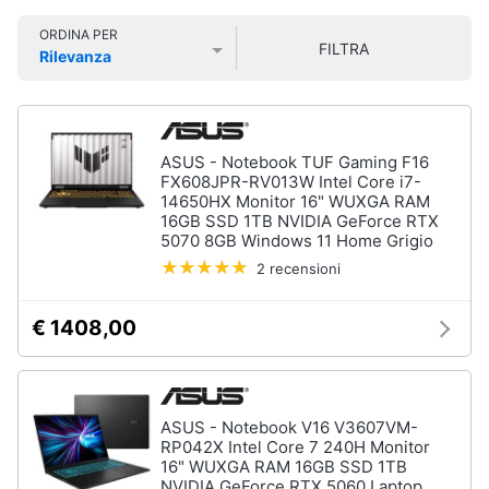
Smart
ORDINA PER
home
FILTRA
Pc
Rilevanza
Portatili
Prezzo più basso
Prezzo più alto
Valutazioni
e
Videogiochi
Notebook
Computer
Audio
ASUS - Notebook TUF Gaming F16
portatile
e
FX608JPR-RV013W Intel Core i7-
MacBook
musica
14650HX Monitor 16" WUXGA RAM
16GB SSD 1TB NVIDIA GeForce RTX
Pc
5070 8GB Windows 11 Home Grigio
Portatile
Clima
Gaming
2 recensioni
Pc
2
Arredo
€ 1408,00
in
1
Brico
Vedi
e
tutti
Giardinaggio
ASUS - Notebook V16 V3607VM-
RP042X Intel Core 7 240H Monitor
16" WUXGA RAM 16GB SSD 1TB
Salute
NVIDIA GeForce RTX 5060 Laptop