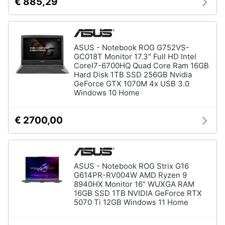
€ 885,29
Wireless
Switch
Ripetitore
wifi
ASUS - Notebook ROG G752VS-
GC018T Monitor 17.3" Full HD Intel
Router
CoreI7-6700HQ Quad Core Ram 16GB
Hard Disk 1TB SSD 256GB Nvidia
Server
GeForce GTX 1070M 4x USB 3.0
Windows 10 Home
Vedi
tutti
€ 2700,00
Videosorveglianza
e
Automazione
ASUS - Notebook ROG Strix G16
casa
G614PR-RV004W AMD Ryzen 9
8940HX Monitor 16" WUXGA RAM
Telecamera
16GB SSD 1TB NVIDIA GeForce RTX
wifi
5070 Ti 12GB Windows 11 Home
Telecamere
videosorveglianza