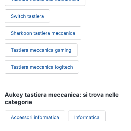
Wireless
Switch
Switch tastiera
Ripetitore
wifi
Sharkoon tastiera meccanica
Router
Server
Tastiera meccanica gaming
Vedi
tutti
Tastiera meccanica logitech
Videosorveglianza
e
Aukey tastiera meccanica: si trova nelle
Automazione
casa
categorie
Telecamera
wifi
Accessori informatica
Informatica
Telecamere
videosorveglianza