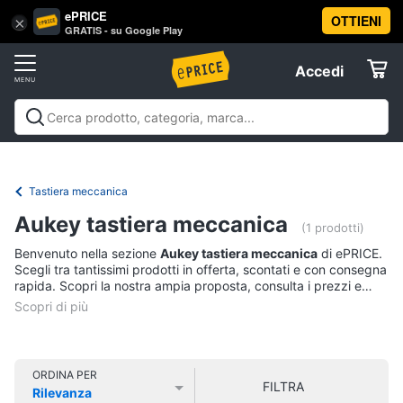
ePRICE
OTTIENI
Vai
×
Accedi
GRATIS - su Google Play
al
Registrati
menu
Accedi
Informatica
Offerte
Pc
Informatica
Pc Desktop e Monitor
Pc Portatili e
Desktop
Elettrodomestici
Notebook
Tablet e Ebook
Componenti Pc
Stampanti e
e
Scanner
Hard Disk e Storage
Networking e
Monitor
Tastiera meccanica
Wireless
Videosorveglianza e Automazione
Informatica
Computer
Aukey tastiera meccanica
casa
Accessori informatica
Offerte
(1 prodotti)
fisso
Benvenuto nella sezione
Aukey tastiera meccanica
di ePRICE.
Monitor
Telefonia
Scegli tra tantissimi prodotti in offerta, scontati e con consegna
PC
rapida. Scopri la nostra ampia proposta, consulta i prezzi e
Tower
acquista comodamente online.
Tv
iMac
e
Home
Vedi
Cinema
tutti
ORDINA PER
FILTRA
Rilevanza