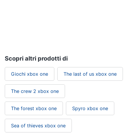
Pc
e
mondo
gaming
Pc
Portatile
Gaming
Videogiochi
Scopri altri prodotti di
Pc
Pc
Giochi xbox one
The last of us xbox one
Desktop
gaming
Sedia
The crew 2 xbox one
gaming
Vedi
The forest xbox one
Spyro xbox one
tutti
Sea of thieves xbox one