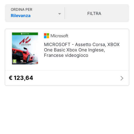
Smart
ORDINA PER
home
FILTRA
Rilevanza
Games
Prezzo più basso
Prezzo più alto
Valutazioni
Videogiochi
Giochi
PS5
Audio
Giochi
MICROSOFT - Assetto Corsa, XBOX
ps4
e
One Basic Xbox One Inglese,
musica
Francese videogioco
Giochi
nintendo
switch
Clima
Giochi
€ 123,64
xbox
one
Arredo
Vedi
tutti
Brico
e
Giardinaggio
Accessori
Salute
videogiochi