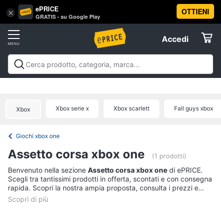
ePRICE
OTTIENI
Vai
×
Accedi
GRATIS - su Google Play
al
Registrati
menu
Accedi
Videogiochi
Offerte
Console
Videogiochi
Console
Games
Accessori
Elettrodomestici
videogiochi
Playstation
Xbox
Nintendo
Pc e mondo
PS5
console
gaming
Offerte
Xbox serie x
Xbox scarlett
Fall guys xbox
Xbox
Console
Informatica
Nintendo
Switch
Giochi xbox one
Telefonia
Xbox
Assetto corsa xbox one
series
(1 prodotti)
x
Tv
Benvenuto nella sezione
Assetto corsa xbox one
di ePRICE.
Xbox
Scegli tra tantissimi prodotti in offerta, scontati e con consegna
e
one
rapida. Scopri la nostra ampia proposta, consulta i prezzi e
Home
acquista comodamente online.
Cinema
Vedi
tutti