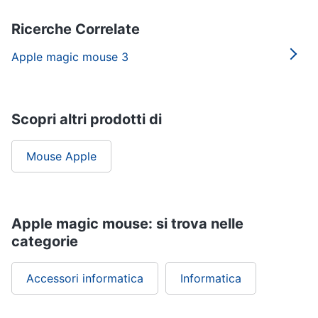
Termostato
wifi
Ricerche Correlate
Videocitofono
Apple magic mouse 3
Vedi
tutti
Scopri altri prodotti di
Accessori
informatica
Mouse Apple
Webcam
Software
Tastiera
Apple magic mouse: si trova nelle
Sistema
categorie
operativo
windows
10
Accessori informatica
Informatica
Vedi
tutti