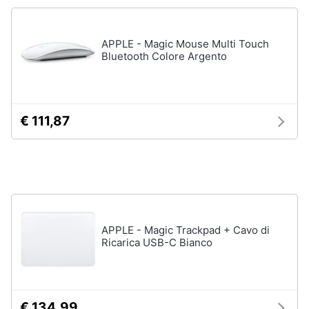
Processore
Intel
Animali
Ram
APPLE - Magic Mouse Multi Touch
Bluetooth Colore Argento
Vedi
Motori
tutti
Libri,
cd
€ 111,87
e
Stampanti
dvd
e
Scanner
Stampanti
Festività
e
Stampanti
3D
ricorrenze
APPLE - Magic Trackpad + Cavo di
Scanner
Ricarica USB-C Bianco
Promozioni
Stampanti
laser
Servizi
Vedi
tutti
€ 134,99