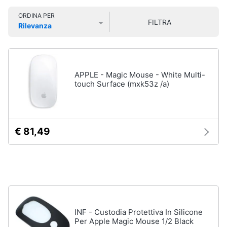
Smart
ORDINA PER
home
FILTRA
Rilevanza
Pc
Portatili
Prezzo più basso
Prezzo più alto
Valutazioni
e
Videogiochi
Notebook
Computer
Audio
APPLE - Magic Mouse - White Multi-
portatile
e
touch Surface (mxk53z /a)
MacBook
musica
Pc
Portatile
Clima
Gaming
€ 81,49
Pc
2
Arredo
in
1
Brico
Vedi
e
tutti
Giardinaggio
INF - Custodia Protettiva In Silicone
Per Apple Magic Mouse 1/2 Black
Salute