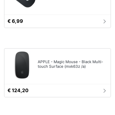
Tablet
e
e
igiene
Ebook
Tablet
€ 6,99
Beauty
iPad
eBook
Giocattoli
reader
Tavoletta
grafica
Prima
infanzia
Vedi
APPLE - Magic Mouse - Black Multi-
tutti
touch Surface (mxk63z /a)
Fotografia
Casalinghi
Componenti
€ 124,20
Pc
Abbigliamento
Software
Sistema
operativo
Sport