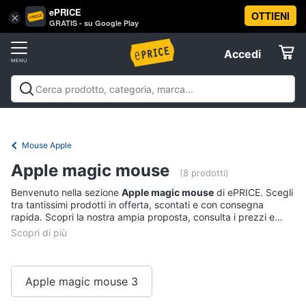
ePRICE
OTTIENI
Vai
×
Accedi
GRATIS - su Google Play
al
Registrati
menu
Accedi
Informatica
Offerte
Pc
Informatica
Pc Desktop e Monitor
Pc Portatili e
Desktop
Elettrodomestici
Notebook
Tablet e Ebook
Componenti Pc
Stampanti e
e
Scanner
Hard Disk e Storage
Networking e
Monitor
Mouse Apple
Wireless
Videosorveglianza e Automazione
Informatica
Computer
Apple magic mouse
casa
Accessori informatica
Offerte
(8 prodotti)
fisso
Benvenuto nella sezione
Apple magic mouse
di ePRICE. Scegli
Monitor
Telefonia
tra tantissimi prodotti in offerta, scontati e con consegna
PC
rapida. Scopri la nostra ampia proposta, consulta i prezzi e
Tower
acquista comodamente online.
Tv
iMac
e
Home
Vedi
Cinema
Apple magic mouse 3
tutti