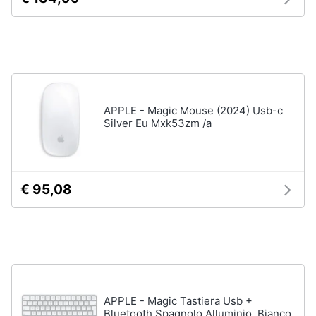
Assistenza
clienti
Hard
Disk
Esci
e
Storage
Nas
APPLE - Magic Mouse (2024) Usb-c
Silver Eu Mxk53zm /a
Hard
disk
SSD
Hard
€ 95,08
disk
esterno
Vedi
tutti
APPLE - Magic Tastiera Usb +
Networking
Bluetooth Spagnolo Alluminio, Bianco
e