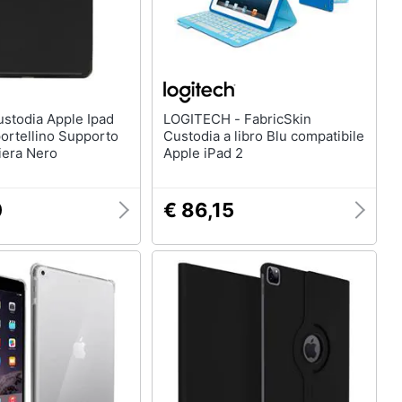
Telecamera wifi
Telecamere videosorveglianza
Termostato wifi
Videocitofono
LOGITECH - FabricSkin
Vedi tutti
ortellino Supporto
Custodia a libro Blu compatibile
tiera Nero
Apple iPad 2
0
€ 86,15