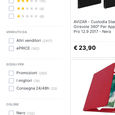
Sport
(15)
(4)
Animali
(6)
AVIZAR - Custodia Stand
Motori
Girevole 360° Per App
Pro 12.9 2017 - Nera
VENDUTO DA
Libri, cd e dvd
Altri venditori
(
2917
)
Festività e ricorrenze
€ 23,90
ePRICE
(
162
)
Promozioni
SCEGLI PER
Promozioni
(
260
)
I migliori
(
76
)
Consegna 24/48h
(
25
)
COLORE
Nero
(
132
)