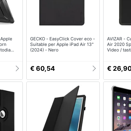
Nas
Switch
Hard disk
Ripetitore wifi
SSD
Router
Hard disk esterno
Server
Vedi tutti
Vedi tutti
GECKO - EasyClick Cover eco -
AVIZAR - Custodia Apple Ipad
corn
Suitable per Apple iPad Air 13"
Air 2020 Sp
todia
(2024) - Nero
Video / tas
body]
ncastro
ca
 Lo
€ 60,54
€ 26,9
esistente
 Per Ipad
ndows 10