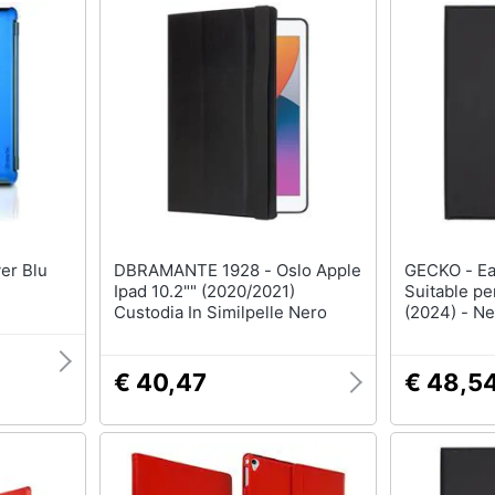
DBRAMANTE 1928 - Oslo Apple
GECKO - EasyClick Cover eco -
d
Ipad 10.2"" (2020/2021)
Suitable pe
Custodia In Similpelle Nero
(2024) - N
€ 40,47
€ 48,5