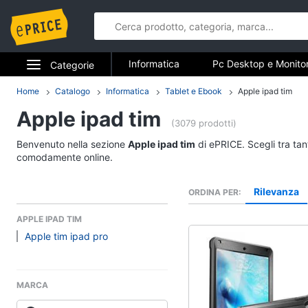
Informatica
Pc Desktop e Monito
Categorie
Stampanti e Scanner
Hard Disk 
Elettrodomestici
Home
Catalogo
Informatica
Tablet e Ebook
Apple ipad tim
Informatica
Accessori informatica
Apple ipad tim
Informatica
(3079 prodotti)
Pc Desktop e Monito
Benvenuto nella sezione
Apple ipad tim
di ePRICE. Scegli tra tan
Telefonia
Computer fisso
comodamente online.
Monitor
Tv e Home Cinema
Rilevanza
ORDINA PER
PC Tower
Smart home
iMac
APPLE IPAD TIM
Apple tim ipad pro
Vedi tutti
Videogiochi
Audio e musica
MARCA
Stampanti e Scanner