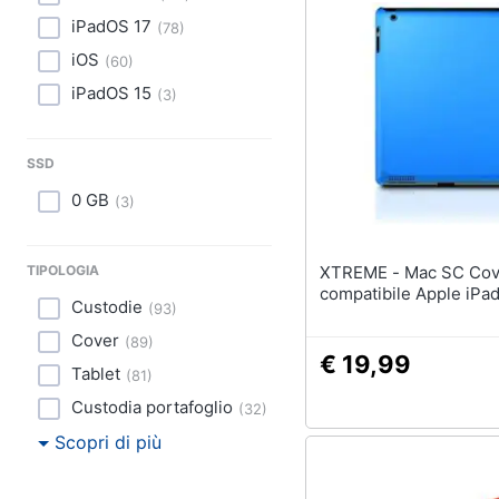
iPadOS 17
(
78
)
iOS
(
60
)
iPadOS 15
(
3
)
SSD
0 GB
(
3
)
TIPOLOGIA
XTREME - Mac SC Cover Blu
compatibile Apple iPa
Custodie
(
93
)
Cover
(
89
)
€ 19,99
Tablet
(
81
)
Custodia portafoglio
(
32
)
Scopri di più