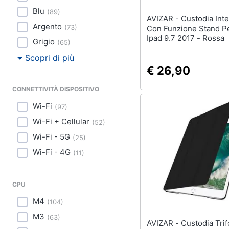
Blu
(
89
)
AVIZAR - Custodia Integrale
Argento
(
73
)
Con Funzione Stand P
Ipad 9.7 2017 - Rossa
Grigio
(
65
)
Scopri di più
€ 26,90
CONNETTIVITÀ DISPOSITIVO
Wi-Fi
(
97
)
Wi-Fi + Cellular
(
52
)
Wi-Fi - 5G
(
25
)
Wi-Fi - 4G
(
11
)
CPU
M4
(
104
)
M3
(
63
)
AVIZAR - Custodia Trifold Slim