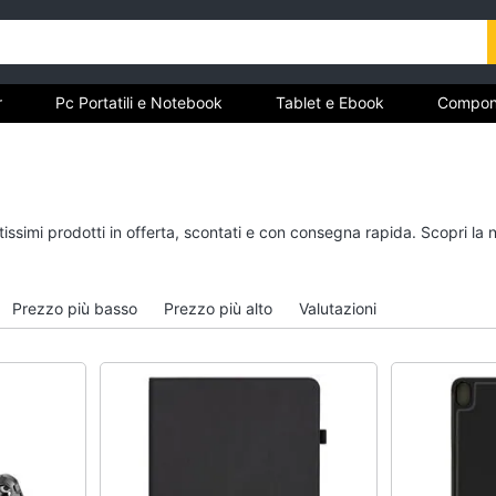
r
Pc Portatili e Notebook
Tablet e Ebook
Compon
e Storage
Networking e Wireless
Videosorveglianza e A
r
Pc Portatili e Notebook
Tablet e Ebook
tissimi prodotti in offerta, scontati e con consegna rapida. Scopri la
Computer portatile
Tablet
MacBook
iPad
Prezzo più basso
Prezzo più alto
Valutazioni
Pc Portatile Gaming
eBook reader
Pc 2 in 1
Tavoletta grafica
Vedi tutti
Vedi tutti
Hard Disk e Storage
Networking e Wirele