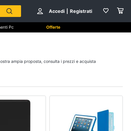
Accedi
|
Registrati
enti Pc
Offerte
utomazione casa
Componenti Pc
 nostra ampia proposta, consulta i prezzi e acquista
Software
Sistema operativo
Processore Intel
Ram
Vedi tutti
ss
Videosorveglianza e
Automazione casa