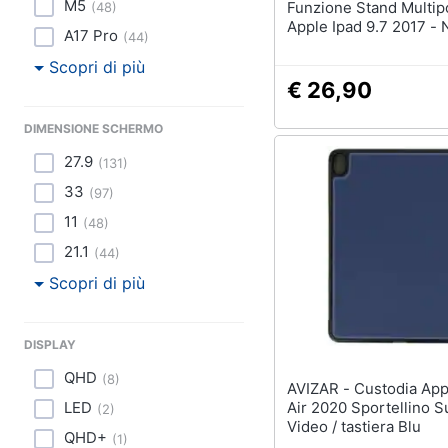
M5
Funzione Stand Multip
(
48
)
Apple Ipad 9.7 2017 - 
A17 Pro
(
44
)
Scopri di più
€ 26,90
DIMENSIONE SCHERMO
27.9
(
131
)
33
(
97
)
11
(
48
)
21.1
(
44
)
Scopri di più
DISPLAY
QHD
(
8
)
AVIZAR - Custodia Apple Ipad
LED
Air 2020 Sportellino 
(
2
)
Video / tastiera Blu
QHD+
(
1
)