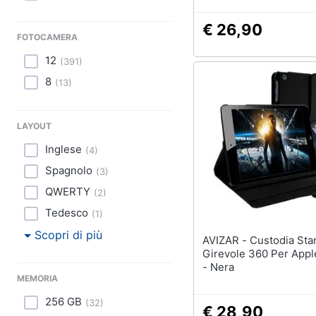
€ 26,90
FOTOCAMERA
12
(
391
)
8
(
13
)
LAYOUT
Inglese
(
4
)
Spagnolo
(
3
)
QWERTY
(
2
)
Tedesco
(
1
)
Scopri di più
AVIZAR - Custodia Stand
Girevole 360 Per Apple
- Nera
MEMORIA
256 GB
(
32
)
€ 28,90