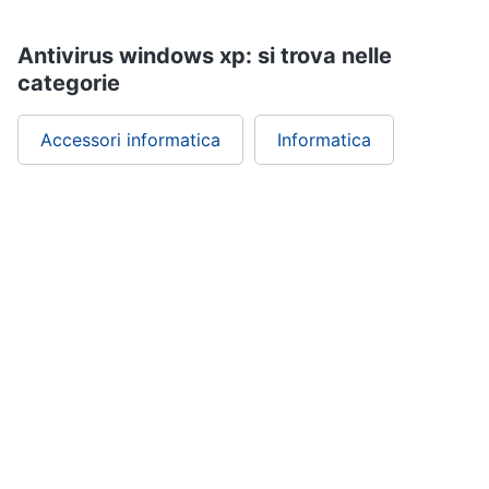
Wireless
Switch
Antivirus windows xp: si trova nelle
categorie
Ripetitore
wifi
Router
Accessori informatica
Informatica
Server
Vedi
tutti
Videosorveglianza
e
Automazione
casa
Telecamera
wifi
ePRICE ti serve
Telecamere
videosorveglianza