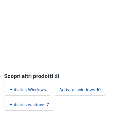
Assistenza
clienti
Hard
Disk
Esci
e
Storage
Nas
Hard
disk
SSD
Hard
disk
esterno
Scopri altri prodotti di
Vedi
Antivirus Windows
Antivirus windows 10
tutti
Antivirus windows 7
Networking
e