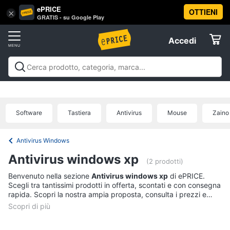
ePRICE
OTTIENI
Vai
×
Accedi
GRATIS - su Google Play
al
Registrati
menu
Accedi
Informatica
Offerte
Pc
Informatica
Pc Desktop e Monitor
Pc Portatili e
Desktop
Elettrodomestici
Notebook
Tablet e Ebook
Componenti Pc
Stampanti e
e
Scanner
Hard Disk e Storage
Networking e
Monitor
Software
Tastiera
Antivirus
Mouse
Zaino
Wireless
Videosorveglianza e Automazione
Informatica
Computer
casa
Accessori informatica
Offerte
fisso
Antivirus Windows
Monitor
Telefonia
Antivirus windows xp
PC
(2 prodotti)
Tower
Benvenuto nella sezione
Antivirus windows xp
di ePRICE.
Tv
iMac
Scegli tra tantissimi prodotti in offerta, scontati e con consegna
e
rapida. Scopri la nostra ampia proposta, consulta i prezzi e
Home
acquista comodamente online.
Vedi
Cinema
tutti