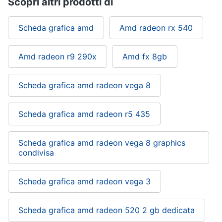
Scopri altri prodotti di
Wireless
Switch
Scheda grafica amd
Amd radeon rx 540
Ripetitore
wifi
Amd radeon r9 290x
Amd fx 8gb
Router
Server
Scheda grafica amd radeon vega 8
Vedi
tutti
Scheda grafica amd radeon r5 435
Scheda grafica amd radeon vega 8 graphics
Videosorveglianza
e
condivisa
Automazione
casa
Scheda grafica amd radeon vega 3
Telecamera
wifi
Telecamere
Scheda grafica amd radeon 520 2 gb dedicata
videosorveglianza