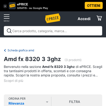
ePRICE
OTTIENI
Vai
×
Accedi
GRATIS - su Google Play
al
Registrati
menu
Accedi
Informatica
Offerte
Pc
Informatica
Pc Desktop e Monitor
Pc Portatili e
Desktop
Elettrodomestici
Notebook
Tablet e Ebook
Componenti Pc
Stampanti e
e
Scanner
Hard Disk e Storage
Networking e
Monitor
Scheda grafica amd
Wireless
Videosorveglianza e Automazione
Informatica
Computer
Amd fx 8320 3 3ghz
casa
Accessori informatica
Offerte
(3 prodotti)
fisso
Benvenuto nella sezione
Amd fx 8320 3 3ghz
di ePRICE. Scegli
Monitor
Telefonia
tra tantissimi prodotti in offerta, scontati e con consegna
PC
rapida. Scopri la nostra ampia proposta, consulta i prezzi e
Tower
acquista comodamente online.
Tv
iMac
e
Home
Vedi
Cinema
tutti
ORDINA PER
FILTRA
Rilevanza