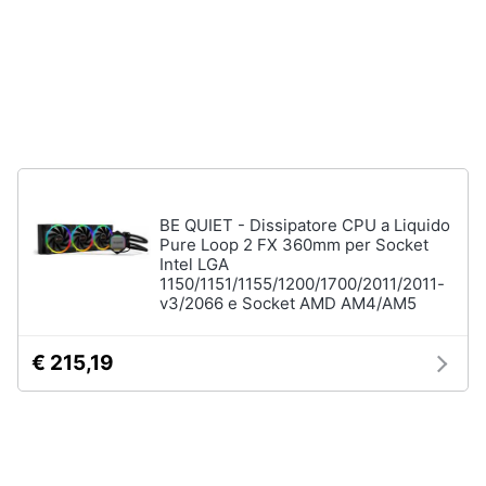
Tablet
e
e
igiene
Ebook
Tablet
Beauty
iPad
eBook
Giocattoli
reader
Tavoletta
grafica
Prima
BE QUIET - Dissipatore CPU a Liquido
infanzia
Pure Loop 2 FX 360mm per Socket
Vedi
Intel LGA
tutti
1150/1151/1155/1200/1700/2011/2011-
Fotografia
v3/2066 e Socket AMD AM4/AM5
Casalinghi
€ 215,19
Componenti
Pc
Abbigliamento
Software
Sistema
operativo
Sport