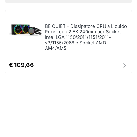
Prezzo più basso
Prezzo più alto
Valutazioni
Smart
home
Pc
Portatili
BE QUIET - Dissipatore CPU a Liquido
e
Videogiochi
Notebook
Pure Loop 2 FX 240mm per Socket
Intel LGA 1150/2011/1151/2011-
Computer
v3/1155/2066 e Socket AMD
Audio
portatile
AM4/AM5
e
MacBook
musica
Pc
€ 109,66
Portatile
Clima
Gaming
Pc
2
Arredo
in
1
Brico
Vedi
e
tutti
Giardinaggio
Salute