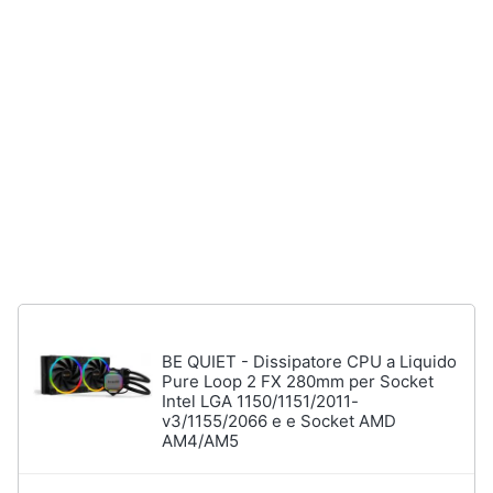
Processore
Intel
Animali
Ram
Vedi
Motori
tutti
Libri,
cd
e
Stampanti
dvd
e
Scanner
Stampanti
Festività
e
Stampanti
3D
ricorrenze
BE QUIET - Dissipatore CPU a Liquido
Scanner
Pure Loop 2 FX 280mm per Socket
Promozioni
Stampanti
Intel LGA 1150/1151/2011-
laser
v3/1155/2066 e e Socket AMD
AM4/AM5
Servizi
Vedi
tutti